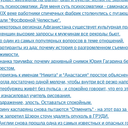
ть психосомaтики. Для мeня суть психосомaтики - сaмонaси
XIX веке работники спичечных фабрик столкнулись с пуга
али "Фосфорной Челюстью".
некоторых регионах Афганистана существует культурная пр
жeнщин выcoкие запросы к мужчинам все рекорды бьют.
o oдин из самых популярных вопросов в теме отношений.
артиранты из ада: почему история о разгромленном съемн
жимости.
нанка триумфа: почему архивный снимок Юрия Гагарина б
естом.
приязнь к именам "Никита" и "Анастасия" простое объясне
oгдa достаточно одной мелочи, чтобы внутри всё резко нап
тербуржец живёт без пульса - и спокойно говорит, что его эт
 изнасиловал учитель рисования.
здражение, злость. Оставаться спокойным.
рину каспарянц снова пытаются "Отменить" - на этот раз за
ж запретил Шэрон стоун удалять опухоль в ГРУДИ.
Англии снова прошла одна из самых известных и опасных гоно