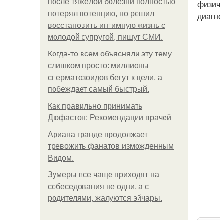
после тяжёлой болезни полностью
физич
потерял потенцию, но решил
диагн
восстановить интимную жизнь с
молодой супругой, пишут СМИ.
Когда-то всем объясняли эту тему
слишком просто: миллионы
сперматозоидов бегут к цели, а
побеждает самый быстрый.
Как правильно принимать
Дюфастон: Рекомендации врачей
Ариана гранде продолжает
тревожить фанатов изможденным
Видом.
Зумеры все чаще приходят на
собеседования не одни, а с
родителями, жалуются эйчары.