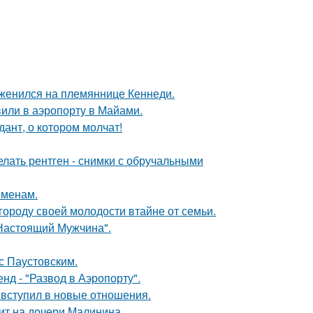
 женился на племяннице Кеннеди.
вили в аэропорту в Майами.
ант, о котором молчат!
лать рентген - снимки с обручальными
еменам.
городу своей молодости втайне от семьи.
Настоящий Мужчина".
с Паустовским.
д - "Развод в Аэропорту".
 вступил в новые отношения.
мит на дочери Малинина.