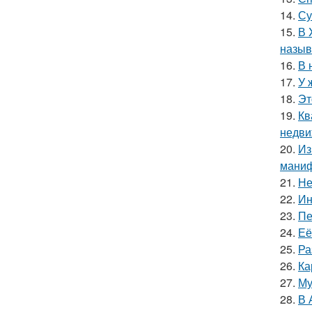
14.
Су
15.
В 
назыв
16.
В 
17.
У 
18.
Эт
19.
Кв
недви
20.
Из
маниф
21.
Не
22.
Ин
23.
Пе
24.
Её
25.
Ра
26.
Ка
27.
Му
28.
В 