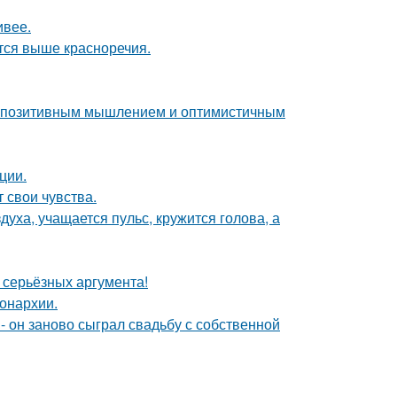
ивее.
тся выше красноречия.
 с позитивным мышлением и оптимистичным
ции.
 свои чувства.
уха, учащается пульс, кружится голова, а
ь серьёзных аргумента!
онархии.
 он заново сыграл свадьбу с собственной