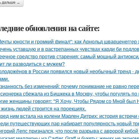
ь дальше →
ледние обновления на сайте:
Мечты юности и громкий финал": как Арнольд шварценеггер
очень уставшую и в растрепанных чувствах карди би подло
еечное средство против старения: самый мощный антиоксид
ит ли разводиться с мужем?
олодожёнов в России появился новый необычный тренд - де
ами.
знанность без изменений: почему понимание не равно пер
сионерка сбежала из Бишкека в Москву, чтобы погулять по 
гие женщины говорят: "Я Хочу, Чтобы Рядом со Мной был 
 жизнь людей строится на проекциях.
ред ним встала на колени Марлен Дитрих: история встречи 
еди путешествующих пар набирает популярность новый трен
игорий Лепс признался, что после разрыва с авророй кибой
ускает миллионы на Cartier, Graff и букеты: жених не эконо