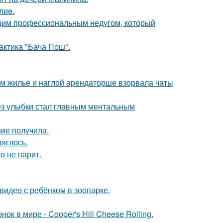
лиe.
ющим профессиональным недугом, который
актика "Бача Пош".
ом жилье и наглой арендаторше взорвала чаты
ез улыбки стал главным ментальным
ние получила.
ряглось.
о не парит.
 видео с ребёнком в зоопарке.
к в мире - Cooper's Hill Cheese Rolling.