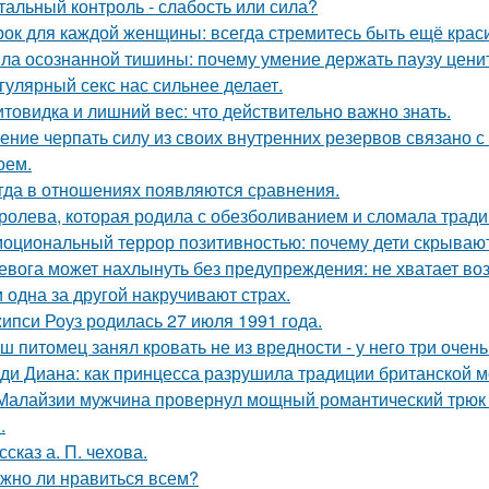
тальный контроль - слабость или сила?
рок для каждой женщины: всегда стремитесь быть ещё крас
ла осознанной тишины: почему умение держать паузу цени
гулярный секс нас сильнее делает.
товидка и лишний вес: что действительно важно знать.
ение черпать силу из своих внутренних резервов связано
оем.
гда в отношениях появляются сравнения.
ролева, которая родила с обезболиванием и сломала тради
оциональный террор позитивностью: почему дети скрывают
евога может нахлынуть без предупреждения: не хватает возд
 одна за другой накручивают страх.
ипси Роуз родилась 27 июля 1991 года.
ш питомец занял кровать не из вредности - у него три очен
ди Диана: как принцесса разрушила традиции британской м
Малайзии мужчина провернул мощный романтический трюк -
.
ссказ а. П. чехова.
жно ли нравиться всем?