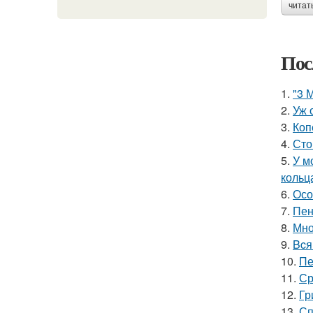
читат
Пос
1.
"3 
2.
Уж 
3.
Коп
4.
Сто
5.
У м
кольц
6.
Осо
7.
Пен
8.
Мно
9.
Bcя
10.
Пе
11.
Ср
12.
Гр
13.
Сп