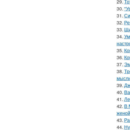
29.
То
30.
"У
31.
Си
32.
Ре
33.
Щи
34.
Ум
настр
35.
Ко
36.
Ко
37.
Эм
38.
Тр
мысли
39.
Дж
40.
Ва
41.
Ле
42.
В 
женой
43.
Ра
44.
Ну