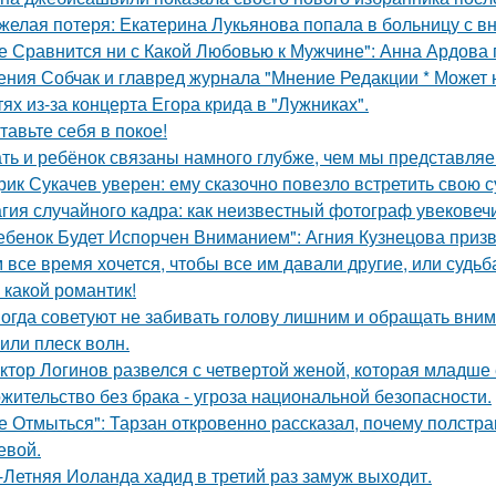
желая потеря: Екатерина Лукьянова попала в больницу с 
е Сравнится ни с Какой Любовью к Мужчине": Анна Ардова п
ения Собчак и главред журнала "Мнение Редакции * Может 
тях из-за концерта Егора крида в "Лужниках".
тавьте себя в покое!
ть и ребёнок связаны намного глубже, чем мы представляе
рик Сукачев уверен: ему сказочно повезло встретить свою с
гия случайного кадра: как неизвестный фотограф увековеч
ебенок Будет Испорчен Вниманием": Агния Кузнецова призва
 все время хочется, чтобы все им давали другие, или судьба
 какой романтик!
огда советуют не забивать голову лишним и обращать вним
 или плеск волн.
ктор Логинов развелся с четвертой женой, которая младше е
жительство без брака - угроза национальной безопасности.
е Отмыться": Тарзан откровенно рассказал, почему полстра
евой.
-Летняя Иоланда хадид в третий раз замуж выходит.