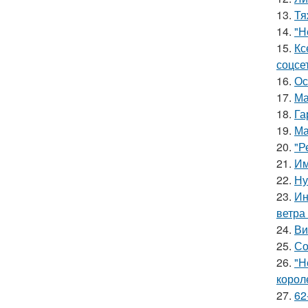
13.
Тя
14.
"Н
15.
Кс
соцсе
16.
Ос
17.
Ма
18.
Га
19.
Ма
20.
"Р
21.
Им
22.
Ну
23.
Ин
ветра
24.
Ви
25.
Со
26.
"Н
корол
27.
62