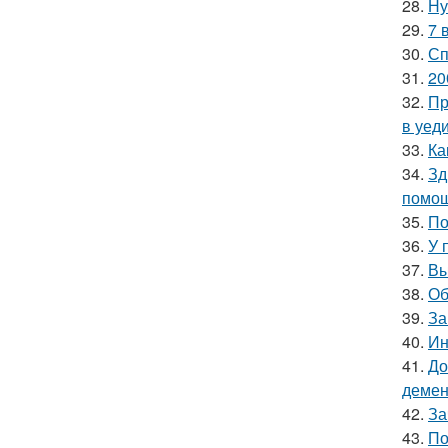
28.
Ну
29.
7 
30.
Сп
31.
20
32.
Пр
в уеди
33.
Ка
34.
Зд
помощ
35.
По
36.
У 
37.
Вы
38.
Об
39.
За
40.
Ин
41.
До
демен
42.
За
43.
По