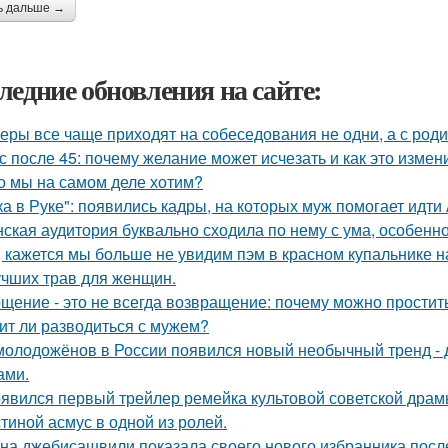
ь дальше →
ледние обновления на сайте:
еры все чаще приходят на собеседования не одни, а с род
с после 45: почему желание может исчезать и как это измени
о мы на самом деле хотим?
ка в Руке": появились кадры, на которых муж помогает идти
ская аудитория буквально сходила по нему с ума, особенн
, кажется мы больше не увидим пэм в красном купальнике н
учших трав для женщин.
щение - это не всегда возвращение: почему можно простит
ит ли разводиться с мужем?
молодожёнов в России появился новый необычный тренд - д
ами.
явился первый трейлер ремейка культовой советской драм
стиной асмус в одной из ролей.
на джебисашвили показала своего нового избранника посл