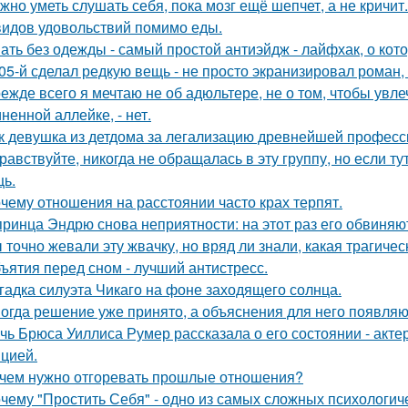
жно уметь слушать себя, пока мозг ещё шепчет, а не кричит.
видов удовольствий помимо еды.
ать без одежды - самый простой антиэйдж - лайфхак, о кот
05-й сделал редкую вещь - не просто экранизировал роман,
ежде всего я мечтаю не об адюльтере, не о том, чтобы увле
ненной аллейке, - нет.
к девушка из детдома за легализацию древнейшей професс
равствуйте, никогда не обращалась в эту группу, но если т
ь.
чему отношения на расстоянии часто крах терпят.
принца Эндрю снова неприятности: на этот раз его обвиняю
 точно жевали эту жвачку, но вряд ли знали, какая трагичес
ъятия перед сном - лучший антистресс.
гадка силуэта Чикаго на фоне заходящего солнца.
огда решение уже принято, а объяснения для него появляю
чь Брюса Уиллиса Румер рассказала о его состоянии - акте
цией.
чем нужно отгоревать прошлые отношения?
чему "Простить Себя" - одно из самых сложных психологи