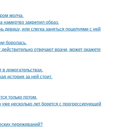
ором молча.
 а намертво закрепил образ.
чь девицу, или слегка заняться поцелуями с ней
ии боролась.
ут действительно отвечают врачи, может окажете
т в домогательствах.
кая история за ней стоит.
тся только потом.
р уже несколько лет борется с прогрессирующей
ческих переживаний?