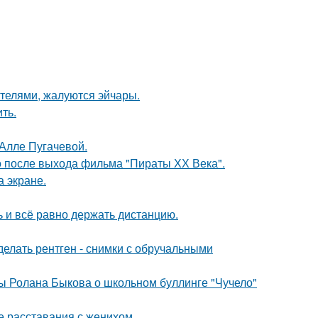
ителями, жалуются эйчары.
ть.
 Алле Пугачевой.
о после выхода фильма "Пираты ХХ Века".
а экране.
ь и всё равно держать дистанцию.
елать рентген - снимки с обручальными
ы Ролана Быкова о школьном буллинге "Чучело"
е расставания с женихом.