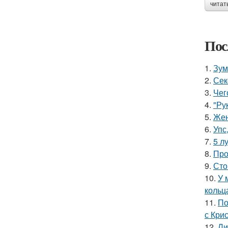
читат
Пос
1.
Зум
2.
Сек
3.
Чег
4.
"Ру
5.
Жен
6.
Упс
7.
5 л
8.
Про
9.
Сто
10.
У 
кольц
11.
По
с Кри
12.
Ли