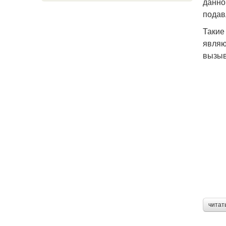
данно
подав
Такие
являю
вызыв
читат