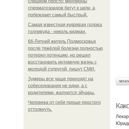
слишком просто: миллионы
сперматозоидов бегут к цели, а
побеждает самый быстрый.
Самая известная кудрявая голова
голливуда - николь кидман.
66-Летний житель Подмосковья
после тяжёлой болезни полностью
потерял потенцию, но решил
восстановить интимную жизнь с
молодой супругой, пишут СМИ.
Зумеры все чаще приходят на
читат
собеседования не одни, а с
родителями, жалуются эйчары.
Человека от себя проще простого
Как
оттолкнуть.
Лекар
Юриди