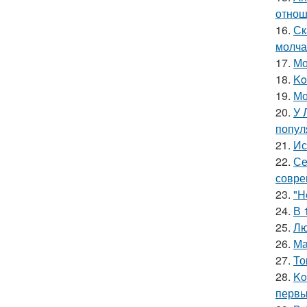
отнош
16.
Ск
молча
17.
Мо
18.
Ko
19.
Мо
20.
У 
попул
21.
Ис
22.
Се
совре
23.
"H
24.
В 
25.
Лю
26.
Ма
27.
То
28.
Ko
первы