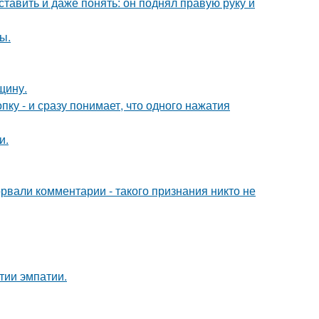
ставить и даже понять: он поднял правую руку и
ы.
щину.
пку - и сразу понимает, что одного нажатия
и.
вали комментарии - такого признания никто не
тии эмпатии.