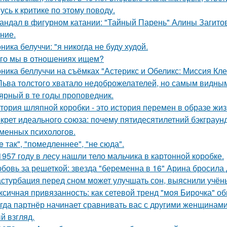
усь к критике по этому поводу.
андал в фигурном катании: "Тайный Парень" Алины Загитов
ние.
ника белуччи: "я никогда не буду худой.
го мы в отношениях ищем?
ника беллуччи на съёмках "Астерикс и Обеликс: Миссия Клео
Льва толстого хватало недоброжелателей, но самым видным
ярный в те годы проповедник.
тория шляпной коробки - это история перемен в образе жиз
крет идеального союза: почему пятидесятилетний бэкграу
менных психологов.
e так", "помедленнее", "не сюда".
1957 году в лесу нашли тело мальчика в картонной коробке.
бовь за решеткой: звезда "беременна в 16" Арина бросила
стурбация перед сном может улучшать сон, выяснили учён
ксичная привязанность: как сетевой тренд "моя Бирочка" о
гда партнёр начинает сравнивать вас с другими женщинами,
й взгляд.