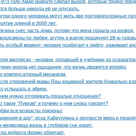
1973 году Амар бхарати сделал выбор, который трудно пред
лся больше никогда её не опускать.
утри одного человека могут жить две противоположные сил
ъятие длиной в 3000 лет.
жчина снёс часть дома, потому что жена подала на развод.
кордсмены по любви: агутин и варум празднуют 28-ю годов
ть особый момент: человек подбегает к лифту, нажимает кно
лли миллиган - чeловек, попавший в учебники по психиатри
чему иногда нет ощущения, что жизнь движется вперёд.
о компенсаторный механизм.
сле откровений мамы Яны кошкиной зрители буквально взор
л услышать в эфире.
чем нужно отгоревать прошлые отношения?
о такое "Лукизм" и почему о нем снова говорят?
бви все возрасты покорны!
армония в аду": роза Хайруллина о хрупкости мира и прокля
к медведица жизнь в глубоком сне дарит.
гда доброта форму обретает.