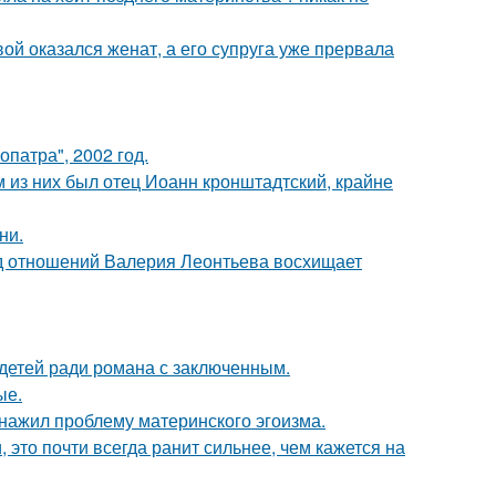
ой оказался женат, а его супруга уже прервала
патра", 2002 год.
 из них был отец Иоанн кронштадтский, крайне
ни.
нд отношений Валерия Леонтьева восхищает
 детей ради романа с заключенным.
ые.
бнажил проблему материнского эгоизма.
 это почти всегда ранит сильнее, чем кажется на