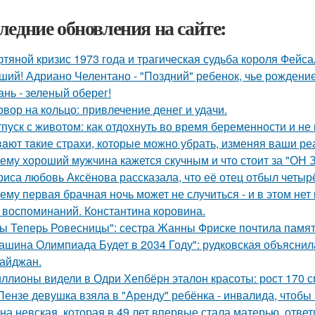
ледние обновления на сайте:
тяной кризис 1973 года и трагическая судьба короля Фейса
ший! Адриано Челентано - "Поздний" ребенок, чье рождени
ань - зеленый оберег!
овор на кольцо: привлечение денег и удачи.
тпуск с животом: как отдохнуть во время беременности и не 
aют тaкие страхи, которые можно убрать, изменяя ваши реа
ему хороший мужчина кажется скучным и что стоит за "ОН 
риса любовь Аксёнова рассказала, что её отец отбыл четыр
ему первая брачная ночь может не случиться - и в этом нет
 воспоминаний. Константина коровина.
ы Теперь Ровесницы": сестра Жанны Фриске почтила памят
ашина Олимпиада Будет в 2034 Году": рудковская объяснил
айджан.
ллионы видели в Одри Хепбёрн эталон красоты: рост 170 см,
Пензе девушка взяла в "Аренду" ребёнка - инвалида, чтобы 
на невская, которая в 49 лет впервые стала матерью, ответ