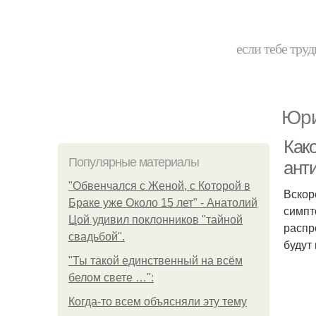
если тебе труд
Юри
Как
Популярные материалы
ант
"Обвенчался с Женой, с Которой в
Вскор
Браке уже Около 15 лет" - Анатолий
симпт
Цой удивил поклонников "тайной
распр
свадьбой".
будут
"Ты такой единственный на всём
белом свете …":
Когда-то всем объясняли эту тему