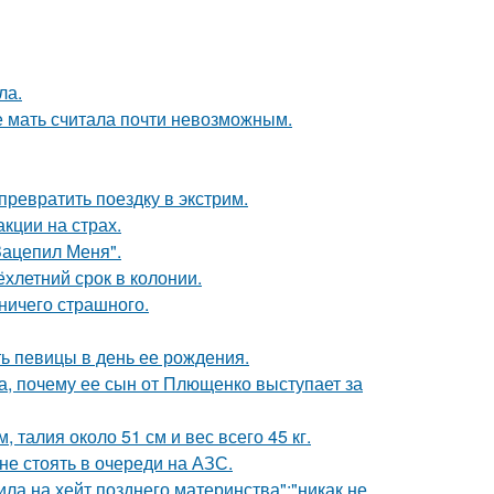
ла.
е мать считала почти невозможным.
превратить поездку в экстрим.
кции на страх.
Зацепил Меня".
ёхлетний срок в колонии.
 ничего страшного.
ь певицы в день ее рождения.
а, почему ее сын от Плющенко выступает за
 талия около 51 см и вес всего 45 кг.
не стоять в очереди на АЗС.
ила на хейт позднего материнства":"никак не