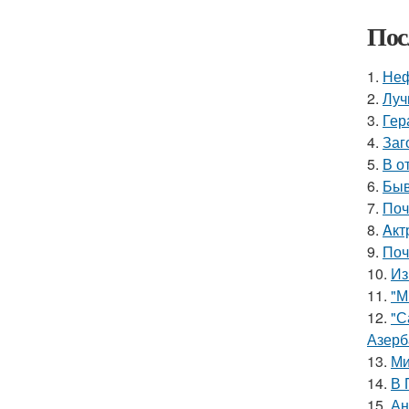
Пос
1.
Неф
2.
Луч
3.
Гер
4.
Заг
5.
В о
6.
Быв
7.
Поч
8.
Aкт
9.
Поч
10.
Из
11.
"М
12.
"С
Азерб
13.
Ми
14.
В 
15.
Ан