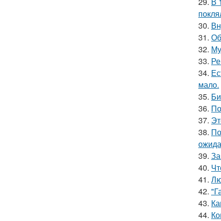
29.
В 
покля
30.
Вн
31.
Об
32.
Му
33.
Ре
34.
Ес
мало.
35.
Би
36.
По
37.
Эт
38.
По
ожида
39.
За
40.
Чт
41.
Лю
42.
"Г
43.
Ка
44.
Ко