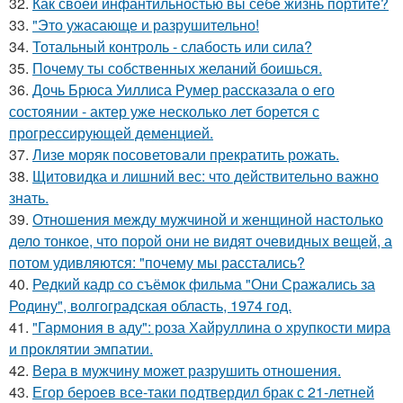
32.
Как своей инфантильностью вы себе жизнь портите?
33.
"Это ужасающе и разрушительно!
34.
Тотальный контроль - слабость или сила?
35.
Почему ты собственных желаний боишься.
36.
Дочь Брюса Уиллиса Румер рассказала о его
состоянии - актер уже несколько лет борется с
прогрессирующей деменцией.
37.
Лизе моряк посоветовали прекратить рожать.
38.
Щитовидка и лишний вес: что действительно важно
знать.
39.
Отношения между мужчиной и женщиной настолько
дело тонкое, что порой они не видят очевидных вещей, а
потом удивляются: "почему мы расстались?
40.
Редкий кадр со съёмок фильма "Они Сражались за
Родину", волгоградская область, 1974 год.
41.
"Гармония в аду": роза Хайруллина о хрупкости мира
и проклятии эмпатии.
42.
Вера в мужчину может разрушить отношения.
43.
Егор бероев все-таки подтвердил брак с 21-летней