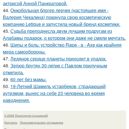
актрисой Анной Панкратовой.
44.
Онкобольная блогер лерчек (настоящее имя -
Валерия Чекалина) покинула свою косметическую
компанию Letique и запустила новый бренд косметики.
45.
Судьба преподнесла двум лучшим подругам из
Алабамы подарок, о котором они даже не смели мечтать.
46.
Шипы и боль: устройство Rape - a - Axe как крайняя
мера самообороны.
47.
Ледяное сердце планеты приходит в упадок.
48.
Зепюр брутян 30-летие с Павлом прилучным
отметила.
49.
60 лет без мамы.
50.
19-Летний Шамиль устарбеков, страдающий
аутизмом, вынес на себе 23 человека во время
наводнения.
© 2026 Психология отношений
Контакты
Пользовательское соглашение