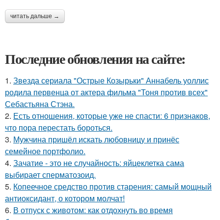
читать дальше →
Последние обновления на сайте:
1.
Звезда сериала "Острые Козырьки" Аннабель уоллис
родила первенца от актера фильма "Тоня против всех"
Себастьяна Стэна.
2.
Есть отношения, которые уже не спасти: 6 признаков,
что пора перестать бороться.
3.
Мужчина пришёл искать любовницу и принёс
семейное портфолио.
4.
Зачатие - это не случайность: яйцеклетка сама
выбирает сперматозоид.
5.
Копеечное средство против старения: самый мощный
антиоксидант, о котором молчат!
6.
В отпуск с животом: как отдохнуть во время