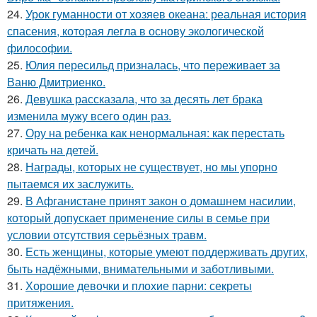
24.
Урок гуманности от хозяев океана: реальная история
спасения, которая легла в основу экологической
философии.
25.
Юлия пересильд призналась, что переживает за
Ваню Дмитриенко.
26.
Девушка рассказала, что за десять лет брака
изменила мужу всего один раз.
27.
Ору на ребенка как ненормальная: как перестать
кричать на детей.
28.
Награды, которых не существует, но мы упорно
пытаемся их заслужить.
29.
В Афганистане принят закон о домашнем насилии,
который допускает применение силы в семье при
условии отсутствия серьёзных травм.
30.
Есть женщины, которые умеют поддерживать других,
быть надёжными, внимательными и заботливыми.
31.
Хорошие девочки и плохие парни: секреты
притяжения.