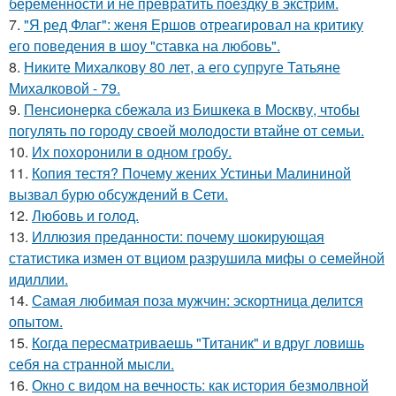
беременности и не превратить поездку в экстрим.
7.
"Я ред Флаг": женя Ершов отреагировал на критику
его поведения в шоу "ставка на любовь".
8.
Никите Михалкову 80 лет, а его супруге Татьяне
Михалковой - 79.
9.
Пенсионерка сбежала из Бишкека в Москву, чтобы
погулять по городу своей молодости втайне от семьи.
10.
Их похоронили в одном гробу.
11.
Копия тестя? Почему жених Устиньи Малининой
вызвал бурю обсуждений в Сети.
12.
Любовь и гoлoд.
13.
Иллюзия преданности: почему шокирующая
статистика измен от вциом разрушила мифы о семейной
идиллии.
14.
Самая любимая поза мужчин: эскортница делится
опытом.
15.
Когда пересматриваешь "Титаник" и вдруг ловишь
себя на странной мысли.
16.
Окно с видом на вечность: как история безмолвной