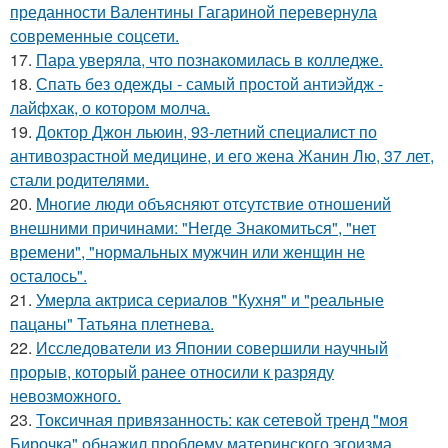
преданности Валентины Гагариной перевернула
современные соцсети.
17.
Пара уверяла, что познакомилась в колледже.
18.
Спать без одежды - самый простой антиэйдж -
лайфхак, о котором молча.
19.
Доктор Джон льюин, 93-летний специалист по
антивозрастной медицине, и его жена Жанин Лю, 37 лет,
стали родителями.
20.
Mногие люди объясняют отсутствие отношений
внешними причинами: "Негде Знакомиться", "нет
времени", "нормальных мужчин или женщин не
осталось".
21.
Умерла актриса сериалов "Кухня" и "реальные
пацаны" Татьяна плетнева.
22.
Исследователи из Японии совершили научный
прорыв, который ранее относили к разряду
невозможного.
23.
Токсичная привязанность: как сетевой тренд "моя
Бирочка" обнажил проблему материнского эгоизма.