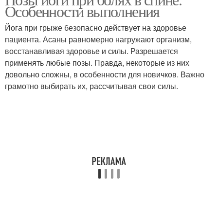
Упражнения при боли
Позы при болях
Особенности выполнения
Йога при грыже безопасно действует на здоровье
пациента. Асаны равномерно нагружают организм,
восстанавливая здоровье и силы. Разрешается
Сильные боли
Боли в спине
применять любые позы. Правда, некоторые из них
довольно сложны, в особенности для новичков. Важно
грамотно выбирать их, рассчитывая свои силы.
Сильная боль
Боли в грудном отделе
Поза от боли
Йог от боли
Йог для позвоночника
Йоги для спины