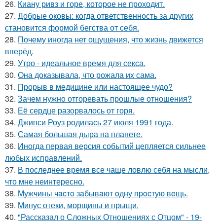
26.
Киану ривз и горе, которое не проходит.
27.
Добрые оковы: когда ответственность за других
становится формой бегства от себя.
28.
Почему иногда нет ощущения, что жизнь движется
вперёд.
29.
Утро - идеальное время для секса.
30.
Она доказывала, что рожала их сама.
31.
Прорыв в медицине или настоящее чудо?
32.
Зачем нужно отгоревать прошлые отношения?
33.
Её сердце разорвалось от горя.
34.
Джипси Роуз родилась 27 июля 1991 года.
35.
Самая большая дыра на планете.
36.
Иногда первая версия событий цепляется сильнее
любых исправлений.
37.
В последнее время все чаще ловлю себя на мысли,
что мне неинтересно.
38.
Мужчины чacтo зaбывaют oдну пpocтую вeщь.
39.
Минус отеки, морщины и прыщи.
40.
"Рассказал о Сложных Отношениях с Отцом" - 19-