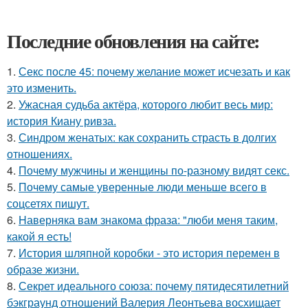
Последние обновления на сайте:
1.
Секс после 45: почему желание может исчезать и как
это изменить.
2.
Ужасная судьба актёра, которого любит весь мир:
история Киану ривза.
3.
Синдром женатых: как сохранить страсть в долгих
отношениях.
4.
Почему мужчины и женщины по-разному видят секс.
5.
Почему самые уверенные люди меньше всего в
соцсетях пишут.
6.
Hаверняка вам знакома фраза: "люби меня таким,
какой я есть!
7.
История шляпной коробки - это история перемен в
образе жизни.
8.
Секрет идеального союза: почему пятидесятилетний
бэкграунд отношений Валерия Леонтьева восхищает