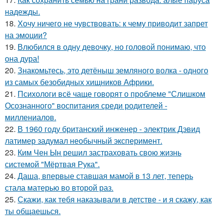
надежды.
18.
Хочу ничего не чувствовать: к чему приводит запрет
на эмоции?
19.
Влюбился в одну девочку, но головой понимаю, что
она дура!
20.
Знакомьтесь, это детёныш земляного волка - одного
из самых безобидных хищников Африки.
21.
Психологи всё чаще говорят о проблеме "Слишком
Осознанного" воспитания среди родителей -
миллениалов.
22.
В 1960 году британский инженер - электрик Дэвид
латимер задумал необычный эксперимент.
23.
Ким Чен Ын решил застраховать свою жизнь
системой "Мёртвая Рука".
24.
Даша, впервые ставшая мамой в 13 лет, теперь
стала матерью во второй раз.
25.
Скажи, как тебя наказывали в детстве - и я скажу, как
ты общаешься.