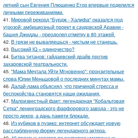
летний сын Евгения Плющенко Егор впервые поделился
личными переживаниями.
41.
Мировой рекорд "Бурдж - Халифа" оказался под
угрозой: амбициозный проект в саудовской Аравии -
башня Джидды - преодолел отметку в 80 этажей.
42.
В грязи не вываляешься - чистым не станешь.
43.
Высокий IQ = одиночество?
44.
Битва титанов: гайдаевский драйв против
захаровской театральности.
45.
"Мама Мечтала Уйти Мгновенно": пронзительные
слова Юлии Меньшовой о последних минутах мамы.
46.
Далай-лама объяснял, что причиной стресса и
беспокойства становятся наши ожидания.
47.
Малоизвестный факт: легендарная "Кобальтовая
Сетка" ленинградского фарфорового завода - это не
просто декор, а дань памяти блокаде.
48.
Из кубиков в пузико: интернет обсуждает новую
расслабленную форму легендарного актера.
49.
40 простых советов по развитию умственных