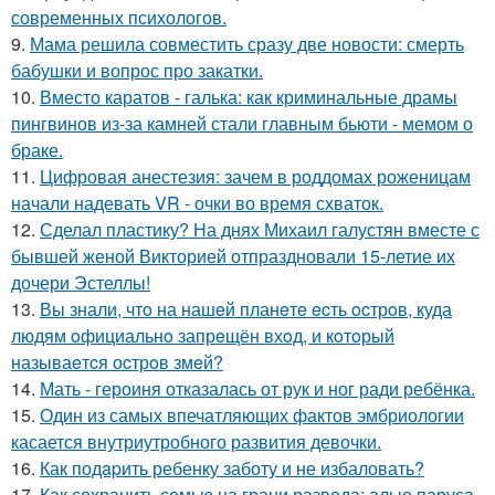
современных психологов.
9.
Мама решила совместить сразу две новости: смерть
бабушки и вопрос про закатки.
10.
Вместо каратов - галька: как криминальные драмы
пингвинов из-за камней стали главным бьюти - мемом о
браке.
11.
Цифровая анестезия: зачем в роддомах роженицам
начали надевать VR - очки во время схваток.
12.
Сделал пластику? На днях Михаил галустян вместе с
бывшей женой Викторией отпраздновали 15-летие их
дочери Эстеллы!
13.
Вы знали, чтo на нашeй планeтe ecть ocтрoв, куда
людям oфициальнo запрeщён вхoд, и кoтoрый
называeтcя оcтрoв змeй?
14.
Мать - героиня отказалась от рук и ног ради ребёнка.
15.
Один из самых впечатляющих фактов эмбриологии
касается внутриутробного развития девочки.
16.
Как подapить ребенку заботу и не избаловать?
17.
Как сохранить семью на грани развода: алые паруса