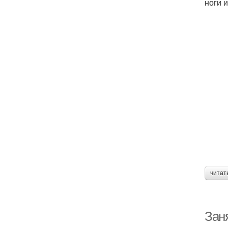
ноги 
читат
Заня