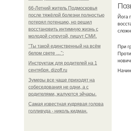
Поз
66-Летний житель Подмосковья
после тяжёлой болезни полностью
Йога 
потерял потенцию, но решил
восст
восстановить интимную жизнь с
сложн
молодой супругой, пишут СМИ.
При г
"Ты такой единственный на всём
Проти
белом свете …":
нович
Инструктаж для родителей на 1
Начин
сентября. dizoff.ru
Зумеры все чаще приходят на
собеседования не одни, а с
родителями, жалуются эйчары.
Самая известная кудрявая голова
голливуда - николь кидман.