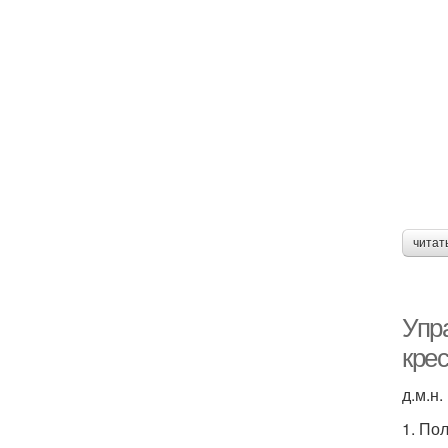
читат
Упр
кре
д.м.н.
1. По