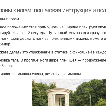
лоны к ногам: пошаговая инструкция и по
ны к ногам
ное положение: стоя прямо, ноги на ширине плеч, руки опу
сируйтесь на 1–2 секунды. Чуть подайтесь назад и сразу по
 ноги. Если держать ноги выпрямленными тяжело, можете их
 бедер.
жете делать это упражнение в статике, с фиксацией в кажд
новка тела. В прогибе: ноги шире плеч, шея — продолжение
аблена.
гиваются: мышцы спины, поясничные мышцы.