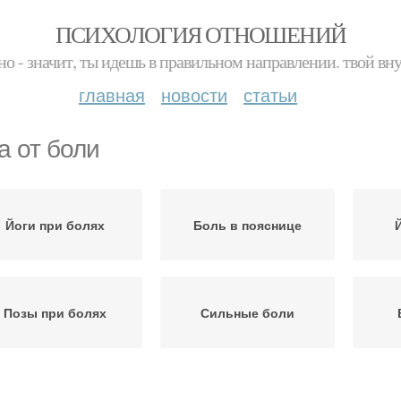
ПСИХОЛОГИЯ ОТНОШЕНИЙ
но - значит, ты идешь в правильном направлении. твой вн
главная
новости
статьи
а от боли
Йоги при болях
Боль в пояснице
Позы при болях
Сильные боли
ли в грудном отделе
Йог от боли