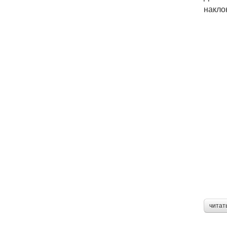
накло
читат