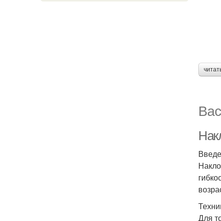
читат
Вас
Нак
Введ
Накло
гибко
возра
Техни
Для т