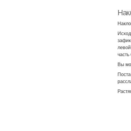
Нак
Накло
Исход
зафик
левой
часть
Вы мо
Поста
рассл
Растя