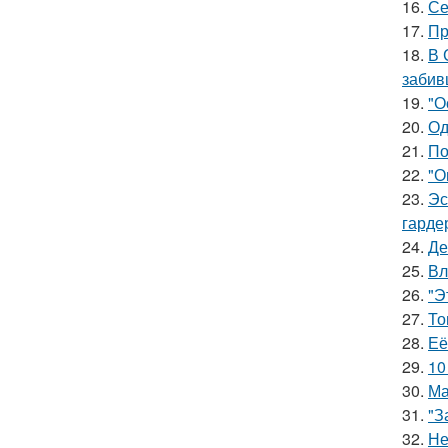
16.
Се
17.
Пр
18.
В 
забив
19.
"О
20.
Од
21.
По
22.
"О
23.
Эс
гарде
24.
Де
25.
Вл
26.
"Э
27.
То
28.
Её
29.
10
30.
Ма
31.
"З
32.
Не