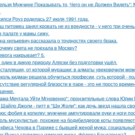
ельзя Мужчине Показывать то, Чего он не Должен Видеть":
.
ипси Роуз родилась 27 июля 1991 года.
ш питомец занял кровать не из вредности - у него три очен
в палате у мамы сижу.
на хилькевич рассказала о трудностях своего брака.
очему света не поехала в Москву?
евога накрывает? 5.
 один в дикую природу Аляски без подготовки ушёл.
сталляция, от которой мурашки: в алматы увековечили мом
коль кидман решила обучиться професии, суть которой - п
сутствие регулярной близости в паре - это не просто време
ценке.
ама Мечтала Уйти Мгновенно": пронзительные слова Юлии
 Шайло Джоли - питт в "Ши Жоли": как дочь звезд нашла свой
юс фобия в копилку: мужчине ампутировали руки и ноги пос
оль мускулистые, похожие на бодибилдеров коты появляютс
нфиса Чехова в Париже с бывшей женой мужа: социальный
ак Янина студилина изменит жизнь фёдора Бондарчука?