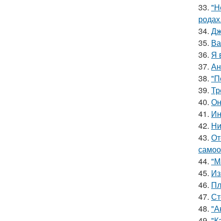
33.
"Н
родах
34.
Дж
35.
Ва
36.
Я 
37.
Ан
38.
"П
39.
Тр
40.
Он
41.
Ин
42.
Ни
43.
От
самоо
44.
"М
45.
Из
46.
Пл
47.
Ст
48.
"А
49.
"К