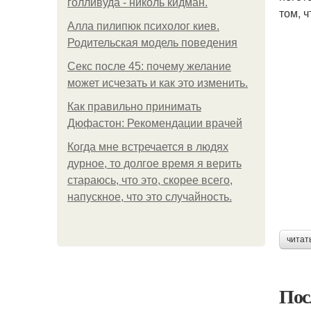
голливуда - николь кидман.
том, 
Алла пилипюк психолог киев.
Родительская модель поведения
Секс после 45: почему желание
может исчезать и как это изменить.
Как правильно принимать
Дюфастон: Рекомендации врачей
Когда мне встречается в людях
дурное, то долгое время я верить
стараюсь, что это, скорее всего,
напускное, что это случайность.
читат
Пос