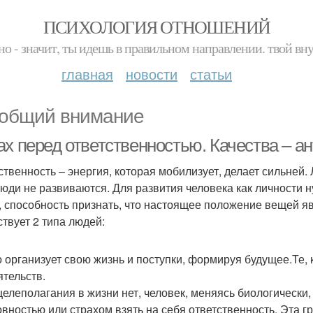
ПСИХОЛОГИЯ ОТНОШЕНИЙ
но - значит, ты идешь в правильном направлении. твой вн
главная
новости
статьи
общий внимание
ах перед ответственностью. Качества – а
ственность – энергия, которая мобилизует, делает сильней
люди не развиваются. Для развития человека как личности 
, способность признать, что настоящее положение вещей яв
твует 2 типа людей:
то организует свою жизнь и поступки, формируя будущее.Те,
ятельств.
целеполагания в жизни нет, человек, меняясь биологически
овностью или страхом взять на себя ответственность. Эта г