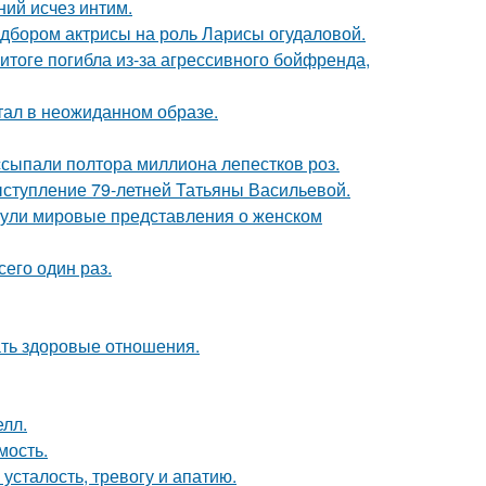
ний исчез интим.
дбором актрисы на роль Ларисы огудаловой.
итоге погибла из-за агрессивного бойфренда,
стал в неожиданном образе.
ссыпали полтора миллиона лепестков роз.
ыступление 79-летней Татьяны Васильевой.
рнули мировые представления о женском
сего один раз.
ать здоровые отношения.
лл.
мость.
усталость, тревогу и апатию.