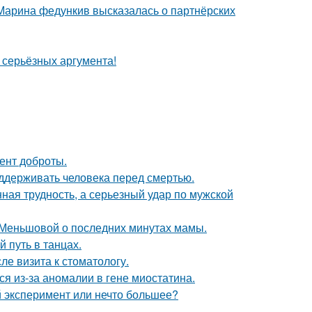
 Марина федункив высказалась о партнёрских
ь серьёзных аргумента!
ент доброты.
оддерживать человека перед смертью.
нная трудность, а серьезный удар по мужской
 Меньшовой о последних минутах мамы.
 путь в танцах.
ле визита к стоматологу.
я из-за аномалии в гене миостатина.
 эксперимент или нечто большее?