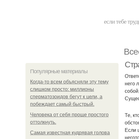
если тебе труд
Все
Стр
Популярные материалы
Ответ
Когда-то всем объясняли эту тему
него 
слишком просто: миллионы
собой
сперматозоидов бегут к цели, а
Сущес
побеждает самый быстрый.
Те, к
Человека от себя проще простого
обсто
оттолкнуть.
Если 
Самая известная кудрявая голова
негот