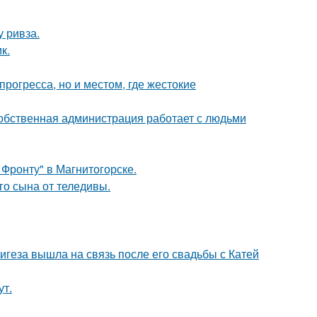
у ривза.
к.
рогресса, но и местом, где жестокие
собственная администрация работает с людьми
Фронту" в Магнитогорске.
о сына от теледивы.
геза вышла на связь после его свадьбы с Катей
ут.