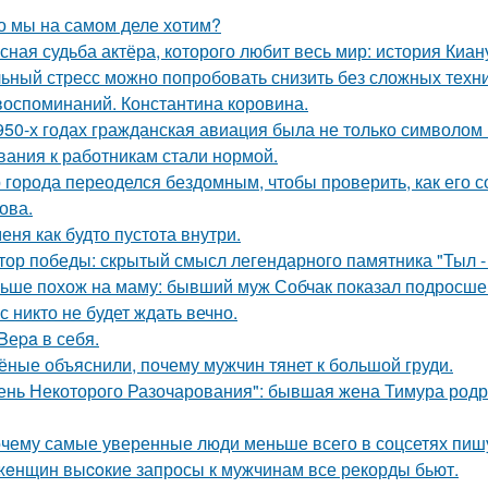
о мы на самом деле хотим?
сная судьба актёра, которого любит весь мир: история Киан
ьный стресс можно попробовать снизить без сложных техни
воспоминаний. Константина коровина.
950-х годах гражданская авиация была не только символом п
вания к работникам стали нормой.
 города переоделся бездомным, чтобы проверить, как его 
ова.
меня как будто пустота внутри.
тор победы: скрытый смысл легендарного памятника "Тыл - 
ьше похож на маму: бывший муж Собчак показал подросшег
с никто не будет ждать вечно.
 Bеpa в себя.
ёные объяснили, почему мужчин тянет к большой груди.
ень Некоторого Разочарования": бывшая жена Тимура родри
чему самые уверенные люди меньше всего в соцсетях пиш
жeнщин выcoкие запросы к мужчинам все рекорды бьют.