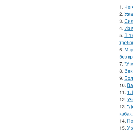
1.
Чег
2.
Ужа
3.
Сил
4.
Из 
5.
В 1
требо
6.
Мэр
без кр
7.
"У 
8.
Век
9.
Бол
10.
Ва
11.
1.
12.
Уч
13.
"Д
кабак.
14.
По
15.
У 