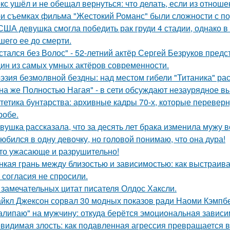
кс ушёл и не обещал вернуться: что делать, если из отноше
и съемках фильма "Жестокий Романс" были сложности с по
США девушка смогла победить рак груди 4 стадии, однако в 
шего ее до смерти.
стался без Волос" - 52-летний актёр Сергей Безруков пред
ин из самых умных актёров современности.
эзия безмолвной бездны: над местом гибели "Титаника" ра
на же Полностью Нагая" - в сети обсуждают незаурядное в
тетика бунтарства: архивные кадры 70-х, которые переве
робе.
вушка рассказала, что за десять лет брака изменила мужу в
юбился в одну девочку, но головой понимаю, что она дура!
то ужасающе и разрушительно!
нкая грань между близостью и зависимостью: как выстраив
 согласия не спросили.
 замечательных цитат писателя Олдос Хаксли.
йкл Джексон сорвал 30 модных показов ради Наоми Кэмпбе
алипаю" на мужчину: откуда берётся эмоциональная зависи
видимая злость: как подавленная агрессия превращается в 