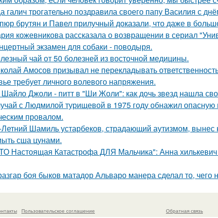
а галич трогательно поздравила своего папу Василия с дн
пюр брутян и Павел прилучный доказали, что даже в больш
рия кожевникова рассказала о возвращении в сериал "Унив
нцертный экзамен для собаки - поводыря.
лезный чай от 50 болезней из восточной медицины.
колай Амосов призывал не перекладывать ответственность 
вье требует личного волевого напряжения.
 Шайло Джоли - питт в "Ши Жоли": как дочь звезд нашла свой
учай с Людмилой турищевой в 1975 году обнажил опасную 
ческим провалом.
-Летний Шамиль устарбеков, страдающий аутизмом, вынес н
ыть сша цунами.
ТО Настоящая Катастрофа ДЛЯ Мальчика": Анна хилькевич к
разгар боя быков матадор Альваро манера сделал то, чего 
онтакты
Пользовательское соглашение
Обратная связь