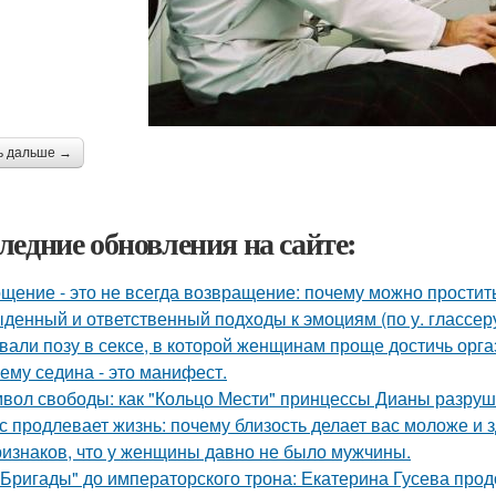
ь дальше →
ледние обновления на сайте:
щение - это не всегда возвращение: почему можно простит
денный и ответственный подходы к эмоциям (по у. глассеру
вали позу в сексе, в которой женщинам проще достичь орга
ему седина - это манифест.
вол свободы: как "Кольцо Мести" принцессы Дианы разруш
с продлевает жизнь: почему близость делает вас моложе и 
ризнаков, что у женщины давно не было мужчины.
"Бригады" до императорского трона: Екатерина Гусева прод