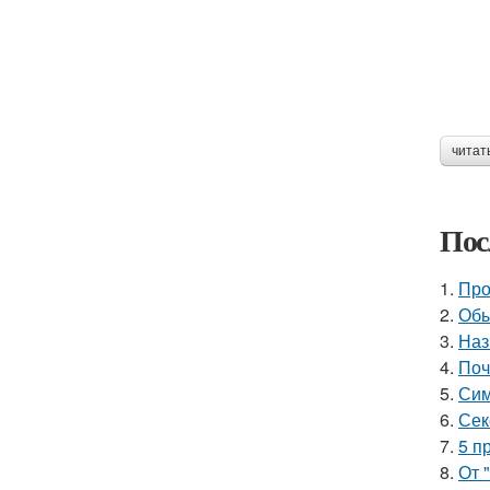
читат
Пос
1.
Про
2.
Обы
3.
Наз
4.
Поч
5.
Сим
6.
Сек
7.
5 п
8.
От 