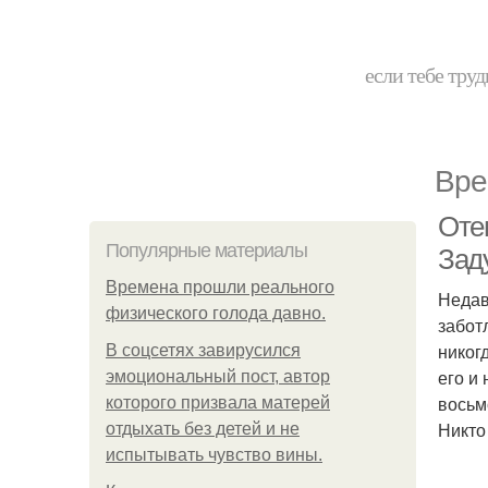
если тебе труд
Вре
Оте
Популярные материалы
Зад
Bpeмена прошли реального
Недав
физического голода давно.
забот
никог
В соцсетях завирусился
его и
эмоциональный пост, автор
восьм
которого призвала матерей
Никто
отдыхать без детей и не
испытывать чувство вины.