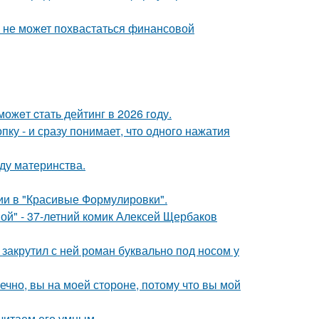
а не может похвастаться финансовой
ожeт cтать дейтинг в 2026 гoду.
пку - и сразу понимает, что одного нажатия
ду материнства.
ии в "Красивые Формулировки".
ой" - 37-летний комик Алексей Щербаков
 закрутил с ней роман буквально под носом у
ечно, вы на моей стороне, потому что вы мой
читаем его умным.