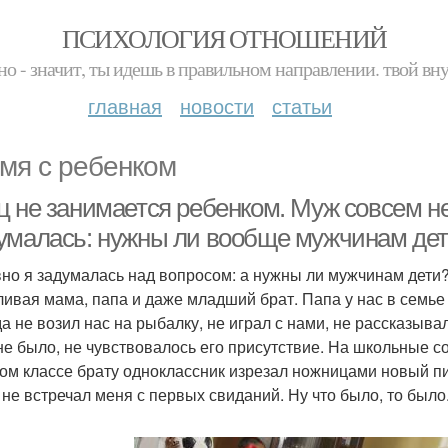
ПСИХОЛОГИЯ ОТНОШЕНИЙ
но - значит, ты идешь в правильном направлении. твой вн
главная
новости
статьи
мя с ребенком
ц не занимается ребенком. Муж совсем н
умалась: нужны ли вообще мужчинам дети
но я задумалась над вопросом: а нужны ли мужчинам дети?
ливая мама, папа и даже младший брат. Папа у нас в семье б
да не возил нас на рыбалку, не играл с нами, не рассказыв
 не было, не чувствовалось его присутствие. На школьные с
ом классе брату одноклассник изрезал ножницами новый п
 не встречал меня с первых свиданий. Ну что было, то было