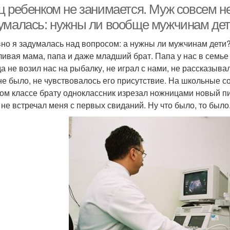
ц ребенком не занимается. Муж совсем н
умалась: нужны ли вообще мужчинам дети
но я задумалась над вопросом: а нужны ли мужчинам дети?
ливая мама, папа и даже младший брат. Папа у нас в семье б
да не возил нас на рыбалку, не играл с нами, не рассказыв
 не было, не чувствовалось его присутствие. На школьные с
ом классе брату одноклассник изрезал ножницами новый п
 не встречал меня с первых свиданий. Ну что было, то было