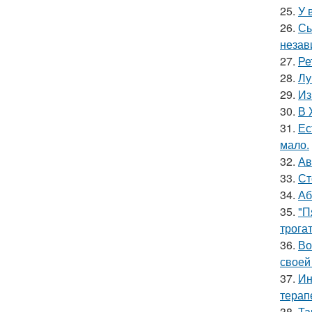
25.
У 
26.
Сы
незав
27.
Ре
28.
Лу
29.
Из
30.
В 
31.
Ес
мало.
32.
Ав
33.
Ст
34.
Аб
35.
"П
трога
36.
Во
своей
37.
Ин
терап
38.
Та