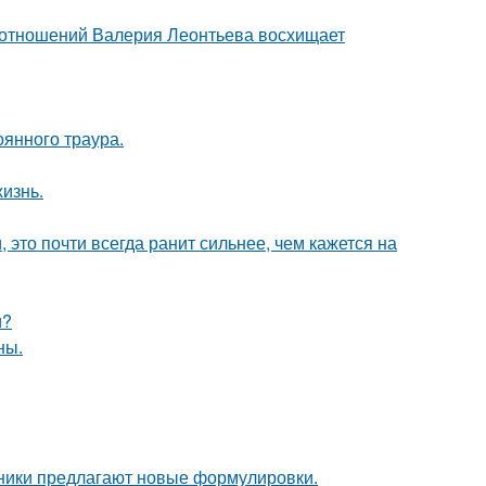
д отношений Валерия Леонтьева восхищает
оянного траура.
жизнь.
 это почти всегда ранит сильнее, чем кажется на
и?
ны.
нники предлагают новые формулировки.