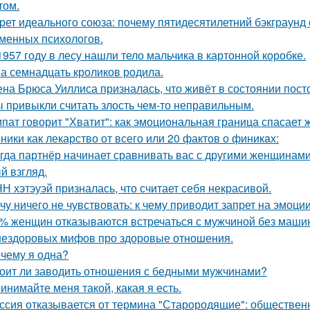
том.
рет идеального союза: почему пятидесятилетний бэкграун
менных психологов.
1957 году в лесу нашли тело мальчика в картонной коробке.
а семнадцать кроликов родила.
на Брюса Уиллиса призналась, что живёт в состоянии пост
 пpивыкли считать злость чем-то неправильным.
пат говорит "Хватит": как эмоциональная граница спасает 
ники как лекарство от всего или 20 фактов о финикaх:
гда партнёр начинает сравнивать вас с другими женщинами,
й взгляд.
Н хэтэуэй призналась, что считает себя некрасивой.
чу ничего не чувствовать: к чему приводит запрет на эмоци
% женщин отказываются встречаться с мужчиной без маши
нездоровых мифов про здоровые отношения.
чему я одна?
оит ли заводить отношения с бедными мужчинами?
инимайте меня такой, какая я есть.
ссия отказывается от термина "Старородящие": обществе