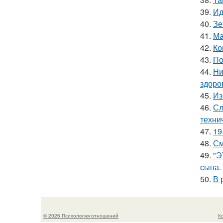
39.
Ид
40.
Зе
41.
Ма
42.
Ко
43.
По
44.
Ни
здоро
45.
Из
46.
Сл
техни
47.
19
48.
См
49.
"Э
сына.
50.
В 
© 2026 Психология отношений
К