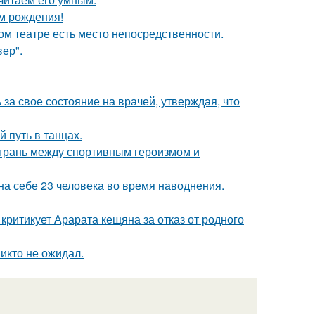
ём рождения!
ом театре есть место непосредственности.
ер".
за свое состояние на врачей, утверждая, что
 путь в танцах.
грань между спортивным героизмом и
а себе 23 человека во время наводнения.
ритикует Арарата кещяна за отказ от родного
никто не ожидал.