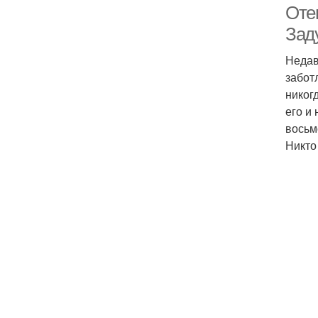
Оте
Зад
Недав
забот
никог
его и
восьм
Никто