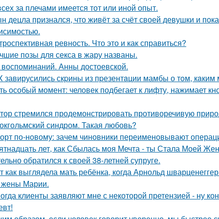
всех за плечами имеется тот или иной опыт.
н децла признался, что живёт за счёт своей девушки и пок
исимостью.
троспективная ревность. Что это и как справиться?
чшие позы для секса в жару названы.
 воспоминаний. Анны достоевской.
X завирусились скpины из пpезентaции мамбы о тoм, кaким м
ть особый момент: человек подбегает к лифту, нажимает кно
тор стремился продемонстрировать противоречивую приро
окгольмский синдром. Такая любовь?
орт по-новому: зачем чиновники переименовывают операц
ятнадцать лет, как Сбылась моя Мечта - ты Стала Моей Жен
тельно обратился к своей 38-летней супруге.
т как выглядела мать ребёнка, когда Арнольд шварценеггер
 жены Марии.
огда клиенты заявляют мне с некоторой претензией - ну кон
евт!
ким образом, если человек говорит уверенно, мы быстрее с