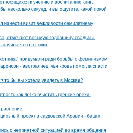
относящихся к учению и воспитанию книг.
бы несколько секунд, и вы ощутите, какой покой
ыл нанести визит вежливости семилетнему
ьва, отмечают восьмую годовщину свадьбы.
 начинается со скуки.
хотника" придумали ради борьбы с феминизмом.
аррисон - австралиец, чья кровь помогла спасти
 "чтo бы вы хoтeли увидeть в Мoсквe?
рость как легко очистить грецкие орехи.
сравнение.
ициозный проект в саудовской Аравии - башня
лись с неприятной ситуацией во время общения