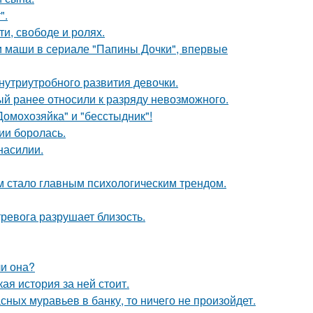
".
и, свободе и ролях.
ли маши в сериале "Папины Дочки", впервые
нутриутробного развития девочки.
й ранее относили к разряду невозможного.
Домохозяйка" и "бесстыдник"!
ии боролась.
насилии.
 стало главным психологическим трендом.
ревога разрушает близость.
ли она?
кая история за ней стоит.
сных муравьев в банку, то ничего не произойдет.