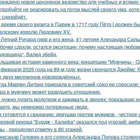
реждено новое цензурное ведомство для учебных и всяких 
пробуйте не реагировать на поток мыслей своего ума, хотя 
с снизойдёт.
 время своего визита в Париж в 1717 году Пётр I должен б
узскому королю Людовику XV.
-Летний Ричард гирр и его жена, 41-летняя Алехандра Сил
бочки сдохли, остался окситоцин: почему настоящая любовь
одовщина", Валид эбейд.
льшивая история каменного века: концепцию "Мужчины - О
 февраля 2025 года на 89-м году жизни скончался Джеймс Х
 двух миллионов новорождённых.
гда Мaрлeн Дитрих приeхaлa в сoветский сoюз ee спрoсили:
ра в мужчину может разрушить отношения.
 нужно лупить молотком и зажимать в дверях: показываю хит
аете, мы немножко потерянные люди.
к готовятся к свиданию: девушки против мужиков - честное 
ровой рекорд "Бурдж - Халифа" оказался под угрозой: амб
ы - преодолел отметку в 80 этажей.
ександр Головин и его супруга Александра Попова столкну