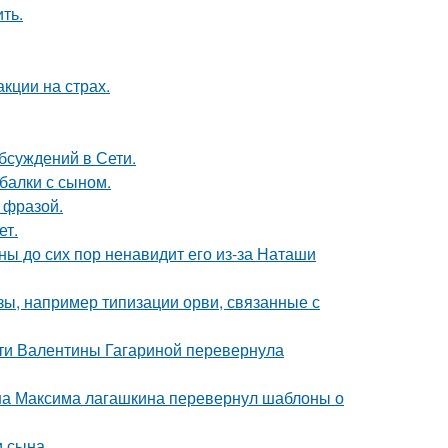
ть.
кции на страх.
бсуждений в Сети.
балки с сыном.
 фразой.
ет.
ны до сих пор ненавидит его из-за Наташи
ы, например типизации орви, связанные с
сти Валентины Гагариной перевернула
на Максима лагашкина перевернул шаблоны о
 сына.