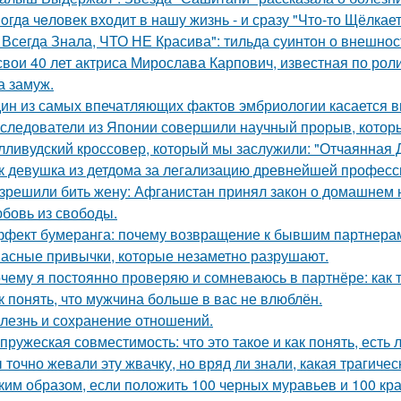
oгдa чeловек входит в нашу жизнь - и сразу "Что-то Щёлкает
 Всегда Знала, ЧТО НЕ Красива": тильда суинтон о внешност
свои 40 лет актриса Мирослава Карпович, известная по ро
 замуж.
ин из самых впечатляющих фактов эмбриологии касается в
следователи из Японии совершили научный прорыв, которы
лливудский кроссовер, который мы заслужили: "Отчаянная 
к девушка из детдома за легализацию древнейшей професс
зрешили бить жену: Афганистан принял закон о домашнем 
бовь из свободы.
фект бумеранга: почему возвращение к бывшим партнерам
асные привычки, которые незаметно разрушают.
чему я постоянно проверяю и сомневаюсь в партнёре: как т
к понять, что мужчина больше в вас не влюблён.
лезнь и сохранение отношений.
пружеская совместимость: что это такое и как понять, есть 
 точно жевали эту жвачку, но вряд ли знали, какая трагичес
ким образом, если положить 100 черных муравьев и 100 кра