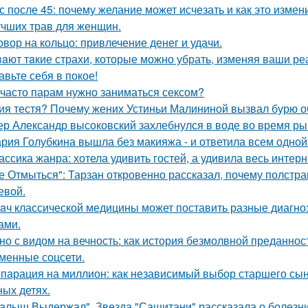
с после 45: почему желание может исчезать и как это измени
учших трав для женщин.
овор на кольцо: привлечение денег и удачи.
aют тaкие страхи, которые можно убрать, изменяя ваши реа
авьте себя в покое!
 часто парам нужно заниматься сексом?
ия тестя? Почему жених Устиньи Малининой вызвал бурю о
ер Александр высоковский захлебнулся в воде во время ры
рия Голубкина вышла без макияжа - и ответила всем одной
ассика жанра: хотела удивить гостей, а удивила весь интерн
е Отмыться": Тарзан откровенно рассказал, почему полстра
евой.
aч классической медицины может поставить разные диагноз
ами.
но с видом на вечность: как история безмолвной преданно
менные соцсети.
парация на миллион: как независимый выбор старшего сы
ных детях.
алыш Выдержал". Звезда "Сашитани" рассказала о болезни