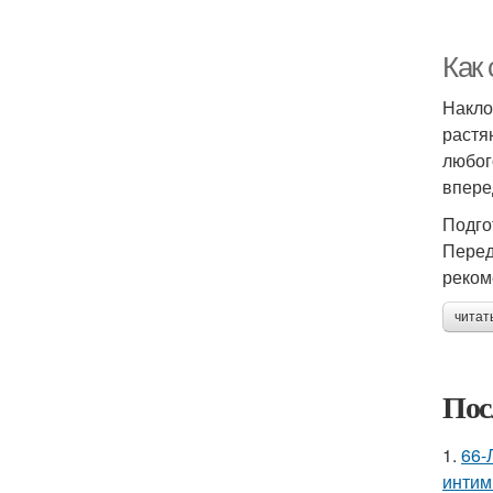
Как 
Накло
растя
любог
впере
Подго
Перед
реком
читат
Пос
1.
66-
интим