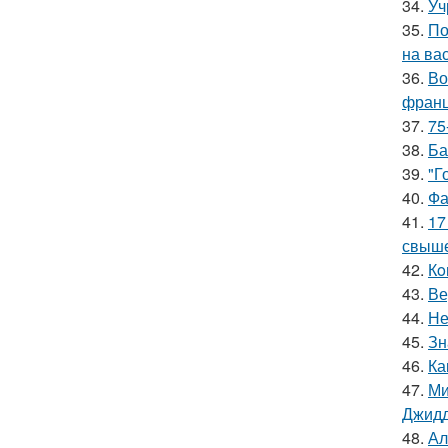
34.
Уч
35.
По
на ва
36.
Во
франц
37.
75
38.
Ба
39.
"Г
40.
Фа
41.
17
свыше
42.
Кo
43.
Ве
44.
Не
45.
Зн
46.
Ка
47.
Ми
Джидд
48.
Ал