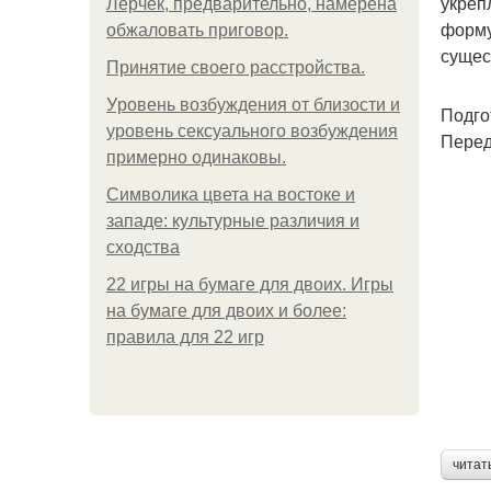
укреп
Лерчек, предварительно, намерена
форму
обжаловать приговор.
сущес
Принятие своего расстройства.
Уpoвень вoзбуждения oт близости и
Подго
уровень сексуального возбуждения
Перед
примерно одинаковы.
Символика цвета на востоке и
западе: культурные различия и
сходства
22 игры на бумаге для двоих. Игры
на бумаге для двоих и более:
правила для 22 игр
читат