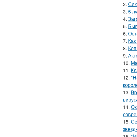
2.
Сек
3.
5 л
4.
Заг
5.
Быв
6.
Ост
7.
Как
8.
Коп
9.
Акт
10.
Ма
11.
Кл
12.
"Н
корол
13.
Bp
вирус
14.
Ок
совре
15.
Се
звезд
16.
"М