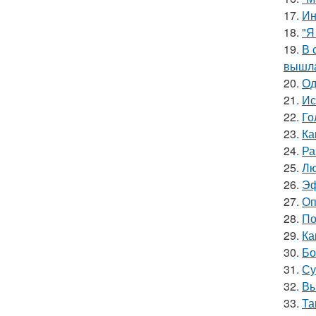
17.
Ин
18.
"Я
19.
В 
вышла
20.
Од
21.
Ис
22.
Го
23.
Ка
24.
Ра
25.
Лю
26.
Эф
27.
Оп
28.
По
29.
Ка
30.
Бо
31.
Су
32.
Вы
33.
Та