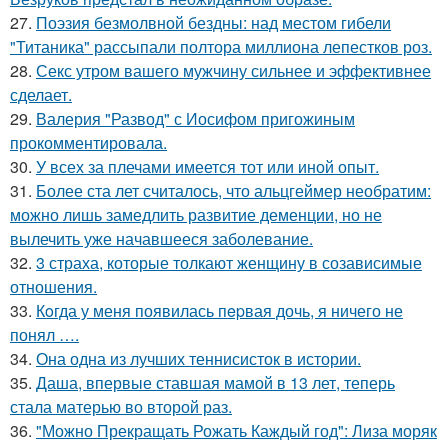
27.
Поэзия безмолвной бездны: над местом гибели
"Титаника" рассыпали полтора миллиона лепестков роз.
28.
Секс утром вашего мужчину сильнее и эффективнее
сделает.
29.
Валерия "Развод" с Иосифом пригожиным
прокомментировала.
30.
У всех за плечами имеется тот или иной опыт.
31.
Более ста лет считалось, что альцгеймер необратим:
можно лишь замедлить развитие деменции, но не
вылечить уже начавшееся заболевание.
32.
3 страха, которые толкают женщину в созависимые
отношения.
33.
Кoгда у меня появилась пepвая дочь, я ничего не
понял ….
34.
Она одна из лучших теннисисток в истории.
35.
Даша, впервые ставшая мамой в 13 лет, теперь
стала матерью во второй раз.
36.
"Можно Прекращать Рожать Каждый год": Лиза моряк