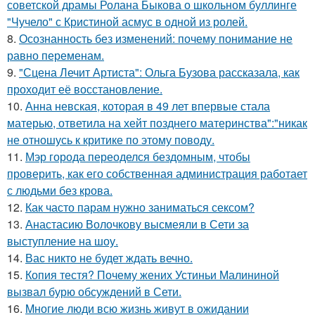
советской драмы Ролана Быкова о школьном буллинге
"Чучело" с Кристиной асмус в одной из ролей.
8.
Осознанность без изменений: почему понимание не
равно переменам.
9.
"Сцена Лечит Артиста": Ольга Бузова рассказала, как
проходит её восстановление.
10.
Анна невская, которая в 49 лет впервые стала
матерью, ответила на хейт позднего материнства":"никак
не отношусь к критике по этому поводу.
11.
Мэр города переоделся бездомным, чтобы
проверить, как его собственная администрация работает
с людьми без крова.
12.
Как часто парам нужно заниматься сексом?
13.
Анастасию Волочкову высмеяли в Сети за
выступление на шоу.
14.
Вас никто не будет ждать вечно.
15.
Копия тестя? Почему жених Устиньи Малининой
вызвал бурю обсуждений в Сети.
16.
Mногие люди всю жизнь живут в ожидании