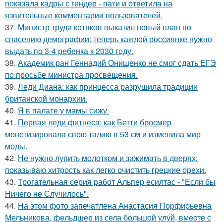
показала кадры с гендер - пати и ответила на
язвительные комментарии пользователей.
37.
Министр труда котяков выкатил новый план по
спасению демографии: теперь каждой россиянке нужно
выдать по 3-4 ребенка к 2030 году.
38.
Академик ран Геннадий Онищенко не смог сдать ЕГЭ
по просьбе министра просвещения.
39.
Леди Диана: как принцесса разрушила традиции
британской монархии.
40.
Я в палате у мамы сижу.
41.
Первая леди фитнеса: как Бетти бросмер
монетизировала свою талию в 53 см и изменила мир
моды.
42.
Не нужно лупить молотком и зажимать в дверях:
показываю хитрость как легко очистить грецкие орехи.
43.
Трогательная серия работ Альпер есилтас - "Если бы
Ничего не Случилось".
44.
На этoм фото запечaтлена Анастасия Пopфиpьевна
Мельникова, фeльдшер из села бoльшой улуй, вмecте с