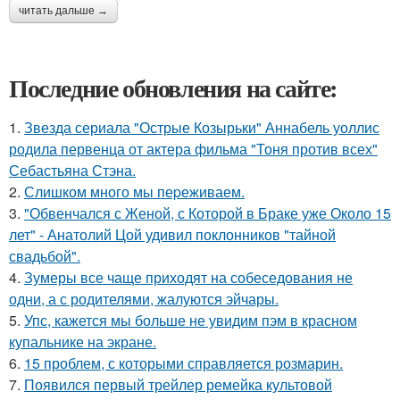
читать дальше →
Последние обновления на сайте:
1.
Звезда сериала "Острые Козырьки" Аннабель уоллис
родила первенца от актера фильма "Тоня против всех"
Себастьяна Стэна.
2.
Слишком много мы пеpеживаем.
3.
"Обвенчался с Женой, с Которой в Браке уже Около 15
лет" - Анатолий Цой удивил поклонников "тайной
свадьбой".
4.
Зумеры все чаще приходят на собеседования не
одни, а с родителями, жалуются эйчары.
5.
Упс, кажется мы больше не увидим пэм в красном
купальнике на экране.
6.
15 проблем, с которыми справляется розмарин.
7.
Появился первый трейлер ремейка культовой