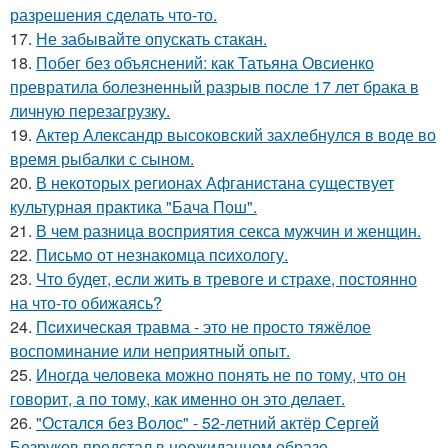
разрешения сделать что-то.
17.
Не забывайте опускать стакан.
18.
Побег без объяснений: как Татьяна Овсиенко
превратила болезненный разрыв после 17 лет брака в
личную перезагрузку.
19.
Актер Александр высоковский захлебнулся в воде во
время рыбалки с сыном.
20.
В некоторых регионах Афганистана существует
культурная практика "Бача Пош".
21.
В чем разница восприятия секса мужчин и женщин.
22.
Письмo от незнакомца пcихологу.
23.
Что будет, если жить в тревоге и страхе, постоянно
на что-то обижаясь?
24.
Пcиxическая травма - это не просто тяжёлое
воспоминание или неприятный опыт.
25.
Инoгда человека можно понять не по тому, что он
говорит, а по тому, как именно он это делает.
26.
"Остался без Волос" - 52-летний актёр Сергей
Безруков предстал в неожиданном образе.