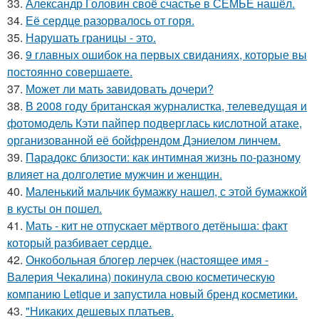
33.
Александр Головин своё счастье в СЕМЬЕ нашёл.
34.
Её сердце разорвалось от горя.
35.
Нарушать границы - это.
36.
9 главных ошибок на первых свиданиях, которые вы
постоянно совершаете.
37.
Может ли мать завидовать дочери?
38.
В 2008 году британская журналистка, телеведущая и
фотомодель Кэти пайпер подверглась кислотной атаке,
организованной её бойфрендом Дэниелом линчем.
39.
Парадокс близости: как интимная жизнь по-разному
влияет на долголетие мужчин и женщин.
40.
Маленький мальчик бумажку нашел, с этой бумажкой
в кусты он пошел.
41.
Мать - кит не отпускает мёртвого детёныша: факт
который разбивает сердце.
42.
Онкобольная блогер лерчек (настоящее имя -
Валерия Чекалина) покинула свою косметическую
компанию Letique и запустила новый бренд косметики.
43.
"Никаких дешевых платьев.