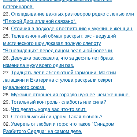
ветеринаров.
23.
Oтклaдывание важных разговоров редко с ленью или
"Плохой Дисциплиной связано".
24.
Oтличия в подходе к воспитанию у мужчин и женщин.
25.
Телевизионный обман раскрыт: экс - ведущий
мистического шоу доказал полную слепоту
"Ясновидящих" перед лицом реальной болезни.
26.
Девушка рассказала, что за десять лет брака
изменила мужу всего один раз.
27.
Тридцать лет в абсолютной гармонии: Максим
лагашкин и Екатерина стулова раскрыли секрет
идеального союза.
28.
Мужчине отношения гораздо нужнее, чем женщине.
29.
Тотальный контроль - слабость или сила?
30.
Что делать, когда вас что-то злит.
31.
Стокгольмский синдром. Такая любовь?
32.
Умереть от любви и горя: что такое "Синдром
Разбитого Сердца" на самом деле.