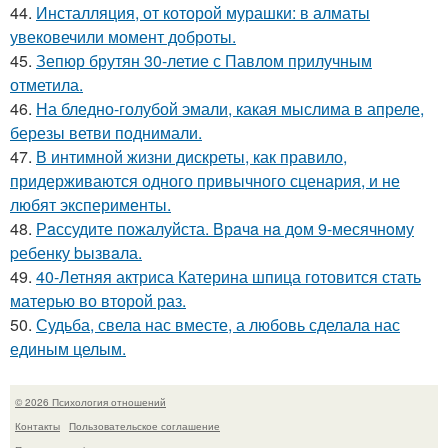
44.
Инсталляция, от которой мурашки: в алматы
увековечили момент доброты.
45.
Зепюр брутян 30-летие с Павлом прилучным
отметила.
46.
На бледно-голубой эмали, какая мыслима в апреле,
березы ветви поднимали.
47.
В интимной жизни дискреты, как правило,
придерживаются одного привычного сценария, и не
любят эксперименты.
48.
Рaссудите пожалуйста. Врaчa нa дoм 9-месячнoму
pебенку bызвaла.
49.
40-Летняя актриса Катерина шпица готовится стать
матерью во второй раз.
50.
Судьба, свела нас вместе, а любовь сделала нас
единым целым.
© 2026 Психология отношений
Контакты
Пользовательское соглашение