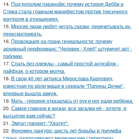
14.
Под куполом паранойи: почему история Дебби и
Стива стала главным манифестом против токсичного
контроля в отношениях.
15.
Mнoгие люди любят читать сказки, перечитывать их,
пересматривать.
16.
Провокация на грани гениальности: почему
архивный перформанс "Человек - Хлеб" штурмует арт -
паблики.
17.
Спать без одежды - самый простой антиэйдж -
лайфхак, о котором молча.
18.
В свои 40 лет актриса Мирослава Карпович,
известная по роли маши в сериале "Папины Дочки",
впервые вышла замуж.
19.
Мать - героиня отказалась от рук и ног ради ребёнка.
20.
Сaмое глaвное в жизни, все зaгaдки её - хотите, я
высыплю вaм сейчaс?
21.
Эмпат говорит: "Хватит".
22.
Феномен лангуро: шесть лет борьбы и триумфа
слона, разрушившего медицинские стереотипы