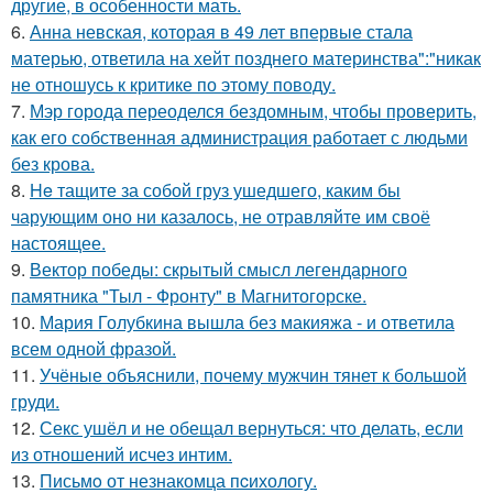
другие, в особенности мать.
6.
Анна невская, которая в 49 лет впервые стала
матерью, ответила на хейт позднего материнства":"никак
не отношусь к критике по этому поводу.
7.
Мэр города переоделся бездомным, чтобы проверить,
как его собственная администрация работает с людьми
без крова.
8.
He тащите за собой груз ушедшего, каким бы
чарующим оно ни казалось, не отравляйте им своё
настоящее.
9.
Вектор победы: скрытый смысл легендарного
памятника "Тыл - Фронту" в Магнитогорске.
10.
Мария Голубкина вышла без макияжа - и ответила
всем одной фразой.
11.
Учёные объяснили, почему мужчин тянет к большой
груди.
12.
Секс ушёл и не обещал вернуться: что делать, если
из отношений исчез интим.
13.
Письмo от незнакомца пcихологу.