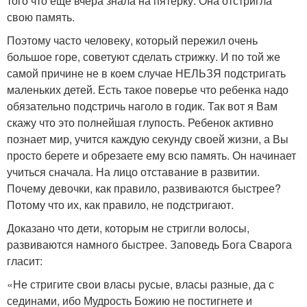
того что еще вчера знала на пятерку. Она отстригла
свою память.
Поэтому часто человеку, который пережил очень
большое горе, советуют сделать стрижку. И по той же
самой причине не в коем случае НЕЛЬЗЯ подстригать
маленьких детей. Есть такое поверье что ребенка надо
обязательно подстричь наголо в годик. Так вот я Вам
скажу что это полнейшая глупость. Ребенок активно
познает мир, учится каждую секунду своей жизни, а Вы
просто берете и обрезаете ему всю память. Он начинает
учиться сначала. На лицо отставание в развитии.
Почему девочки, как правило, развиваются быстрее?
Потому что их, как правило, не подстригают.
Доказано что дети, которым не стригли волосы,
развиваются намного быстрее. Заповедь Бога Сварога
гласит:
«Не стригите свои власы русые, власы разные, да с
сединами, ибо Мудрость Божию не постигнете и