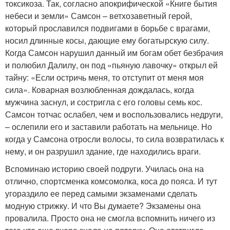
токсикоза. Так, согласно апокрифической «Книге бытия
небеси и земли» Самсон – ветхозаветный герой,
который прославился подвигами в борьбе с врагами,
носил длинные косы, дающие ему богатырскую силу.
Когда Самсон нарушил данный им богам обет безбрачия
и полюбил Далилу, он под «пьяную лавочку» открыл ей
тайну: «Если остричь меня, то отступит от меня моя
сила». Коварная возлюбленная дождалась, когда
мужчина заснул, и состригла с его головы семь кос.
Самсон тотчас ослабел, чем и воспользовались недруги,
– ослепили его и заставили работать на мельнице. Но
когда у Самсона отросли волосы, то сила возвратилась к
нему, и он разрушил здание, где находились враги.
Вспоминаю историю своей подруги. Училась она на
отлично, спортсменка комсомолка, коса до пояса. И тут
угораздило ее перед самыми экзаменами сделать
модную стрижку. И что Вы думаете? Экзамены она
провалила. Просто она не смогла вспомнить ничего из