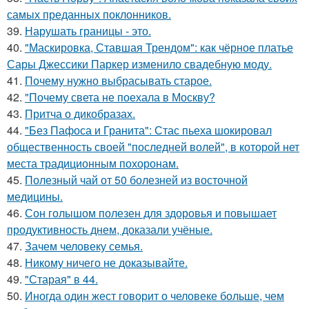
самых преданных поклонников.
39.
Нарушать границы - это.
40.
"Маскировка, Ставшая Трендом": как чёрное платье
Сары Джессики Паркер изменило свадебную моду.
41.
Почему нужно выбрасывать старое.
42.
"Почему света не поехала в Москву?
43.
Притча о дикобразах.
44.
"Без Пафоса и Гранита": Стас пьеха шокировал
общественность своей "последней волей", в которой нет
места традиционным похоронам.
45.
Полезный чай от 50 болезней из восточной
медицины.
46.
Сон голышом полезен для здоровья и повышает
продуктивность днем, доказали учёные.
47.
Зачем человеку семья.
48.
Никому ничего не доказывайте.
49.
"Старая" в 44.
50.
Иногда один жест говорит о человеке больше, чем