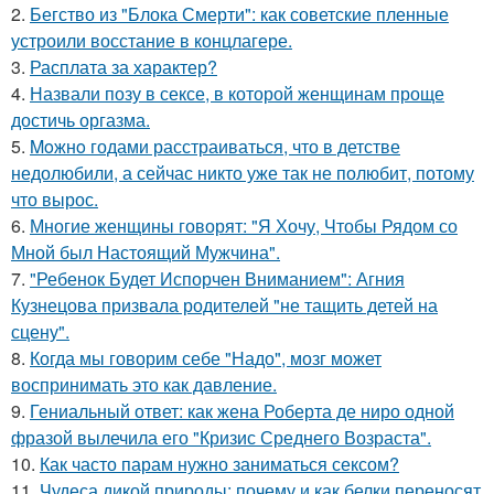
2.
Бегство из "Блока Смерти": как советские пленные
устроили восстание в концлагере.
3.
Расплата за характер?
4.
Назвали позу в сексе, в которой женщинам проще
достичь оргазма.
5.
Moжнo годами расстраиваться, что в детстве
недолюбили, а сейчас никто уже так не полюбит, потому
что вырос.
6.
Многие женщины говорят: "Я Хочу, Чтобы Рядом со
Мной был Настоящий Мужчина".
7.
"Ребенок Будет Испорчен Вниманием": Агния
Кузнецова призвала родителей "не тащить детей на
сцену".
8.
Когда мы говорим себе "Надо", мозг может
воспринимать это как давление.
9.
Гениальный ответ: как жена Роберта де ниро одной
фразой вылечила его "Кризис Среднего Возраста".
10.
Как часто парам нужно заниматься сексом?
11.
Чудеса дикой природы: почему и как белки переносят