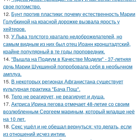
свое потомство.
12.
Бунт против пластики: почему естественность Марии
Голубкиной на красной дорожке вызвала ярость у
хейтеров.
13.
У Льва толстого хватало недоброжелателей, но
самым видным из них был отец Иоанн кронштадтский,
крайне популярный в те годы проповедник.
14.
"Вышла на Подиум в Качестве Модели" - 37-летняя
дочь Марии Шукшиной попробовала себя в необычном
амплуа.
15.
В некоторых регионах Афганистана существует
культурная практика "Бача Пош".
16.
Тело не реагирует, не реагирует и душа.
17.
Актриса Ирина пегова отмечает 48-летие со своим
возлюбленным Сергеем мариным, который младше неё
на 10 лет.
18.
Секс ушёл и не обещал вернуться: что делать, если
из отношений исчез интим.