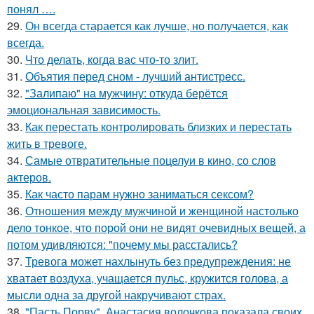
понял ….
29.
Он всегда старается как лучше, но получается, как
всегда.
30.
Что делать, когда вас что-то злит.
31.
Объятия перед сном - лучший антистресс.
32.
"Залипаю" на мужчину: откуда берётся
эмоциональная зависимость.
33.
Как перестать контролировать близких и перестать
жить в тревоге.
34.
Самые отвратительные поцелуи в кино, со слов
актеров.
35.
Как часто парам нужно заниматься сексом?
36.
Отношения между мужчиной и женщиной настолько
дело тонкое, что порой они не видят очевидных вещей, а
потом удивляются: "почему мы расстались?
37.
Тревога может нахлынуть без предупреждения: не
хватает воздуха, учащается пульс, кружится голова, а
мысли одна за другой накручивают страх.
38.
"Пасть Порву". Анастасия волочкова показала своих