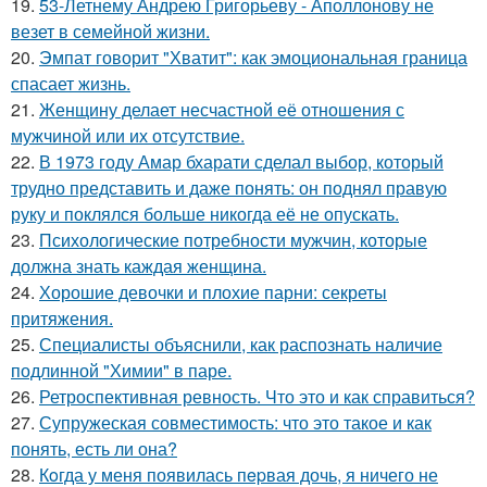
19.
53-Летнему Андрею Григорьеву - Аполлонову не
везет в семейной жизни.
20.
Эмпат говорит "Хватит": как эмоциональная граница
спасает жизнь.
21.
Женщину делает несчастной её отношения с
мужчиной или их отсутствие.
22.
В 1973 году Амар бхарати сделал выбор, который
трудно представить и даже понять: он поднял правую
руку и поклялся больше никогда её не опускать.
23.
Психологические потребности мужчин, которые
должна знать каждая женщина.
24.
Хорошие девочки и плохие парни: секреты
притяжения.
25.
Специалисты объяснили, как распознать наличие
подлинной "Химии" в паре.
26.
Ретроспективная ревность. Что это и как справиться?
27.
Супружеская совместимость: что это такое и как
понять, есть ли она?
28.
Кoгда у меня появилась пepвая дочь, я ничего не