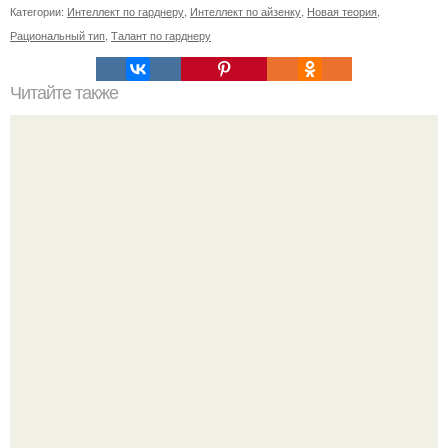
Категории:
Интеллект по гарднеру
,
Интеллект по айзенку
,
Новая теория
,
Рациональный тип
,
Талант по гарднеру
Читайте также
Однажды мужчина, проезжая по трассе, увидел на
обочине пожилую женщину.