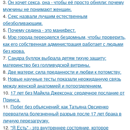
3.
Он хочет секса, она - чтобы её просто обняли: почему
мужчины не понимают женщин.
4.
Секс назвали лучшим естественным
обезболивающим.
5.
Почему седина - это манифест.
6.
Мэр города переоделся бездомным, чтобы проверить,
как его собственная администрация работает с людьми
без крова.
7.
Сандра буллок выбрала детям тихую защиту:
материнство без голливудской витрины.
8.
Две матери: сила преданности и любви к потомству.
9.
Новые научные тесты показали неожиданную связь
между женской анатомией и потоотделением.
10.
17 лет без Майкла Джексона: сердечное послание от
Принса.
11.
Побег без объяснений: как Татьяна Овсиенко
превратила болезненный разрыв после 17 лет брака в
личную перезагрузку.
12.
"Я Есть" - этo внутpeннее состояние, которое