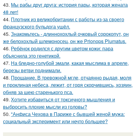
43.
Мы рабы друг друга: история пары, которая жената
48 лет!
44.
Плотник из великобритании с работы из-за своего
французского бульдога ушёл.
45.
Знакомьтесь - длиннохохлый очковый сорокопут, он
же белохохлый шлемоносец, он же Prionops Plumatus.
46.
Ребёнок родился с другим цветом кожи: пара
объяснила это генетикой.
47.
На бледно-голубой эмали, какая мыслима в апреле,
березы ветви поднимали.
48.
Прощание. В тревожной мгле, отчаянно рыдая, моля
и проклиная небеса, лежит, от горя скорчившись, хозяин,
обняв за шею старенького пса.
49.
Хотите избавиться от токсичного мышления и
выбросить плохие мысли из головы?
50.
"Анфиса Чехова в Париже с бывшей женой мужа:
социальный эксперимент или нечто большее?