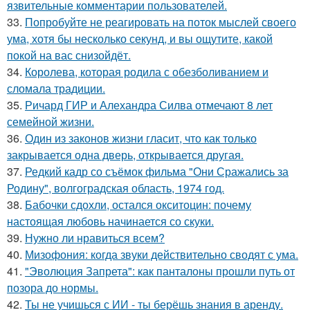
язвительные комментарии пользователей.
33.
Попробуйте не реагировать на поток мыслей своего
ума, хотя бы несколько секунд, и вы ощутите, какой
покой на вас снизойдёт.
34.
Королева, которая родила с обезболиванием и
сломала традиции.
35.
Ричард ГИР и Алехандра Силва отмечают 8 лет
семейной жизни.
36.
Один из законов жизни гласит, что как только
закрывается одна дверь, открывается другая.
37.
Редкий кадр со съёмок фильма "Они Сражались за
Родину", волгоградская область, 1974 год.
38.
Бабочки сдохли, остался окситоцин: почему
настоящая любовь начинается со скуки.
39.
Нужно ли нравиться всем?
40.
Мизофония: когда звуки действительно сводят с ума.
41.
"Эволюция Запрета": как панталоны прошли путь от
позора до нормы.
42.
Ты не учишься с ИИ - ты берёшь знания в аренду.