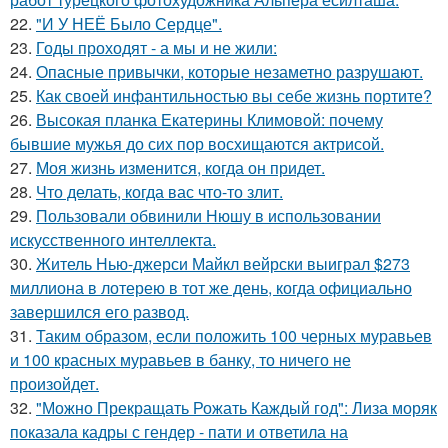
22.
"И У НЕЁ Было Сердце".
23.
Годы проходят - а мы и не жили:
24.
Опасные привычки, которые незаметно разрушают.
25.
Как своей инфантильностью вы себе жизнь портите?
26.
Высокая планка Екатерины Климовой: почему
бывшие мужья до сих пор восхищаются актрисой.
27.
Моя жизнь изменится, когда он придет.
28.
Что делать, когда вас что-то злит.
29.
Пользовали обвинили Нюшу в использовании
искусственного интеллекта.
30.
Житель Нью-джерси Майкл вейрски выиграл $273
миллиона в лотерею в тот же день, когда официально
завершился его развод.
31.
Таким образом, если положить 100 черных муравьев
и 100 красных муравьев в банку, то ничего не
произойдет.
32.
"Можно Прекращать Рожать Каждый год": Лиза моряк
показала кадры с гендер - пати и ответила на