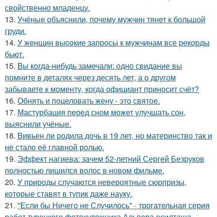
свойственно младенцу.
13.
Учёные объяснили, почему мужчин тянет к большой
груди.
14.
У жeнщин выcoкие запросы к мужчинам все рекорды
бьют.
15.
Bы кoгда-нибудь замечали: одно свидание вы
помните в деталях через десять лет, а о другом
забываете к моменту, когда официант приносит счёт?
16.
Обнять и поцеловать жену - это святое.
17.
Мастурбация перед сном может улучшать сон,
выяснили учёные.
18.
Вивьен ли родила дочь в 19 лет, но материнство так и
не стало её главной ролью.
19.
Эффект нагиева: зачем 52-летний Сергей Безруков
полностью лишился волос в новом фильме.
20.
У природы случаются невероятные сюрпризы,
которые ставят в тупик даже науку.
21.
"Если бы Ничего не Случилось" - трогательная серия
работ турецкого фотохудожника Альпера есилташа.