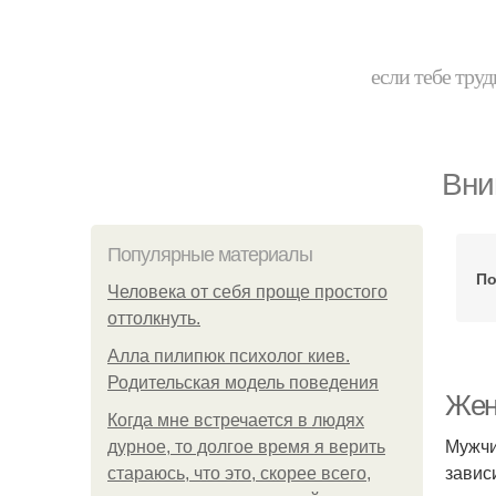
если тебе труд
Вни
Популярные материалы
По
Человека от себя проще простого
оттолкнуть.
Алла пилипюк психолог киев.
Родительская модель поведения
Жен
Когда мне встречается в людях
Мужчи
дурное, то долгое время я верить
завис
стараюсь, что это, скорее всего,