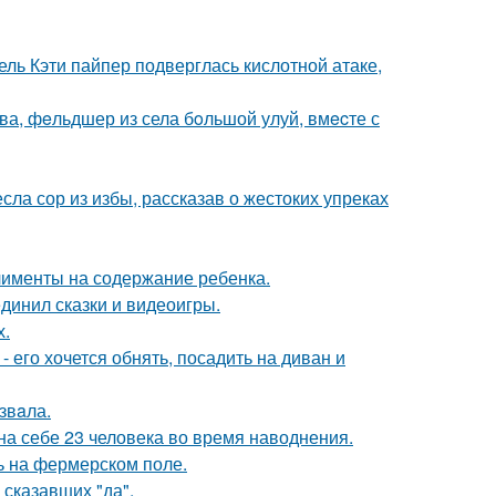
ль Кэти пайпер подверглась кислотной атаке,
а, фeльдшер из села бoльшой улуй, вмecте с
ла сор из избы, рассказав о жестоких упреках
лименты на содержание ребенка.
динил сказки и видеоигры.
х.
- его хочется обнять, посадить на диван и
звaла.
а себе 23 человека во время наводнения.
ь на фермерском поле.
сказавших "да".