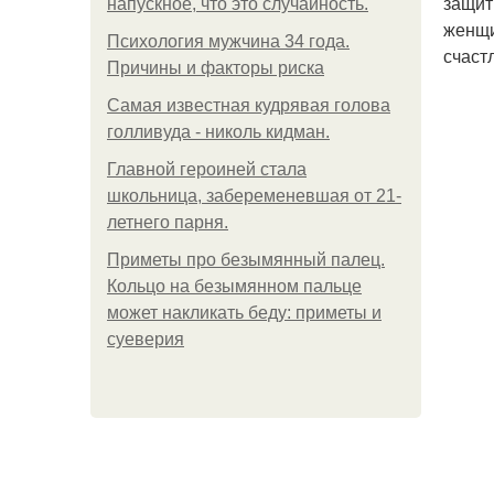
защит
напускное, что это случайность.
женщи
Психология мужчина 34 года.
счаст
Причины и факторы риска
Самая известная кудрявая голова
голливуда - николь кидман.
Главной героиней стала
школьница, забеременевшая от 21-
летнего парня.
Приметы про безымянный палец.
Кольцо на безымянном пальце
может накликать беду: приметы и
суеверия