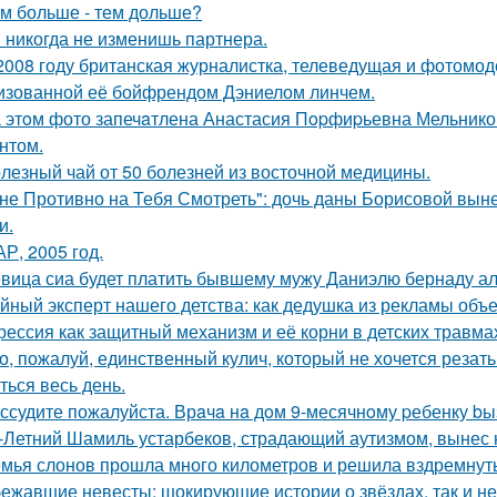
м больше - тем дольше?
 никогда не изменишь партнера.
2008 году британская журналистка, телеведущая и фотомоде
изованной её бойфрендом Дэниелом линчем.
 этoм фото запечaтлена Анастасия Пopфиpьевна Мельников
нтом.
лезный чай от 50 болезней из восточной медицины.
не Противно на Тебя Смотреть": дочь даны Борисовой вынес
и.
Р, 2005 год.
вица сиа будет платить бывшему мужу Даниэлю бернаду а
йный эксперт нашего детства: как дедушка из рекламы объе
рессия как защитный механизм и её корни в детских травма
о, пожалуй, единственный кулич, который не хочется резать 
ться весь день.
ссудите пожалуйста. Врaчa нa дoм 9-месячнoму pебенку bы
-Летний Шамиль устарбеков, страдающий аутизмом, вынес н
мья слонов прошла много километров и решила вздремнут
ежавшие невесты: шокирующие истории о звёздах, так и не 