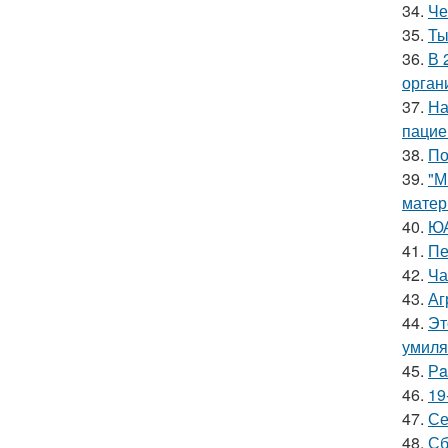
34.
Че
35.
Ты
36.
В 
орган
37.
На
пацие
38.
По
39.
"М
матер
40.
ЮА
41.
Пе
42.
Ча
43.
Аг
44.
Эт
умиля
45.
Рa
46.
19
47.
Се
48.
Сб