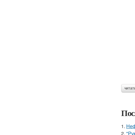
читат
Пос
1.
Неф
2.
"Ру