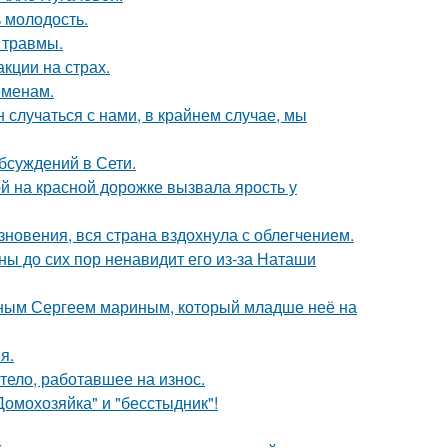
 молодость.
 травмы.
кции на страх.
еменам.
 случаться с нами, в крайнем случае, мы
бсуждений в Сети.
й на красной дорожке вызвала ярость у
новения, вся страна вздохнула с облегчением.
ны до сих пор ненавидит его из-за Наташи
нным Сергеем мариным, который младше неё на
я.
тело, работавшее на износ.
Домохозяйка" и "бесстыдник"!