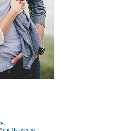
ла.
 Алле Пугачевой.