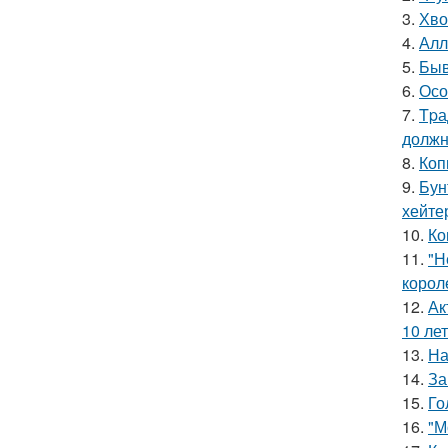
3.
Хво
4.
Алл
5.
Быв
6.
Осо
7.
Tpа
должн
8.
Коп
9.
Бун
хейте
10.
Ко
11.
"Н
корол
12.
Ак
10 лет
13.
На
14.
За
15.
Го
16.
"М