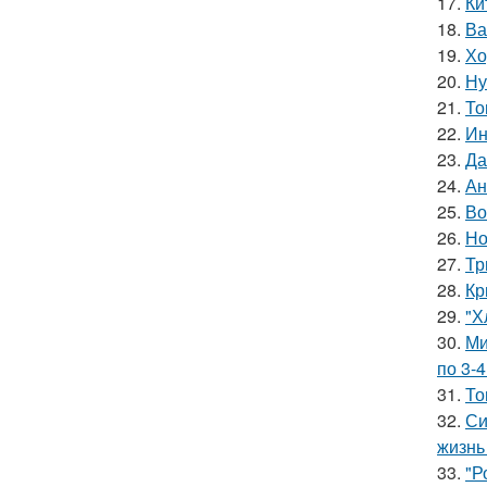
17.
Ки
18.
Ва
19.
Хо
20.
Ну
21.
То
22.
Ин
23.
Да
24.
Ан
25.
Во
26.
Но
27.
Тр
28.
Кр
29.
"Х
30.
Ми
по 3-4
31.
То
32.
Си
жизнь
33.
"Р