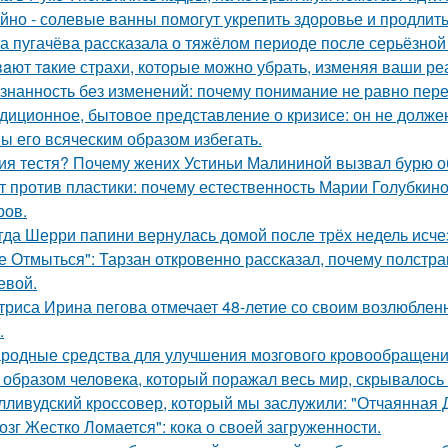
йно - солевые ванны помогут укрепить здоровье и продлить
а пугачёва рассказала о тяжёлом периоде после серьёзной
aют тaкие страхи, которые можно убрать, изменяя ваши реа
знанность без изменений: почему понимание не равно пер
диционное, бытовое представление о кризисе: он не должен
ы его всяческим образом избегать.
ия тестя? Почему жених Устиньи Малининой вызвал бурю о
т против пластики: почему естественность Марии Голубкино
ров.
гда Шерри папини вернулась домой после трёх недель исчез
е Отмыться": Тарзан откровенно рассказал, почему полстра
евой.
триса Ирина пегова отмечает 48-летие со своим возлюбле
.
родные средства для улучшения мозгового кровообращени
 образом человека, который поражал весь мир, скрывалось 
лливудский кроссовер, который мы заслужили: "Отчаянная 
озг Жестко Ломается": кока о своей загруженности.