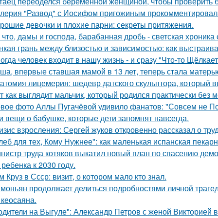
таец переоделся беременной женщиной, чтобы проверить бе
лерия "Развод" с Иосифом пригожиным прокомментировал
рошие девочки и плохие парни: секреты притяжения.
 что, дамы и господа, барабанная дробь - светская хроника
нкая грань между близостью и зависимостью: как выстраив
огда человек входит в нашу жизнь - и сразу "Что-то Щёлкает
ша, впервые ставшая мамой в 13 лет, теперь стала матерью
атомия лицемерия: шедевр датского скульптора, который в
т как выглядит мальчик, который родился практически без м
вое фото Аллы Пугачёвой удивило фанатов: "Совсем не По
и вещи о бабушке, которые дети запомнят навсегда.
изис взросления: Сергей жуков откровенно рассказал о тру
леб для тех, Кому Нужнее": как маленькая испанская пекарн
нистр труда котяков выкатил новый план по спасению дем
 ребенка к 2030 году.
м Круз в Ссср: визит, о котором мало кто знал.
моньян продолжает делиться подробностями личной трагеди
 кеосаяна.
одители на Выгуле": Александр Петров с женой Викторией 