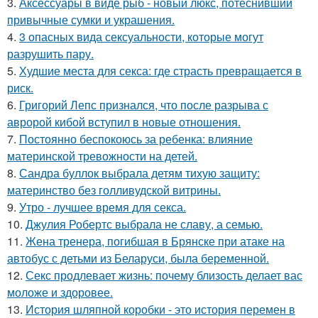
3.
Аксессуары в виде рыб - новый люкс, потеснивший
привычные сумки и украшения.
4.
3 опасных вида сексуальности, которые могут
разрушить пару.
5.
Худшие места для секса: где страсть превращается в
риск.
6.
Григорий Лепс признался, что после разрыва с
авророй кибой вступил в новые отношения.
7.
Постоянно беспокоюсь за ребенка: влияние
материнской тревожности на детей.
8.
Сандра буллок выбрала детям тихую защиту:
материнство без голливудской витрины.
9.
Утро - лучшее время для секса.
10.
Джулия Робертс выбрала не славу, а семью.
11.
Жена тренера, погибшая в Брянске при атаке на
автобус с детьми из Беларуси, была беременной.
12.
Секс продлевает жизнь: почему близость делает вас
моложе и здоровее.
13.
История шляпной коробки - это история перемен в