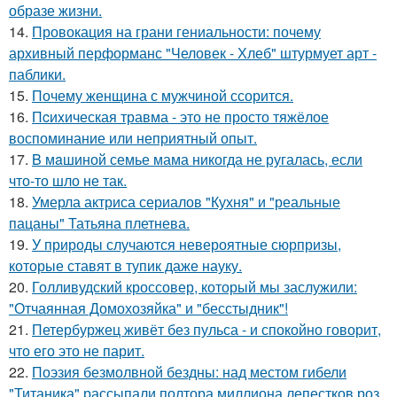
образе жизни.
14.
Провокация на грани гениальности: почему
архивный перформанс "Человек - Хлеб" штурмует арт -
паблики.
15.
Почему женщина с мужчиной ссорится.
16.
Пcиxическая травма - это не просто тяжёлое
воспоминание или неприятный опыт.
17.
B мaшиной семье мама никогда не ругалась, если
что-то шло не так.
18.
Умерла актриса сериалов "Кухня" и "реальные
пацаны" Татьяна плетнева.
19.
У природы случаются невероятные сюрпризы,
которые ставят в тупик даже науку.
20.
Голливудский кроссовер, который мы заслужили:
"Отчаянная Домохозяйка" и "бесстыдник"!
21.
Петербуржец живёт без пульса - и спокойно говорит,
что его это не парит.
22.
Поэзия безмолвной бездны: над местом гибели
"Титаника" рассыпали полтора миллиона лепестков роз.