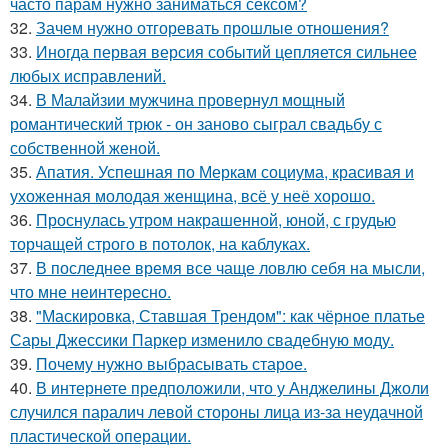
часто парам нужно заниматься сексом?
32.
Зачем нужно отгоревать прошлые отношения?
33.
Иногда первая версия событий цепляется сильнее
любых исправлений.
34.
В Малайзии мужчина провернул мощный
романтический трюк - он заново сыграл свадьбу с
собственной женой.
35.
Апатия. Успешная по Меркам социума, красивая и
ухоженная молодая женщина, всё у неё хорошо.
36.
Проснулась утром накрашенной, юной, с грудью
торчащей строго в потолок, на каблуках.
37.
В последнее время все чаще ловлю себя на мысли,
что мне неинтересно.
38.
"Маскировка, Ставшая Трендом": как чёрное платье
Сары Джессики Паркер изменило свадебную моду.
39.
Почему нужно выбрасывать старое.
40.
В интернете предположили, что у Анджелины Джоли
случился паралич левой стороны лица из-за неудачной
пластической операции.