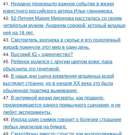
41.
Недавно произошло важное событие в жизни
известного российского актера Ильи глинникова.
42.
52-Летняя Мария Миронова рассталась со своим
четвёртым мужем, Андреем сорокой, который младше
неё на 18 лет.
43.
Смотритель зоопарка в скопье и его подопечный
жираф покинули этот мир в один день.
44.
Высокий IQ = одиночество?
45.
Ребёнок родился с другим цветом кожи: пара
объяснила это генетикой.
46.
В наши дни сцена кормления младенца козой
выглядит странно, но в начале XX века это была
обыденная практика выживания.
47.
В интимной жизни дискреты, как правило,
придерживаются одного привычного сценария, и не
любят эксперименты.
48.
Иногда один снимок говорит о болезни страшнее
любых диагнозов на бумаге.
49.
Смартфоны вместо страсти: как малоподвижный