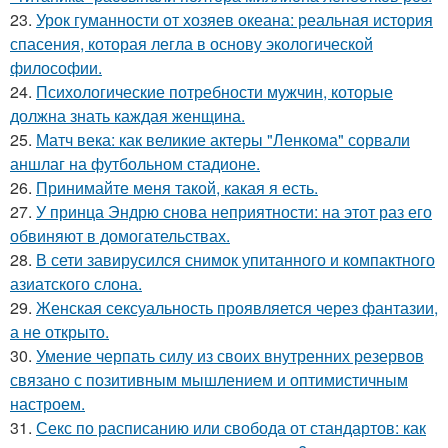
23.
Урок гуманности от хозяев океана: реальная история
спасения, которая легла в основу экологической
философии.
24.
Психологические потребности мужчин, которые
должна знать каждая женщина.
25.
Матч века: как великие актеры "Ленкома" сорвали
аншлаг на футбольном стадионе.
26.
Принимайте меня такой, какая я есть.
27.
У принца Эндрю снова неприятности: на этот раз его
обвиняют в домогательствах.
28.
В сети завирусился снимок упитанного и компактного
азиатского слона.
29.
Женская сексуальность проявляется через фантазии,
а не открыто.
30.
Умение черпать силу из своих внутренних резервов
связано с позитивным мышлением и оптимистичным
настроем.
31.
Секс по расписанию или свобода от стандартов: как