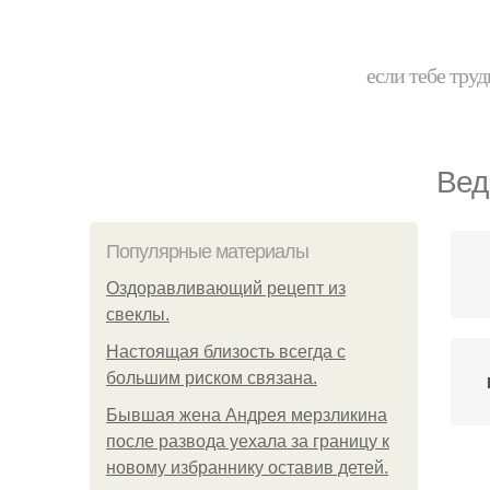
если тебе труд
Вед
Популярные материалы
Оздоравливающий рецепт из
свеклы.
Hacтоящая близость всегда с
большим риском связана.
Бывшая жена Андрея мерзликина
после развода уехала за границу к
новому избраннику оставив детей.