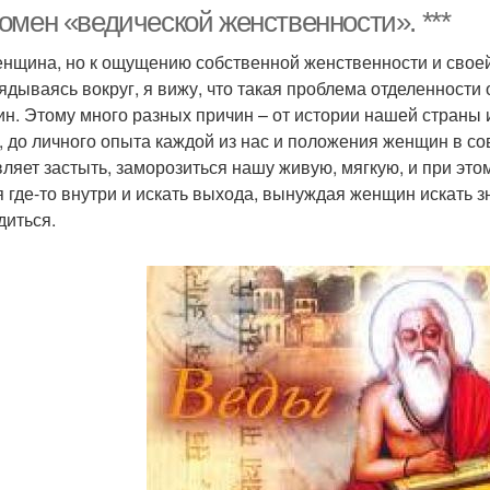
омен «ведической женственности». ***
енщина, но к ощущению собственной женственности и своей
лядываясь вокруг, я вижу, что такая проблема отделенности 
н. Этому много разных причин – от истории нашей страны 
, до личного опыта каждой из нас и положения женщин в с
вляет застыть, заморозиться нашу живую, мягкую, и при эт
я где-то внутри и искать выхода, вынуждая женщин искать з
диться.