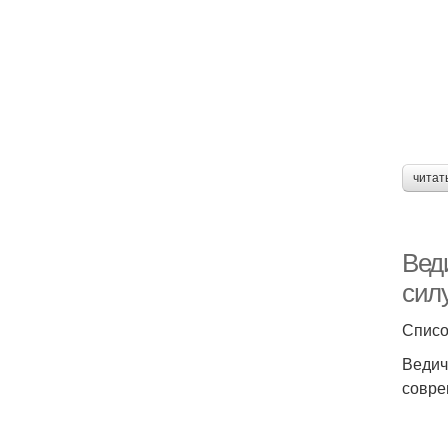
читат
Вед
сил
Списо
Ведич
совре