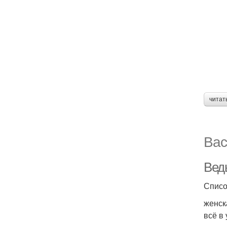
читат
Вас
Вед
Списо
женск
всё в