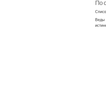
По 
Списо
Веды 
истин