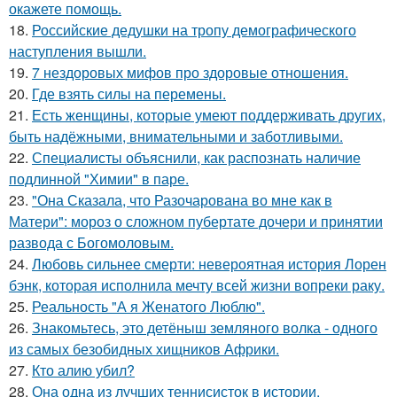
окажете помощь.
18.
Российские дедушки на тропу демографического
наступления вышли.
19.
7 нездоровых мифов про здоровые отношения.
20.
Где взять силы на перемены.
21.
Есть женщины, которые умеют поддерживать других,
быть надёжными, внимательными и заботливыми.
22.
Специалисты объяснили, как распознать наличие
подлинной "Химии" в паре.
23.
"Она Сказала, что Разочарована во мне как в
Матери": мороз о сложном пубертате дочери и принятии
развода с Богомоловым.
24.
Любовь сильнее смерти: невероятная история Лорен
бэнк, которая исполнила мечту всей жизни вопреки раку.
25.
Реальность "А я Женатого Люблю".
26.
Знакомьтесь, это детёныш земляного волка - одного
из самых безобидных хищников Африки.
27.
Кто алию убил?
28.
Она одна из лучших теннисисток в истории.