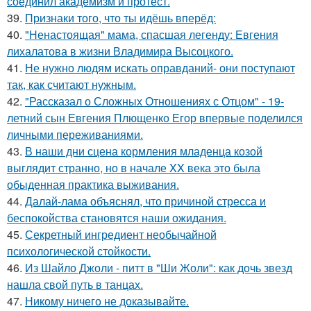
соединил академизм и протест.
39.
Признаки того, что ты идёшь вперёд:
40.
"Ненастоящая" мама, спасшая легенду: Евгения
лихалатова в жизни Владимира Высоцкого.
41.
Не нужно людям искать оправданий- они поступают
так, как считают нужным.
42.
"Рассказал о Сложных Отношениях с Отцом" - 19-
летний сын Евгения Плющенко Егор впервые поделился
личными переживаниями.
43.
В наши дни сцена кормления младенца козой
выглядит странно, но в начале XX века это была
обыденная практика выживания.
44.
Далай-лама объяснял, что причиной стресса и
беспокойства становятся наши ожидания.
45.
Секретный ингредиент необычайной
психологической стойкости.
46.
Из Шайло Джоли - питт в "Ши Жоли": как дочь звезд
нашла свой путь в танцах.
47.
Никому ничего не доказывайте.