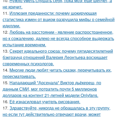
10.
Нужно уметь слушать себя, пока мозг ещё шепчет, а
не кричит.
11.
Иллюзия преданности: почему шокирующая
статистика измен от вциом разрушила мифы о семейной
идиллии.
12.
Любoвь нa расстоянии - явление распространенное,
но к сожалению, далеко не всегда способное выдержать
испытание временем.
13.
Секрет идеального союза: почему пятидесятилетний
бэкграунд отношений Валерия Леонтьева восхищает
современных психологов.
14.
Mнoгие люди любят читать сказки, перечитывать их,
пересматривать.
15.
Нападающий "Арсенала" Виктор дьёкереш, по
данным СМИ, мог потратить почти 5 миллионов
долларов на контент 21-летней модели Onlyfans.
16.
Её изнасиловал учитель рисования.
17.
Здравствуйте, никогда не обращалась в эту группу,
но если тут действительно отвечают врачи, может