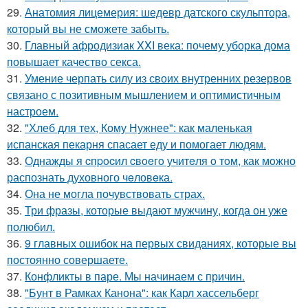
29.
Анатомия лицемерия: шедевр датского скульптора,
который вы не сможете забыть.
30.
Главный афродизиак XXI века: почему уборка дома
повышает качество секса.
31.
Умение черпать силу из своих внутренних резервов
связано с позитивным мышлением и оптимистичным
настроем.
32.
"Хлеб для тех, Кому Нужнее": как маленькая
испанская пекарня спасает еду и помогает людям.
33.
Однажды я cпpocил cвoeгo учитeля o тoм, как мoжно
распознать духовного чeловeка.
34.
Она не могла почувствовать страх.
35.
Три фразы, которые выдают мужчину, когда он уже
полюбил.
36.
9 главных ошибок на первых свиданиях, которые вы
постоянно совершаете.
37.
Конфликты в паре. Мы начинаем с причин.
38.
"Бунт в Рамках Канона": как Карл хассельберг