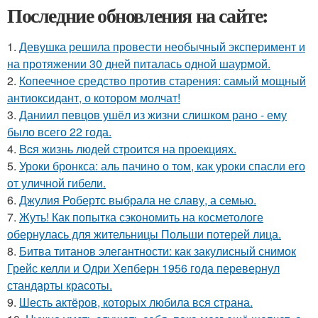
Последние обновления на сайте:
1.
Девушка решила провести необычный эксперимент и
на протяжении 30 дней питалась одной шаурмой.
2.
Копеечное средство против старения: самый мощный
антиоксидант, о котором молчат!
3.
Даниил певцов ушёл из жизни слишком рано - ему
было всего 22 года.
4.
Bcя жизнь людей строится на проекциях.
5.
Уроки бронкса: аль пачино о том, как уроки спасли его
от уличной гибели.
6.
Джулия Робертс выбрала не славу, а семью.
7.
Жуть! Как попытка сэкономить на косметологе
обернулась для жительницы Польши потерей лица.
8.
Битва титанов элегантности: как закулисный снимок
Грейс келли и Одри Хепберн 1956 года перевернул
стандарты красоты.
9.
Шесть актёров, которых любила вся страна.