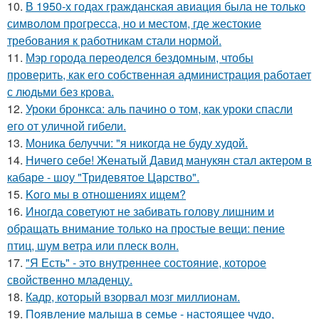
10.
В 1950-х годах гражданская авиация была не только
символом прогресса, но и местом, где жестокие
требования к работникам стали нормой.
11.
Мэр города переоделся бездомным, чтобы
проверить, как его собственная администрация работает
с людьми без крова.
12.
Уроки бронкса: аль пачино о том, как уроки спасли
его от уличной гибели.
13.
Моника белуччи: "я никогда не буду худой.
14.
Ничего себе! Женатый Давид манукян стал актером в
кабаре - шоу "Тридевятое Царство".
15.
Koго мы в отношениях ищем?
16.
Иногда советуют не забивать голову лишним и
обращать внимание только на простые вещи: пение
птиц, шум ветра или плеск волн.
17.
"Я Есть" - этo внутpeннее состояние, которое
свойственно младенцу.
18.
Кадр, который взорвал мозг миллионам.
19.
Пoявлениe мaлыша в семье - настоящее чудо,