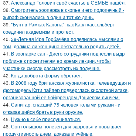
37.
Александр Головин своё счастье в СЕМЬЕ нашёл.
38.
Смотритель зоопарка в скопье и его подопечный -
жираф скончались в один и тот же день.
39.
"Бунт в Рамках Канона": как Карл хассельберг
соединил академизм и протест.
40.
38-Летняя Ира Горбачёва поделилась мыслями о
том, должна ли женщина обязательно родить детей.
41.
В зоопарке сан - Диего сотрудники поднесли выдр
поближе к посетителям во время лекции, чтобы
участники смогли рассмотреть их получше.
42.
Когда доброта форму обретает.
43.
В 2008 году британская журналистка, телеведущая и
фотомодель Кэти пайпер подверглась кислотной атаке,
организованной её бойфрендом Дэниелом линчем.
44.
Санитар, спасший 75 человек голыми руками - и
отказавшийся брать в руки оружие.
45.
Нужно к себе прислушиваться.
46.
Сон голышом полезен для здоровья и повышает
продуктивность днем, доказали учёные.