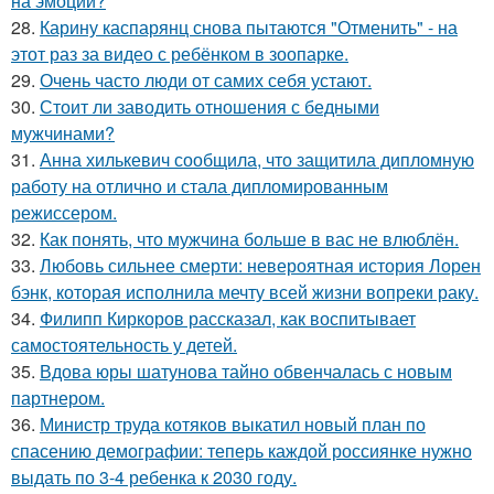
на эмоции?
28.
Карину каспарянц снова пытаются "Отменить" - на
этот раз за видео с ребёнком в зоопарке.
29.
Очень часто люди от самих себя устают.
30.
Стоит ли заводить отношения с бедными
мужчинами?
31.
Анна хилькевич сообщила, что защитила дипломную
работу на отлично и стала дипломированным
режиссером.
32.
Как понять, что мужчина больше в вас не влюблён.
33.
Любовь сильнее смерти: невероятная история Лорен
бэнк, которая исполнила мечту всей жизни вопреки раку.
34.
Филипп Киркоров рассказал, как воспитывает
самостоятельность у детей.
35.
Вдова юры шатунова тайно обвенчалась с новым
партнером.
36.
Министр труда котяков выкатил новый план по
спасению демографии: теперь каждой россиянке нужно
выдать по 3-4 ребенка к 2030 году.