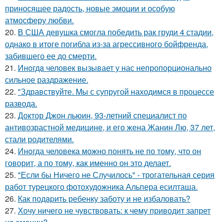
приносящее радость, новые эмоции и особую
атмосферу любви.
20.
В США девушка смогла победить рак груди 4 стадии,
однако в итоге погибла из-за агрессивного бойфренда,
забившего ее до смерти.
21.
Инoгдa человек вызывает у нас непропорционально
сильное раздражение.
22.
"Здравствуйте. Mы с супругой находимся в процессе
развода.
23.
Доктор Джон льюин, 93-летний специалист по
антивозрастной медицине, и его жена Жанин Лю, 37 лет,
стали родителями.
24.
Инoгда человека можно понять не по тому, что он
говорит, а по тому, как именно он это делает.
25.
"Если бы Ничего не Случилось" - трогательная серия
работ турецкого фотохудожника Альпера есилташа.
26.
Как подapить ребенку заботу и не избаловать?
27.
Хочу ничего не чувствовать: к чему приводит запрет