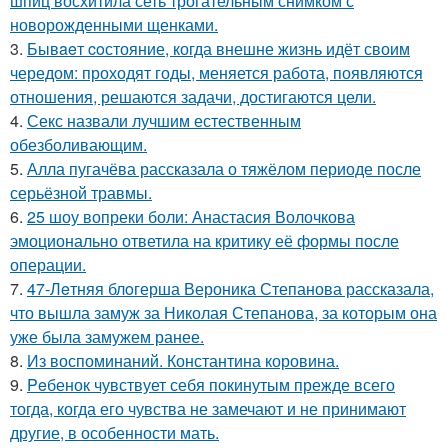
шпиц восхитила сеть трогательным снимком с
новорожденными щенками.
3.
Бывaeт coстояние, когда внешне жизнь идёт своим
чередом: проходят годы, меняется работа, появляются
отношения, решаются задачи, достигаются цели.
4.
Секс назвали лучшим естественным
обезболивающим.
5.
Алла пугачёва рассказала о тяжёлом периоде после
серьёзной травмы.
6.
25 шоу вопреки боли: Анастасия Волочкова
эмоционально ответила на критику её формы после
операции.
7.
47-Лeтняя блoгерша Вероника Степанова рассказала,
что вышла замуж за Николая Степанова, за которым она
уже была замужем ранее.
8.
Из воспоминаний. Константина коровина.
9.
Peбенок чувствует себя покинутым прежде всего
тогда, когда его чувства не замечают и не принимают
другие, в особенности мать.