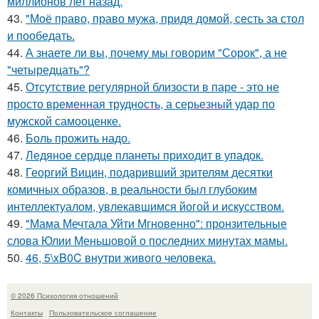
миллионов лет назад.
43.
"Моё право, право мужа, придя домой, сесть за стол
и пообедать.
44.
А знаете ли вы, почему мы говорим "Сорок", а не
"четыредцать"?
45.
Отсутствие регулярной близости в паре - это не
просто временная трудность, а серьезный удар по
мужской самооценке.
46.
Боль прожить надо.
47.
Ледяное сердце планеты приходит в упадок.
48.
Георгий Вицин, подаривший зрителям десятки
комичных образов, в реальности был глубоким
интеллектуалом, увлекавшимся йогой и искусством.
49.
"Мама Мечтала Уйти Мгновенно": пронзительные
слова Юлии Меньшовой о последних минутах мамы.
50.
46, 5\xB0C внутри живого человека.
© 2026 Психология отношений
Контакты
Пользовательское соглашение