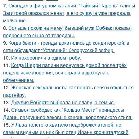
7.
Скандал в фигурном катании: "Тайный Парень" Алины
Загитовой оказался женат, а его супруга уже прервала
молчание.
8.
Больше похож на маму: бывший муж Собчак показал
подросшего сына от теледивы.
9.
Когда бьюти - тренды докатились до кондитерской: в
сети обсуждают "Уставший" белорусский зефир.
10.
Их похоронили в одном гробу.
11.
Когда Шерри папини вернулась домой после трёх
недель исчезновения, вся страна вздохнула с
облегчением.
12.
Женская сексуальность: как понять себя и открыться
партнёру.
13.
Джулия Робертс выбрала не славу, а семью.
14.
Символ свободы: как "Кольцо Мести" принцессы
Дианы разрушило вековые каноны королевского стиля.
15.
У Льва толстого хватало недоброжелателей, но
самым видным из них был отец Иоанн кронштадтский,