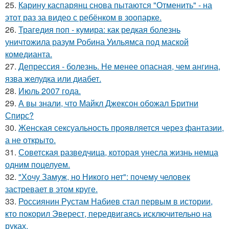
25.
Карину каспарянц снова пытаются "Отменить" - на
этот раз за видео с ребёнком в зоопарке.
26.
Трагедия поп - кумира: как редкая болезнь
уничтожила разум Робина Уильямса под маской
комедианта.
27.
Депрессия - болезнь. Не менее опасная, чем ангина,
язва желудка или диабет.
28.
Июль 2007 года.
29.
А вы знали, что Майкл Джексон обожал Бритни
Спирс?
30.
Женская сексуальность проявляется через фантазии,
а не открыто.
31.
Советская разведчица, которая унесла жизнь немца
одним поцелуем.
32.
"Хочу Замуж, но Никого нет": почему человек
застревает в этом круге.
33.
Россиянин Рустам Набиев стал первым в истории,
кто покорил Эверест, передвигаясь исключительно на
руках.