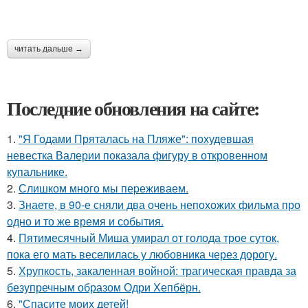
читать дальше →
Последние обновления на сайте:
1.
"Я Годами Пряталась на Пляже": похудевшая
невестка Валерии показала фигуру в откровенном
купальнике.
2.
Слишком много мы пеpеживаем.
3.
Знаете, в 90-е сняли два очень непохожих фильма про
одно и то же время и события.
4.
Пятимесячный Миша умирал от голода трое суток,
пока его мать веселилась у любовника через дорогу.
5.
Хрупкость, закаленная войной: трагическая правда за
безупречным образом Одри Хепбёрн.
6.
"Спасите моих детей!