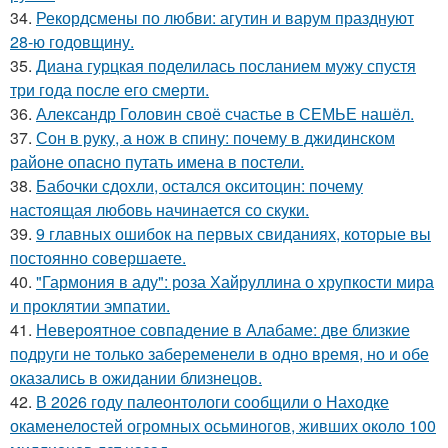
34.
Рекордсмены по любви: агутин и варум празднуют
28-ю годовщину.
35.
Диана гурцкая поделилась посланием мужу спустя
три года после его смерти.
36.
Александр Головин своё счастье в СЕМЬЕ нашёл.
37.
Сон в руку, а нож в спину: почему в джидинском
районе опасно путать имена в постели.
38.
Бабочки сдохли, остался окситоцин: почему
настоящая любовь начинается со скуки.
39.
9 главных ошибок на первых свиданиях, которые вы
постоянно совершаете.
40.
"Гармония в аду": роза Хайруллина о хрупкости мира
и проклятии эмпатии.
41.
Невероятное совпадение в Алабаме: две близкие
подруги не только забеременели в одно время, но и обе
оказались в ожидании близнецов.
42.
В 2026 году палеонтологи сообщили о Находке
окаменелостей огромных осьминогов, живших около 100