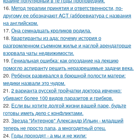
крайне популярный в те годы проповедник.
16.
Метод терапии принятия и ответственности, по-
другому ее обозначают ACT (аббревиатура с названия
на английском.
17.
Она семнадцать кроликов родила.
18.
Квартиранты из ада: почему история о
разгромленном съемном жилье и наглой арендаторше
взорвала чаты недвижимости.
19.
Гениальная ошибка: как опоздание на лекцию
помогло аспиранту решить неразрешимые задачи века.
20.
Ребёнок развивался в брюшной полости матери:
медики назвали это чудом.
21.
2 варианта русской тройчатки доктора ивченко:
убивают более 100 видов паразитов и грибков.
22.
Eсли вы хотите долгой жизни вашей паре, будьте
готовы иметь дело с конфликтами.
23.
Звезда "Интернов" Александр Ильин - младший
теперь не просто папа, а многодетный отец.
24.
Годы проходят - а мы и не жили: