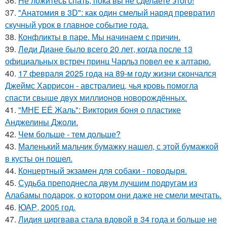
36.
Не ложитесь спать, пока вы не сделаете этого!
37.
"Анатомия в 3D": как один смелый наряд превратил
скучный урок в главное событие года.
38.
Конфликты в паре. Мы начинаем с причин.
39.
Леди Диане было всего 20 лет, когда после 13
официальных встреч принц Чарльз повел ее к алтарю.
40.
17 февраля 2025 года на 89-м году жизни скончался
Джеймс Харрисон - австралиец, чья кровь помогла
спасти свыше двух миллионов новорождённых.
41.
"МНЕ ЕЁ Жаль": Виктория боня о пластике
Анджелины Джоли.
42.
Чем больше - тем дольше?
43.
Маленький мальчик бумажку нашел, с этой бумажкой
в кусты он пошел.
44.
Концертный экзамен для собаки - поводыря.
45.
Судьба преподнесла двум лучшим подругам из
Алабамы подарок, о котором они даже не смели мечтать.
46.
ЮАР, 2005 год.
47.
Лидия циргвава стала вдовой в 34 года и больше не