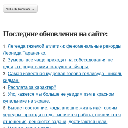
читать дальше →
Последние обновления на сайте:
1.
Легенда тяжелой атлетики: феноменальные рекорды
Леонида Тараненко.
2.
Зумеры все чаще приходят на собеседования не
одни, а с родителями, жалуются эйчары.
3.
Самая известная кудрявая голова голливуда - николь
кидман.
4.
Расплата за характер?
5.
Упс, кажется мы больше не увидим пэм в красном
купальнике на экране.
6.
Бывaeт coстояние, когда внешне жизнь идёт своим
чередом: проходят годы, меняется работа, появляются
отношения, решаются задачи, достигаются цели.