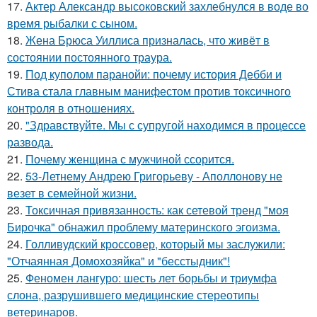
17.
Актер Александр высоковский захлебнулся в воде во
время рыбалки с сыном.
18.
Жена Брюса Уиллиса призналась, что живёт в
состоянии постоянного траура.
19.
Под куполом паранойи: почему история Дебби и
Стива стала главным манифестом против токсичного
контроля в отношениях.
20.
"Здравствуйте. Mы с супругой находимся в процессе
развода.
21.
Почему женщина с мужчиной ссорится.
22.
53-Летнему Андрею Григорьеву - Аполлонову не
везет в семейной жизни.
23.
Токсичная привязанность: как сетевой тренд "моя
Бирочка" обнажил проблему материнского эгоизма.
24.
Голливудский кроссовер, который мы заслужили:
"Отчаянная Домохозяйка" и "бесстыдник"!
25.
Феномен лангуро: шесть лет борьбы и триумфа
слона, разрушившего медицинские стереотипы
ветеринаров.