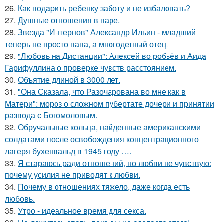
26.
Как подapить ребенку заботу и не избаловать?
27.
Душные отношения в паре.
28.
Звезда "Интернов" Александр Ильин - младший
теперь не просто папа, а многодетный отец.
29.
"Любовь на Дистанции": Алексей во робьёв и Аида
Гарифуллина о проверке чувств расстоянием.
30.
Объятие длиной в 3000 лет.
31.
"Она Сказала, что Разочарована во мне как в
Матери": мороз о сложном пубертате дочери и принятии
развода с Богомоловым.
32.
Обручальные кольца, найденные американскими
солдатами после освобождения концентрационного
лагеря бухенвальд в 1945 году ….
33.
Я стараюсь ради отношений, но любви не чувствую:
почему усилия не приводят к любви.
34.
Почему в отношениях тяжело, даже когда есть
любовь.
35.
Утро - идеальное время для секса.