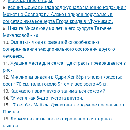
7.
Москва, 1950-е годы.
8.
Ксения Собчак и главред журнала "Мнение Редакции *
Может не Совпадать" Алеко надирян поругались в
соцсетях из-за концерта Егора крида в "Лужниках".
9.
Никите Михалкову 80 лет, а его супруге Татьяне
Михалковой - 79.
10.
Эмпаты - люди с развитой способностью
сопереживания эмоционального состояния другого
человека.
11.
Худшие места для секса: где страсть превращается в
риск.
12.
Миллионы видели в Одри Хепбёрн эталон красоты:
рост 170 см, талия около 51 см и вес всего 45 кг.
13.
Как часто парам нужно заниматься сексом?
14.
"У меня как будто пустота внутри.
15.
17 лет без Майкла Джексона: сердечное послание от
Принса.
16.
Лерчек на связь после откровенного интервью
вышла.