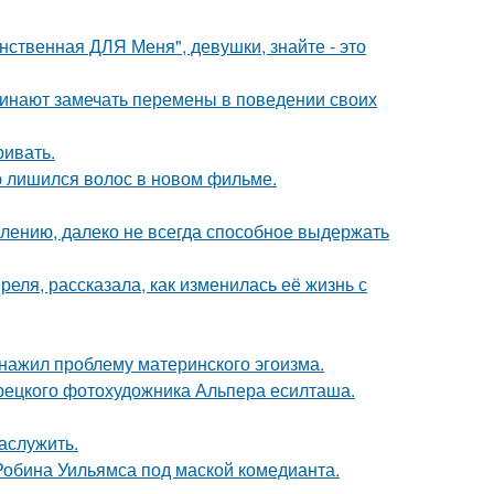
нственная ДЛЯ Меня", девушки, знайте - это
чинают замечать перемены в поведении своих
ривать.
ю лишился волос в новом фильме.
алению, далеко не всегда способное выдержать
еля, рассказала, как изменилась её жизнь с
бнажил проблему материнского эгоизма.
урецкого фотохудожника Альпера есилташа.
аслужить.
 Робина Уильямса под маской комедианта.