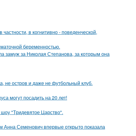
 частности, в когнитивно - поведенческой,
нематочной беременностью.
а замуж за Николая Степанова, за которым она
а, не остров и даже не футбольный клуб.
са могут посадить на 20 лет!
 шоу "Тридевятое Царство".
м Анна Семенович впервые открыто показала