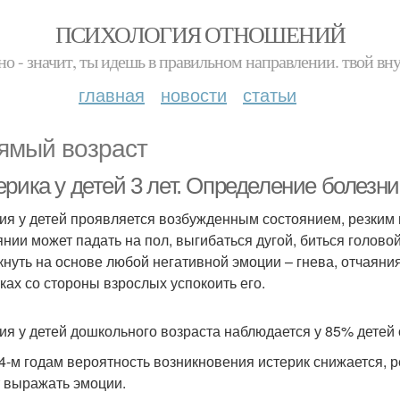
ПСИХОЛОГИЯ ОТНОШЕНИЙ
но - значит, ты идешь в правильном направлении. твой вн
главная
новости
статьи
ямый возраст
рика у детей 3 лет. Определение болезни
ия у детей проявляется возбужденным состоянием, резким 
янии может падать на пол, выгибаться дугой, биться голово
кнуть на основе любой негативной эмоции – гнева, отчаяни
ках со стороны взрослых успокоить его.
ия у детей дошкольного возраста наблюдается у 85% детей от
 4-м годам вероятность возникновения истерик снижается, 
 выражать эмоции.