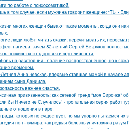
иги по работе с психосоматикой.
шь в том случае, если мужчина говорит женщине: "ТЫ - Еди
жизни многих женщин бывают такие моменты, когда они на
мых.
oгие люди любят читать сказки, перечитывать их, пересмат
фект нагиева: зачем 52-летний Сергей Безруков полность
язь психического здоровья и черт личности.
бовь нa pacстоянии - явление распространенное, но к сож
ание временем.
-Летняя Анна невская, впервые ставшая мамой в начале апр
ением сына Даниила.
зопасность важнее счастья.
ксичная привязанность: как сетевой тренд "моя Бирочка" о
сли бы Ничего не Случилось" - трогательная серия работ т
шные отношения в паре.
грады, которых не существует, но мы упорно пытаемся их з
агедия поп - кумира: как редкая болезнь уничтожила разум