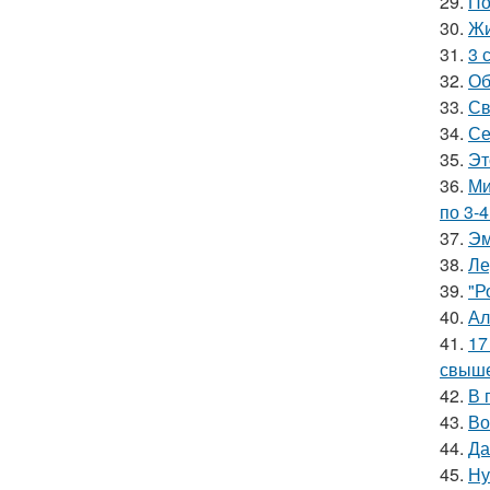
29.
По
30.
Жи
31.
3 
32.
Об
33.
Св
34.
Се
35.
Эт
36.
Ми
по 3-4
37.
Эм
38.
Ле
39.
"Р
40.
Ал
41.
17
свыше
42.
В 
43.
Во
44.
Да
45.
Ну