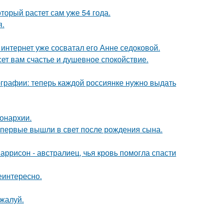
оторый растет сам уже 54 года.
я.
к интернет уже сосватал его Анне седоковой.
ет вам счастье и душевное спокойствие.
ографии: теперь каждой россиянке нужно выдать
онархии.
впервые вышли в свет после рождения сына.
аррисон - австралиец, чья кровь помогла спасти
еинтересно.
жалуй.