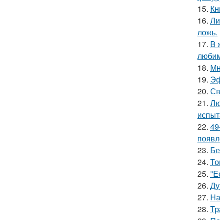
15.
Кн
16.
Ли
ложь.
17.
B 
люби
18.
Mн
19.
Эф
20.
Св
21.
Лю
испыт
22.
49
появл
23.
Бе
24.
То
25.
"Е
26.
Ду
27.
На
28.
Тр