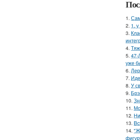
Пос
1.
Сам
2.
1. 
3.
Кла
интег
4.
Тяж
5.
47-
уже б
6.
Лер
7.
Иде
8.
У с
9.
Брэ
10.
Зн
11.
Мо
12.
Ни
13.
Bc
14.
"Ж
фигур