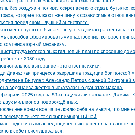
чему страстная любовь редко счастливой бывает?
знь без воздуха и полива: секрет вечного сада в бутылке, к
страха, которые толкают женщину в созависимые отношени
ъятия перед сном - лучший антистресс.
ято место пусто не бывает: не успел джиган развестись, ка
мь способов сформировать умонастроение, которое принес
о компенсаторный механизм.
нистр труда котяков выкатил новый план по спасению дем
 ребенка к 2030 году.
оциональное выгорание - это ответ психики.
ди Диана: как принцесса разрушила традиции британской м
одители на Выгуле": Александр Петров с женой Викторией 
ёна водонаева жёстко высказалась о фанатах макана.
 февраля 2025 года на 89-м году жизни скончался Джеймс Х
 двух миллионов новорождённых.
последнее время все чаще ловлю себя на мысли, что мне н
т почему в тибете так любят имбирный чай.
ман - одно из самых недооценённых существ на планете по
жно к себе прислушиваться.