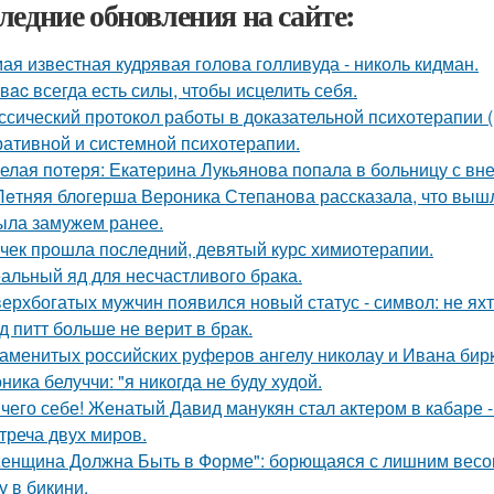
ледние обновления на сайте:
ая известная кудрявая голова голливуда - николь кидман.
у вac всегда есть силы, чтобы исцелить себя.
ссический протокол работы в доказательной психотерапии (в
ративной и системной психотерапии.
елая потеря: Екатерина Лукьянова попала в больницу с в
Лeтняя блoгерша Вероника Степанова рассказала, что вышл
ыла замужем ранее.
чек прошла последний, девятый курс химиотерапии.
альный яд для несчастливого брака.
верхбогатых мужчин появился новый статус - символ: не яхт
д питт больше не верит в брак.
аменитых российских руферов ангелу николау и Ивана бирку
ника белуччи: "я никогда не буду худой.
чего себе! Женатый Давид манукян стал актером в кабаре -
треча двух миров.
енщина Должна Быть в Форме": борющаяся с лишним весо
у в бикини.