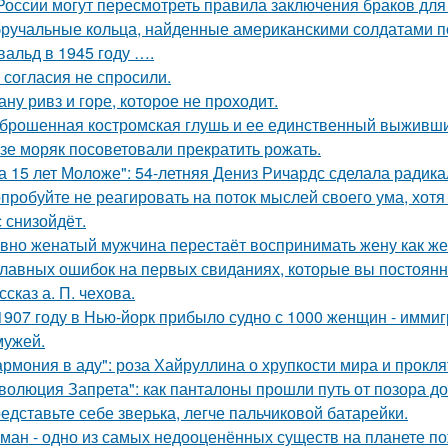
России могут пересмотреть правила заключения браков дл
ручальные кольца, найденные американскими солдатами п
вальд в 1945 году ….
 согласия не спросили.
ану ривз и горе, которое не проходит.
брошенная костромская глушь и ее единственный выживш
зе моряк посоветовали прекратить рожать.
а 15 лет Моложе": 54-летняя Дениз Ричардс сделала радик
пробуйте не реагировать на поток мыслей своего ума, хотя 
с снизойдёт.
вно женатый мужчина перестаёт воспринимать жену как ж
главных ошибок на первых свиданиях, которые вы постоян
ссказ а. П. чехова.
1907 году в Нью-йорк прибыло судно с 1000 женщин - иммиг
мужей.
армония в аду": роза Хайруллина о хрупкости мира и прокля
волюция Запрета": как панталоны прошли путь от позора д
едставьте себе зверька, легче пальчиковой батарейки.
ман - одно из самых недооценённых существ на планете по