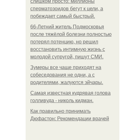
слишком просто: миллионы
сперматозоидов бегут к цели, а
побеждает самый быстрый.
66-Летний житель Подмосковья
после тяжёлой болезни полностью
потерял потенцию, но решил
восстановить интимную жизнь с
молодой супругой, пишут СМИ.
Зумеры все чаще приходят на
собеседования не одни, а с
родителями, жалуются эйчары.
Самая известная кудрявая голова
голливуда - николь кидман.
Как правильно принимать
Дюфастон: Рекомендации врачей