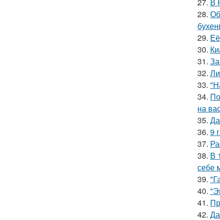
27.
В 
28.
Об
бухен
29.
Её
30.
Ки
31.
За
32.
Ли
33.
"Н
34.
По
на ва
35.
Да
36.
9 
37.
Ра
38.
В 
себе 
39.
"Г
40.
"Э
41.
Пр
42.
Да