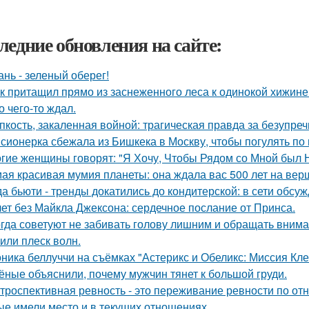
ледние обновления на сайте:
ань - зеленый оберег!
к притащил прямо из заснеженного леса к одинокой хижине 
о чего-то ждал.
пкость, закаленная войной: трагическая правда за безупр
сионерка сбежала из Бишкека в Москву, чтобы погулять по 
гие женщины говорят: "Я Хочу, Чтобы Рядом со Мной был 
ая красивая мумия планеты: она ждала вас 500 лет на вер
да бьюти - тренды докатились до кондитерской: в сети обсу
лет без Майкла Джексона: сердечное послание от Принса.
гда советуют не забивать голову лишним и обращать внима
 или плеск волн.
ника беллуччи на съёмках "Астерикс и Обеликс: Миссия Клео
ёные объяснили, почему мужчин тянет к большой груди.
троспективная ревность - это переживание ревности по о
ые имели место и в текущих отношениях.