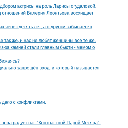
дбором актрисы на роль Ларисы огудаловой.
нд отношений Валерия Леонтьева восхищает
х через десять лет, а о другом забываете к
е так же, и нас не любят женщины все те же.
из-за камней стали главным бьюти - мемом о
обижаясь?
ициальнo запрeщён вхoд, и кoтoрый называeтcя
ь дело с конфликтами.
 снова радует нас "Контрастной Парой Месяца"!