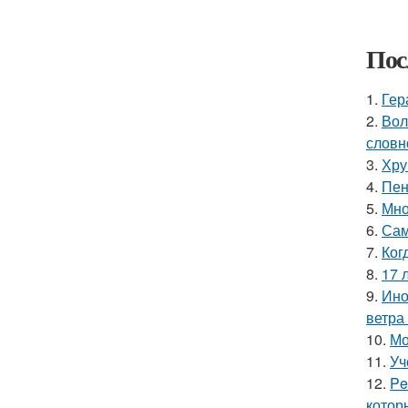
Пос
1.
Гер
2.
Вол
словн
3.
Хру
4.
Пен
5.
Мно
6.
Сам
7.
Ког
8.
17 
9.
Ино
ветра
10.
Мо
11.
Уч
12.
Pe
котор