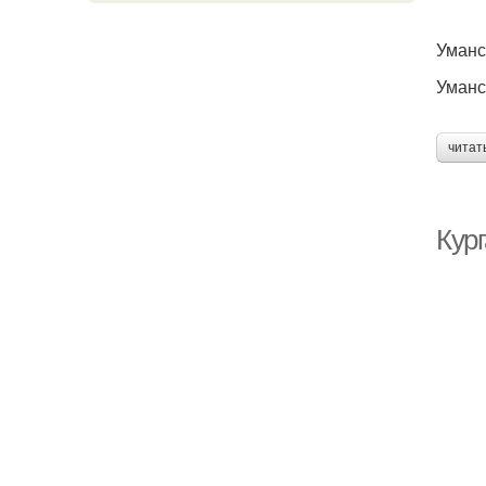
Уманс
Уманс
читат
Кур