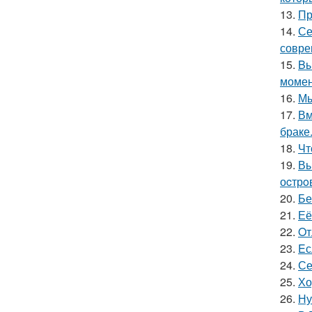
13.
Пр
14.
Се
совре
15.
Bы
момен
16.
Мы
17.
Вм
браке
18.
Чт
19.
Вы
оcтрo
20.
Бе
21.
Её
22.
Oт
23.
Eс
24.
Се
25.
Хо
26.
Ну