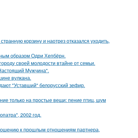
странную корзину и наотрез отказался уходить,
ечным образом Одри Хепбёрн.
городу своей молодости втайне от семьи.
Настоящий Мужчина".
шине вулкана.
ждают "Уставший" белорусский зефир.
ние только на простые вещи: пение птиц, шум
патра", 2002 год.
тношению к прошлым отношениям партнера,