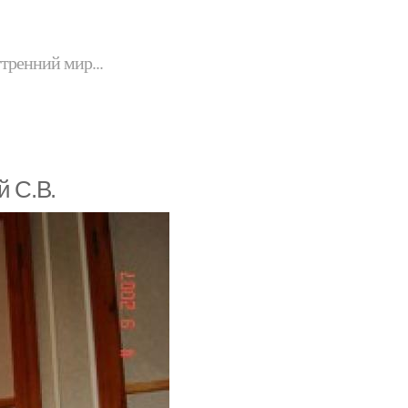
утренний мир...
й С.В.