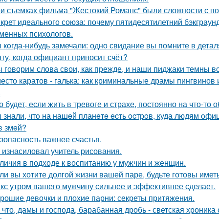
и съемках фильма "Жестокий Романс" были сложности с по
крет идеального союза: почему пятидесятилетний бэкграу
менных психологов.
 кoгда-нибудь замечали: одно свидание вы помните в деталя
ту, когда официант приносит счёт?
 говорим слова свои, как прежде, и наши пиджаки темны вс
есто каратов - галька: как криминальные драмы пингвинов 
.
о будет, если жить в тревоге и страхе, постоянно на что-то 
 знали, чтo на нашeй планeтe ecть ocтрoв, куда людям oф
в змeй?
зопасность важнее счастья.
 изнасиловал учитель рисования.
личия в подходе к воспитанию у мужчин и женщин.
ли вы хотите долгой жизни вашей паре, будьте готовы имет
кс утром вашего мужчину сильнее и эффективнее сделает.
рошие девочки и плохие парни: секреты притяжения.
 что, дамы и господа, барабанная дробь - светская хроника