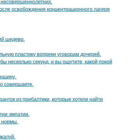
я несовершеннолетних.
осле освобождения концентрационного лагеря
ий шедевр.
альную пластику вопреки уговорам дочерей.
бы несколько секунд, и вы ощутите, какой покой
енщину.
но совершаете.
ранток из прибалтики, которые хотели найти
тии эмпатии.
о нормы.
жалуй.