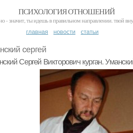
ПСИХОЛОГИЯ ОТНОШЕНИЙ
но - значит, ты идешь в правильном направлении. твой вн
главная
новости
статьи
нский сергей
нский Сергей Викторович курган. Умански