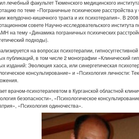
ил лечебный факультет Тюменского медицинского института 
ртацию по теме «Пограничные психические расстройства у
ии желудочно-кишечного тракта и их психотерапия». В 2008
ртационном совете Научно-исследовательского института п
МН на тему «Динамика пограничных психических расстройст
гетический подходы).
ализируется на вопросах психотерапии, гипносуггестивной
ых публикаций, в том числе 2 монографии «Клинический гип
ых изданий: Эволюция хаоса, или синергетическая психоте
логическое консультирование» и «Психология личности: Те
ожения.
ает врачом-психотерапевтом в Курганской областной клини
ология безопасности», «Психологическое консультировани
атрия», «Психология одиночества».