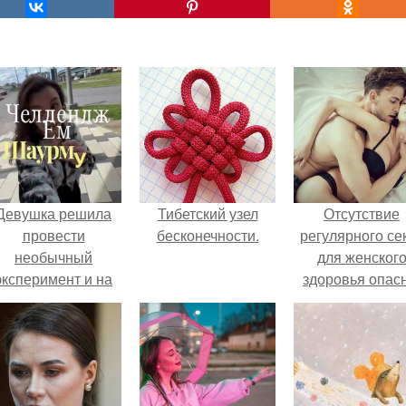
Девушка решила
Тибетский узел
Отсутствие
провести
бесконечности.
регулярного се
необычный
для женског
эксперимент и на
здоровья опасн
протяжении 30
дней питалась
одной шаурмой.