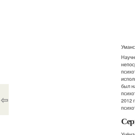
Уманс
Научн
непос
психо
испол
был н
психо
⇦
2012 
психо
Сер
Учёна