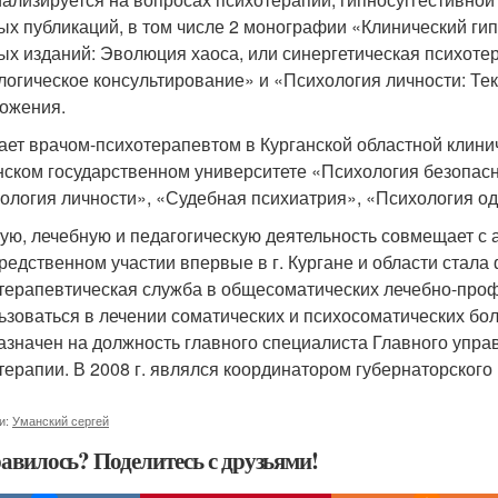
ых публикаций, в том числе 2 монографии «Клинический гип
ых изданий: Эволюция хаоса, или синергетическая психоте
логическое консультирование» и «Психология личности: Те
ожения.
ает врачом-психотерапевтом в Курганской областной клини
нском государственном университете «Психология безопасн
ология личности», «Судебная психиатрия», «Психология од
ую, лечебную и педагогическую деятельность совмещает с 
редственном участии впервые в г. Кургане и области стал
терапевтическая служба в общесоматических лечебно-про
ьзоваться в лечении соматических и психосоматических бол
азначен на должность главного специалиста Главного упра
терапии. В 2008 г. являлся координатором губернаторского
и:
Уманский сергей
авилось? Поделитесь с друзьями!