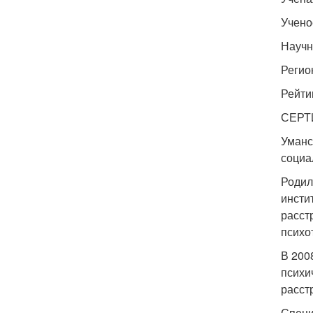
Учено
Научн
Регио
Рейти
СЕРТИ
Уманс
социа
Родил
инсти
расст
психо
В 200
психи
расст
Специ