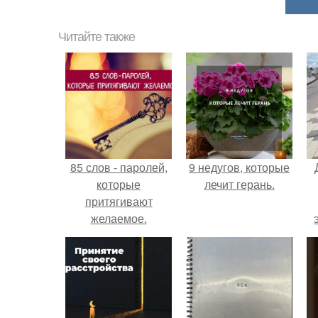
Читайте также
85 слов - паролей,
9 недугов, которые
которые
лечит герань.
притягивают
желаемое.