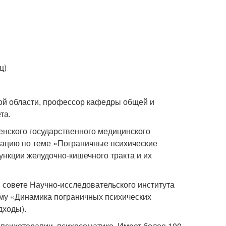
ц)
кой области, профессор кафедры общей и
та.
енского государственного медицинского
ртацию по теме «Пограничные психические
нкции желудочно-кишечного тракта и их
 совете Научно-исследовательского института
ему «Динамика пограничных психических
дходы).
 психотерапии, психосоматике. Имеет более 100