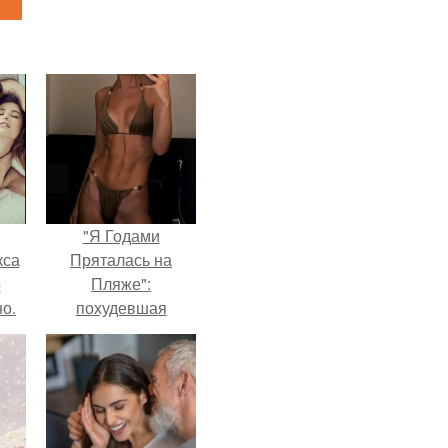
"Я Годами
кса
Пряталась на
о
Пляже":
о.
похудевшая
невестка Валерии
показала фигуру в
откровенном
купальнике.