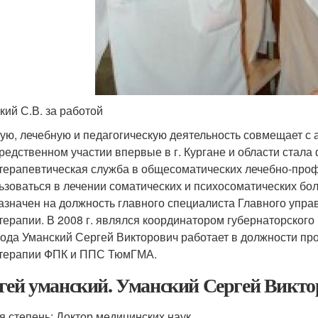
кий С.В. за работой
ую, лечебную и педагогическую деятельность совмещает с 
редственном участии впервые в г. Кургане и области стал
терапевтическая служба в общесоматических лечебно-про
ьзоваться в лечении соматических и психосоматических бол
азначен на должность главного специалиста Главного упра
терапии. В 2008 г. являлся координатором губернаторского
года Уманский Сергей Викторович работает в должности пр
терапии ФПК и ППС ТюмГМА.
гей уманский. Уманский Сергей Викто
я степень: Доктор медицинских наук