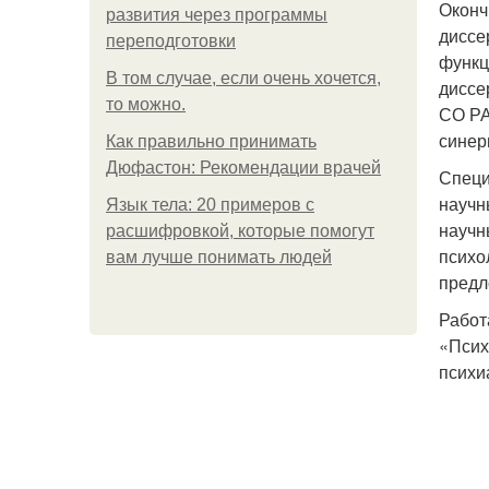
Оконч
развития через программы
диссе
переподготовки
функц
В том случае, если очень хочется,
диссе
то можно.
СО РА
синер
Как правильно принимать
Дюфастон: Рекомендации врачей
Специ
научн
Язык тела: 20 примеров с
научн
расшифровкой, которые помогут
психо
вам лучше понимать людей
предл
Работ
«Псих
психи