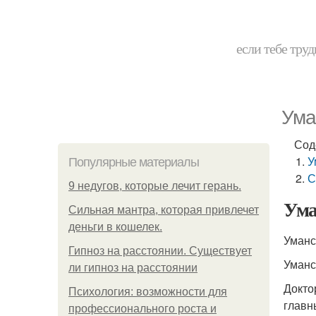
если тебе труд
Ума
Сод
У
Популярные материалы
С
9 недугов, которые лечит герань.
Ума
Сильная мантра, которая привлечет
деньги в кошелек.
Уманс
Гипноз на расстоянии. Существует
Уманс
ли гипноз на расстоянии
Докто
Психология: возможности для
главн
профессионального роста и