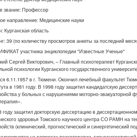
е звание: Профессор
ое направление: Медицинские науки
н: Курганская область
нг: 39 (по количеству просмотров анкеты за последний меся
ФИКАТ участника энциклопедии "Известные Ученые"
кий Сергей Викторович, – Главный психотерапевт Курганс
льной психологии Курганского государственного университе
ся 6.11.1957 в г. Тюмени. Окончил лечебный факультет Тюм
тута в 1981 году. В 1998 году защитил кандидатскую диссе
ройства у больных с нарушениями моторно-эвакуаторной фу
терапия».
8 году защитил докторскую диссертацию в диссертационном
ческого здоровья Томского научного центра СО РАМН на т
ройств (клинический, прогностический и синергетический по
ализируется на вопросах психотерапии, гипносуггестивной