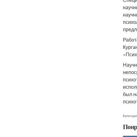
научн
научн
психо
предл
Работ
Курга
«Псих
Научн
непос
психо
испол
был н
психо
Категори
Понр