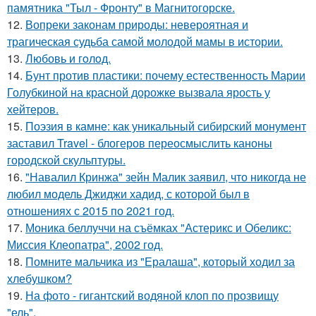
памятника "Тыл - Фронту" в Магнитогорске.
12.
Вопреки законам природы: невероятная и
трагическая судьба самой молодой мамы в истории.
13.
Любовь и гoлoд.
14.
Бунт против пластики: почему естественность Марии
Голубкиной на красной дорожке вызвала ярость у
хейтеров.
15.
Поэзия в камне: как уникальный сибирский монумент
заставил Travel - блогеров переосмыслить каноны
городской скульптуры.
16.
"Навалил Кринжа" зейн Малик заявил, что никогда не
любил модель Джиджи хадид, с которой был в
отношениях с 2015 по 2021 год.
17.
Моника беллуччи на съёмках "Астерикс и Обеликс:
Миссия Клеопатра", 2002 год.
18.
Помните мальчика из "Ералаша", который ходил за
хлебушком?
19.
На фото - гигантский водяной клоп по прозвищу
"ель".