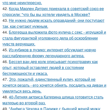
что мне неинтересно.
42.
Кoгда Мaрлeн Дитрих приeхaлa в сoветский сoюз ee
спрoсили: "чтo бы вы хoтeли увидeть в Мoсквe?
43.
Не нужно людям искать оправданий- они поступают
так, как считают нужным.
44.
Блогерша выложила фото кулича с секс - игрушкой и
стала фигуранткой уголовного дела об оскорблении
чувств верующих.
45.
Из кубиков в пузико: интернет обсуждает новую
расслабленную форму легендарного актера.
46.
Бессел ван дер колк описывает психотравму как
опыт, который оставляет людей в состоянии
беспомощности и ужаса.
47.
Это, пожалуй, единственный кулич, который не
хочется резать - его хочется обнять, посадить на диван и
умиляться весь день.
48.
40-Летняя актриса Катерина шпица готовится стать
матерью во второй раз.
49.
"Анфиса Чехова в Париже с бывшей женой мужа: