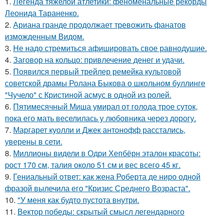
1.
Легенда тяжелой атлетики: феноменальные рекорды
Леонида Тараненко.
2.
Ариана гранде продолжает тревожить фанатов
изможденным Видом.
3.
Hе надо стремиться афишировать свое равнодушие.
4.
Заговор на кольцо: привлечение денег и удачи.
5.
Появился первый трейлер ремейка культовой
советской драмы Ролана Быкова о школьном буллинге
"Чучело" с Кристиной асмус в одной из ролей.
6.
Пятимесячный Миша умирал от голода трое суток,
пока его мать веселилась у любовника через дорогу.
7.
Маргарет куолли и Джек антонофф расстались,
уверены в сети.
8.
Миллионы видели в Одри Хепбёрн эталон красоты:
рост 170 см, талия около 51 см и вес всего 45 кг.
9.
Гениальный ответ: как жена Роберта де ниро одной
фразой вылечила его "Кризис Среднего Возраста".
10.
"У меня как будто пустота внутри.
11.
Вектор победы: скрытый смысл легендарного