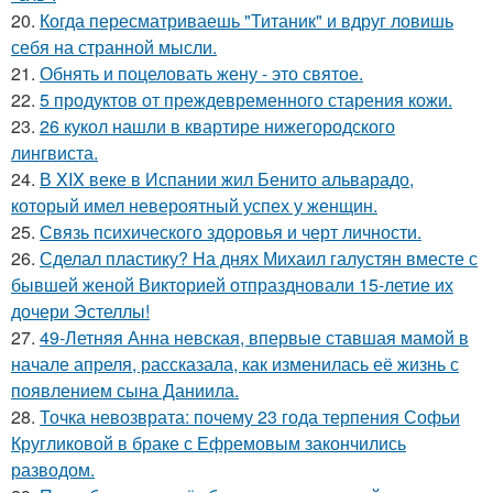
20.
Когда пересматриваешь "Титаник" и вдруг ловишь
себя на странной мысли.
21.
Обнять и поцеловать жену - это святое.
22.
5 продуктов от преждевременного старения кожи.
23.
26 кукол нашли в квартире нижегородского
лингвиста.
24.
В XIX веке в Испании жил Бенито альварадо,
который имел невероятный успех у женщин.
25.
Связь психического здоровья и черт личности.
26.
Сделал пластику? На днях Михаил галустян вместе с
бывшей женой Викторией отпраздновали 15-летие их
дочери Эстеллы!
27.
49-Летняя Анна невская, впервые ставшая мамой в
начале апреля, рассказала, как изменилась её жизнь с
появлением сына Даниила.
28.
Точка невозврата: почему 23 года терпения Софьи
Кругликовой в браке с Ефремовым закончились
разводом.