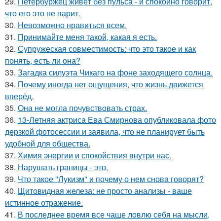
29.
Петербуржец живёт без пульса - и спокойно говорит,
что его это не парит.
30.
Heвозможно нравиться всем.
31.
Принимайте меня такой, какая я есть.
32.
Супружеская совместимость: что это такое и как
понять, есть ли она?
33.
Загадка силуэта Чикаго на фоне заходящего солнца.
34.
Почему иногда нет ощущения, что жизнь движется
вперёд.
35.
Она не могла почувствовать страх.
36.
13-Летняя актриса Ева Смирнова опубликовала фото
дерзкой фотосессии и заявила, что не планирует быть
удобной для общества.
37.
Химия энергии и спокойствия внутри нас.
38.
Нарушать границы - это.
39.
Что такое "Лукизм" и почему о нем снова говорят?
40.
Щитовидная железа: не просто анализы - ваше
истинное отражение.
41.
В последнее время все чаще ловлю себя на мысли,