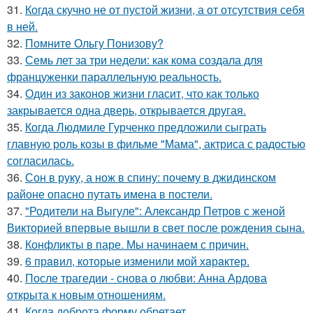
31.
Когда скучно не от пустой жизни, а от отсутствия себя
в ней.
32.
Помните Ольгу Понизову?
33.
Семь лет за три недели: как кома создала для
француженки параллельную реальность.
34.
Один из законов жизни гласит, что как только
закрывается одна дверь, открывается другая.
35.
Когда Людмиле Гурченко предложили сыграть
главную роль козы в фильме "Мама", актриса с радостью
согласилась.
36.
Сон в руку, а нож в спину: почему в джидинском
районе опасно путать имена в постели.
37.
"Родители на Выгуле": Александр Петров с женой
Викторией впервые вышли в свет после рождения сына.
38.
Конфликты в паре. Мы начинаем с причин.
39.
6 прaвил, которые изменили мой хaрaктер.
40.
После трагедии - снова о любви: Анна Ардова
открыта к новым отношениям.
41.
Когда доброта форму обретает.