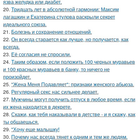
язва желудка или диабет.
20.
Тридцать лет в абсолютной гармонии: Максим
лагашкин и Екатерина стулова раскрыли секрет
идеального союза.
21.
Болезнь и сохранение отношений.
22.
Он всегда старается как лучше, но получается, как
всегда.
23.
Её согласия не спросили.
24.
Таким образом, если положить 100 черных муравьев
и 100 красных муравьев в банку, то ничего не
произойдет.
25.
"Жена Меня Подавляет": признаки женского абьюза.
26.
Регулярный секс нас сильнее делает.
27.
Мужчины могут получить отпуск в любое время, если
их жена находится в декрете.
28.
Скажи, как тебя наказывали в детстве - и я скажу, как
ты общаешься.
29.
"Хочу еще малышку!
30.
Почему нас всегда тянет к одним и тем же людям.