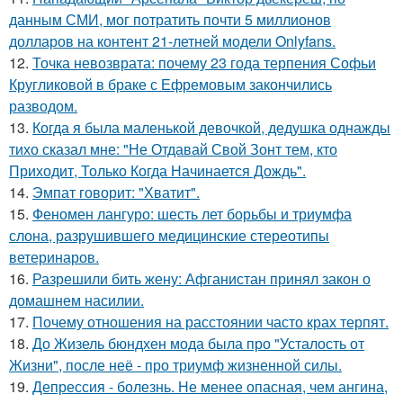
данным СМИ, мог потратить почти 5 миллионов
долларов на контент 21-летней модели Onlyfans.
12.
Точка невозврата: почему 23 года терпения Софьи
Кругликовой в браке с Ефремовым закончились
разводом.
13.
Когда я была маленькой девочкой, дедушка однажды
тихо сказал мне: "Не Отдавай Свой Зонт тем, кто
Приходит, Только Когда Начинается Дождь".
14.
Эмпат говорит: "Хватит".
15.
Феномен лангуро: шесть лет борьбы и триумфа
слона, разрушившего медицинские стереотипы
ветеринаров.
16.
Разрешили бить жену: Афганистан принял закон о
домашнем насилии.
17.
Почему отношения на расстоянии часто крах терпят.
18.
До Жизель бюндхен мода была про "Усталость от
Жизни", после неё - про триумф жизненной силы.
19.
Депрессия - болезнь. Не менее опасная, чем ангина,