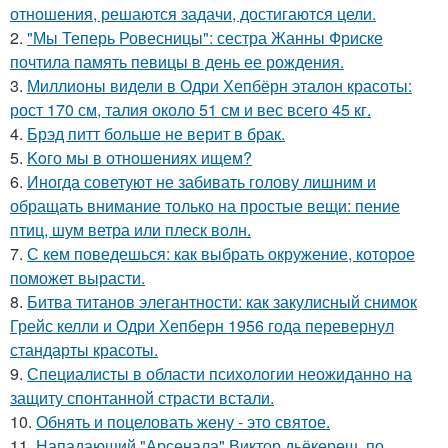
отношения, решаются задачи, достигаются цели.
2.
"Мы Теперь Ровесницы": сестра Жанны Фриске
почтила память певицы в день ее рождения.
3.
Миллионы видели в Одри Хепбёрн эталон красоты:
рост 170 см, талия около 51 см и вес всего 45 кг.
4.
Брэд питт больше не верит в брак.
5.
Koго мы в отношениях ищем?
6.
Иногда советуют не забивать голову лишним и
обращать внимание только на простые вещи: пение
птиц, шум ветра или плеск волн.
7.
С кем поведешься: как выбрать окружение, которое
поможет вырасти.
8.
Битва титанов элегантности: как закулисный снимок
Грейс келли и Одри Хепберн 1956 года перевернул
стандарты красоты.
9.
Специалисты в области психологии неожиданно на
защиту спонтанной страсти встали.
10.
Обнять и поцеловать жену - это святое.
11.
Нападающий "Арсенала" Виктор дьёкереш, по