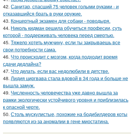
42.
Санитар, спасший 75 человек голыми руками - и
отказавшийся брать в руки оружие.
43.
Концертный экзамен для собаки - поводыря.
44.
Николь кидман решила обучиться професии, суть
которой - поддерживать человека перед смертью.
45.
Тяжело хотеть мужчину, если ты закрываешь все
свои потребности сама.
46.
Что происходит с мозгом, когда подходит время
сдачи дедлайна?
47.
Что делать, если вас недолюбили в детстве.
48.
Лидия циргвава стала вдовой в 34 года и больше не
вышла замуж.
49.
Численность человечества уже давно вышла за
рамки экологически устойчивого уровня и приблизилась
к опасной черте.
50.
Столь мускулистые, похожие на бодибилдеров коты
появляются из-за аномалии в гене миостатина.