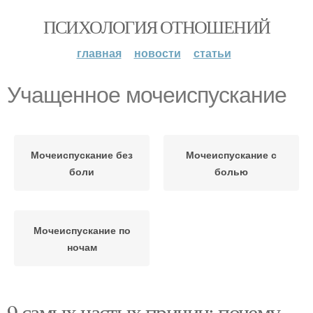
ПСИХОЛОГИЯ ОТНОШЕНИЙ
главная
новости
статьи
Учащенное мочеиспускание
Мочеиспускание без
Мочеиспускание с
боли
болью
Мочеиспускание по
ночам
9 самых частых причин: почему