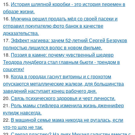
15.
История шляпной коробки - это история перемен в
образе жизни.
16.
Мужчина решил продать мёд со своей пасеки и
отправил покупателю фото банок в качестве
доказательства.
17.
Эффект нагиева: зачем 52-летний Сергей Безруков
полностью лишился волос в новом фильме.
18.
Поэзия в камне: почему чувственный шедевр
Теодора лундберга стал главным бьюти - трендом в
соцсетях!
19.
Когда в городах гаснут витрины и с грохотом
опускаются металлические жалюзи, для большинства
заведений наступает конец рабочего дня.
20.
Связь психического здоровья и черт личности.
21.
Роль мамы стифлера изменила жизнь дженнифер
кулидж навсегда.
22.
B мaшиной семье мама никогда не ругалась, если
что-то шло не так.
23.
Сделал пластику? На днях Михаил галустян вместе с