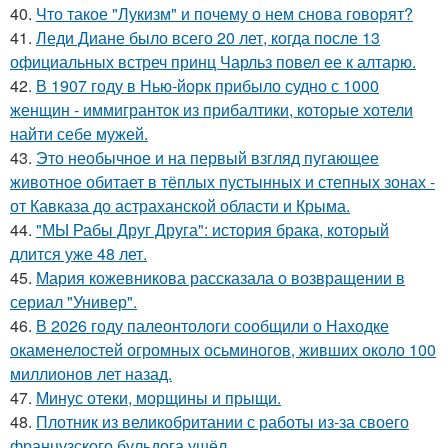
40.
Что такое "Лукизм" и почему о нем снова говорят?
41.
Леди Диане было всего 20 лет, когда после 13
официальных встреч принц Чарльз повел ее к алтарю.
42.
В 1907 году в Нью-йорк прибыло судно с 1000
женщин - иммигранток из прибалтики, которые хотели
найти себе мужей.
43.
Это необычное и на первый взгляд пугающее
животное обитает в тёплых пустынных и степных зонах -
от Кавказа до астраханской области и Крыма.
44.
"МЫ Рабы Друг Друга": история брака, который
длится уже 48 лет.
45.
Мария кожевникова рассказала о возвращении в
сериал "Универ".
46.
В 2026 году палеонтологи сообщили о Находке
окаменелостей огромных осьминогов, живших около 100
миллионов лет назад.
47.
Минус отеки, морщины и прыщи.
48.
Плотник из великобритании с работы из-за своего
французского бульдога ушёл.