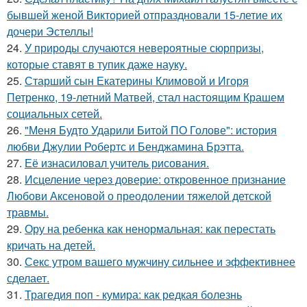
бывшей женой Викторией отпраздновали 15-летие их
дочери Эстеллы!
24.
У природы случаются невероятные сюрпризы,
которые ставят в тупик даже науку.
25.
Старший сын Екатерины Климовой и Игоря
Петренко, 19-летний Матвей, стал настоящим Крашем
социальных сетей.
26.
"Меня Будто Ударили Битой ПО Голове": история
любви Джулии Робертс и Бенджамина Брэтта.
27.
Её изнасиловал учитель рисования.
28.
Исцеление через доверие: откровенное признание
Любови Аксеновой о преодолении тяжелой детской
травмы.
29.
Ору на ребенка как ненормальная: как перестать
кричать на детей.
30.
Секс утром вашего мужчину сильнее и эффективнее
сделает.
31.
Трагедия поп - кумира: как редкая болезнь