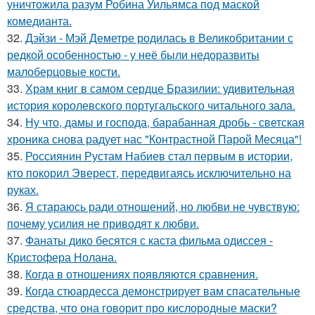
уничтожила разум Робина Уильямса под маской
комедианта.
32.
Дэйзи - Мэй Деметре родилась в Великобритании с
редкой особенностью - у неё были недоразвиты
малоберцовые кости.
33.
Храм книг в самом сердце Бразилии: удивительная
история королевского португальского читального зала.
34.
Ну что, дамы и господа, барабанная дробь - светская
хроника снова радует нас "Контрастной Парой Месяца"!
35.
Россиянин Рустам Набиев стал первым в истории,
кто покорил Эверест, передвигаясь исключительно на
руках.
36.
Я стараюсь ради отношений, но любви не чувствую:
почему усилия не приводят к любви.
37.
Фанаты дико бесятся с каста фильма одиссея -
Кристофера Нолана.
38.
Когда в отношениях появляются сравнения.
39.
Когда стюардесса демонстрирует вам спасательные
средства, что она говорит про кислородные маски?