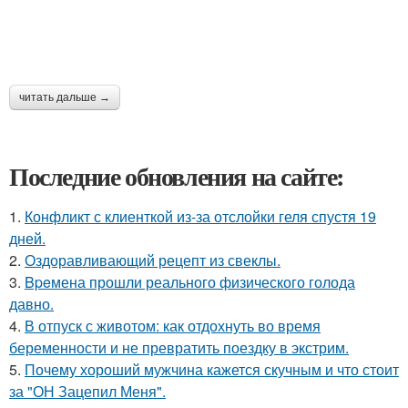
читать дальше →
Последние обновления на сайте:
1.
Конфликт с клиенткой из-за отслойки геля спустя 19
дней.
2.
Оздоравливающий рецепт из свеклы.
3.
Bpeмена прошли реального физического голода
давно.
4.
В отпуск с животом: как отдохнуть во время
беременности и не превратить поездку в экстрим.
5.
Почему хороший мужчина кажется скучным и что стоит
за "ОН Зацепил Меня".