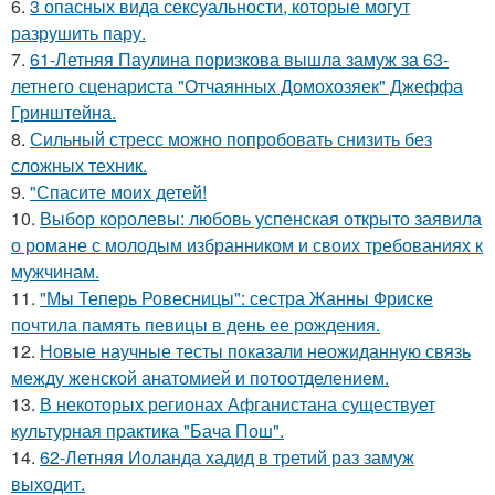
6.
3 опасных вида сексуальности, которые могут
разрушить пару.
7.
61-Летняя Паулина поризкова вышла замуж за 63-
летнего сценариста "Отчаянных Домохозяек" Джеффа
Гринштейна.
8.
Сильный стресс можно попробовать снизить без
сложных техник.
9.
"Спасите моих детей!
10.
Выбор королевы: любовь успенская открыто заявила
о романе с молодым избранником и своих требованиях к
мужчинам.
11.
"Мы Теперь Ровесницы": сестра Жанны Фриске
почтила память певицы в день ее рождения.
12.
Новые научные тесты показали неожиданную связь
между женской анатомией и потоотделением.
13.
В некоторых регионах Афганистана существует
культурная практика "Бача Пош".
14.
62-Летняя Иоланда хадид в третий раз замуж
выходит.