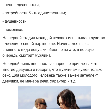
- неопределенности;
- потребности быть единственным;
- душевности;
- помолвки.
На первой стадии молодой человек испытывает чувство
влечения к своей партнерше. Начинается все с
внешнего вида девушки. Именно на это, в первую
очередь, смотрит мужчина.
Но одной лишь внешностью парня не привлечь, хоть
многие девушки и говорят, что мужчинам нужен только
секс. Для молодого человека также важен интеллект
девушки, ее манера речи, характер и т.д.