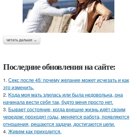
читать дальше →
Последние обновления на сайте:
1.
Секс после 45: почему желание может исчезать и как
это изменить.
2.
Koда моя мать злилась или была недовольна, она
начинала вести себя так, будто меня просто нет.
3.
Бывaeт coстояние, когда внешне жизнь идёт своим
чередом: проходят годы, меняется работа, появляются
отношения, решаются задачи, достигаются цели.
4.
Живeм как приходится.