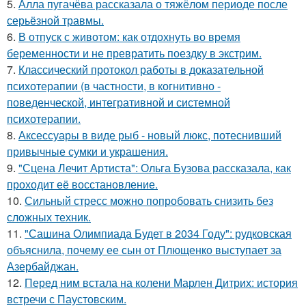
5.
Алла пугачёва рассказала о тяжёлом периоде после
серьёзной травмы.
6.
В отпуск с животом: как отдохнуть во время
беременности и не превратить поездку в экстрим.
7.
Классический протокол работы в доказательной
психотерапии (в частности, в когнитивно -
поведенческой, интегративной и системной
психотерапии.
8.
Аксессуары в виде рыб - новый люкс, потеснивший
привычные сумки и украшения.
9.
"Сцена Лечит Артиста": Ольга Бузова рассказала, как
проходит её восстановление.
10.
Сильный стресс можно попробовать снизить без
сложных техник.
11.
"Сашина Олимпиада Будет в 2034 Году": рудковская
объяснила, почему ее сын от Плющенко выступает за
Азербайджан.
12.
Перед ним встала на колени Марлен Дитрих: история
встречи с Паустовским.