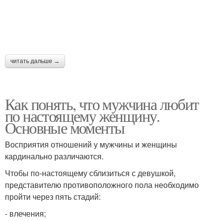
читать дальше →
Как понять, что мужчина любит
по настоящему женщину.
Основные моменты
Восприятия отношений у мужчины и женщины
кардинально различаются.
Чтобы по-настоящему сблизиться с девушкой,
представителю противоположного пола необходимо
пройти через пять стадий:
- влечения;