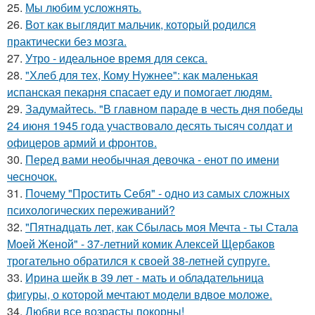
25.
Мы любим усложнять.
26.
Вот как выглядит мальчик, который родился
практически без мозга.
27.
Утро - идеальное время для секса.
28.
"Хлеб для тех, Кому Нужнее": как маленькая
испанская пекарня спасает еду и помогает людям.
29.
Задумайтесь. "В главном параде в честь дня победы
24 июня 1945 года участвовало десять тысяч солдат и
офицеров армий и фронтов.
30.
Перед вами необычная девочка - енот по имени
чесночок.
31.
Почему "Простить Себя" - одно из самых сложных
психологических переживаний?
32.
"Пятнадцать лет, как Сбылась моя Мечта - ты Стала
Моей Женой" - 37-летний комик Алексей Щербаков
трогательно обратился к своей 38-летней супруге.
33.
Ирина шейк в 39 лет - мать и обладательница
фигуры, о которой мечтают модели вдвое моложе.
34.
Любви все возрасты покорны!