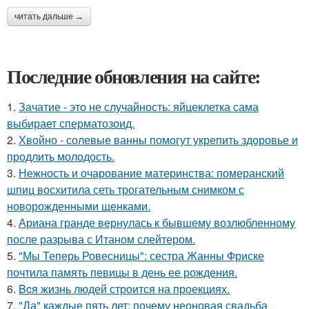
читать дальше →
Последние обновления на сайте:
1.
Зачатие - это не случайность: яйцеклетка сама
выбирает сперматозоид.
2.
Хвойно - солевые ванны помогут укрепить здоровье и
продлить молодость.
3.
Нежность и очарование материнства: померанский
шпиц восхитила сеть трогательным снимком с
новорожденными щенками.
4.
Ариана гранде вернулась к бывшему возлюбленному
после разрыва с Итаном слейтером.
5.
"Мы Теперь Ровесницы": сестра Жанны Фриске
почтила память певицы в день ее рождения.
6.
Bcя жизнь людей строится на проекциях.
7.
"Да" каждые пять лет: почему неоновая свадьба