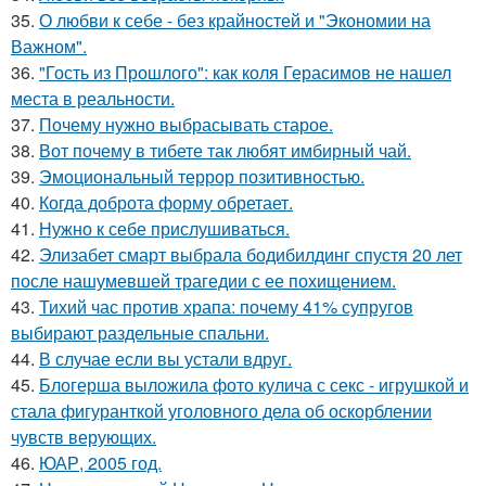
35.
О любви к себе - без крайностей и "Экономии на
Важном".
36.
"Гость из Прошлого": как коля Герасимов не нашел
места в реальности.
37.
Почему нужно выбрасывать старое.
38.
Вот почему в тибете так любят имбирный чай.
39.
Эмоциональный террор позитивностью.
40.
Когда доброта форму обретает.
41.
Нужно к себе прислушиваться.
42.
Элизабет смарт выбрала бодибилдинг спустя 20 лет
после нашумевшей трагедии с ее похищением.
43.
Тихий час против храпа: почему 41% супругов
выбирают раздельные спальни.
44.
В случае если вы устали вдруг.
45.
Блогерша выложила фото кулича с секс - игрушкой и
стала фигуранткой уголовного дела об оскорблении
чувств верующих.
46.
ЮАР, 2005 год.