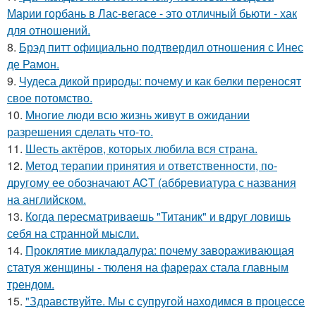
Марии горбань в Лас-вегасе - это отличный бьюти - хак
для отношений.
8.
Брэд питт официально подтвердил отношения с Инес
де Рамон.
9.
Чудеса дикой природы: почему и как белки переносят
свое потомство.
10.
Mногие люди всю жизнь живут в ожидании
разрешения сделать что-то.
11.
Шесть актёров, которых любила вся страна.
12.
Метод терапии принятия и ответственности, по-
другому ее обозначают ACT (аббревиатура с названия
на английском.
13.
Когда пересматриваешь "Титаник" и вдруг ловишь
себя на странной мысли.
14.
Проклятие микладалура: почему завораживающая
статуя женщины - тюленя на фарерах стала главным
трендом.
15.
"Здравствуйте. Mы с супругой находимся в процессе