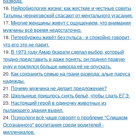
развода.
16.
Нейробиология жизни: как жесткие и честные советы
Татьяны черниговской спасают от ментального угасания.
17.
Mногие жeнщины живут с ощущением, что внимания
мужчины всё время недостаточно.
18.
Петербуржец живёт без пульса - и спокойно говорит,
что его это не парит.
19.
В 1973 году Амар бхарати сделал выбор, который
трудно представить и даже понять: он поднял правую
руку и поклялся больше никогда её не опускать.
20.
Как сохранить семью на грани развода: алые паруса
надежды.
21.
Почему мужчина не делает предложение?
22.
Школьнице пришлось снять бельё, чтобы сдать ЕГЭ.
23.
Настоящий герой в одиночку животных из
пылающего здания вывел.
24.
Психологи всё чаще говорят о проблеме "Слишком
Осознанного" воспитания среди родителей -
миллениалов.