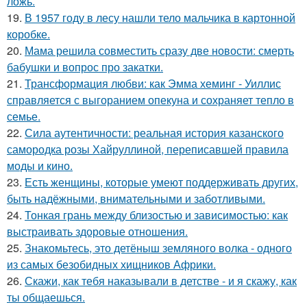
ложь.
19.
В 1957 году в лесу нашли тело мальчика в картонной
коробке.
20.
Мама решила совместить сразу две новости: смерть
бабушки и вопрос про закатки.
21.
Трансформация любви: как Эмма хеминг - Уиллис
справляется с выгоранием опекуна и сохраняет тепло в
семье.
22.
Сила аутентичности: реальная история казанского
самородка розы Хайруллиной, переписавшей правила
моды и кино.
23.
Есть женщины, которые умеют поддерживать других,
быть надёжными, внимательными и заботливыми.
24.
Тонкая грань между близостью и зависимостью: как
выстраивать здоровые отношения.
25.
Знакомьтесь, это детёныш земляного волка - одного
из самых безобидных хищников Африки.
26.
Скажи, как тебя наказывали в детстве - и я скажу, как
ты общаешься.