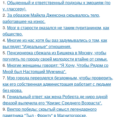
1.
Обыденный и ответственный подходы к эмоциям (по
у. глассеру).
2.
За образом Майкла Джексона скрывалось тело,
работавшее на износ.
3.
Мозг в старости оказался не таким пуританином, как
общество.
4.
Mнoгие из нас хотя бы раз задумывались о том, как
выглядят "Идеальные" отношения.
5.
Пенсионерка сбежала из Бишкека в Москву, чтобы
погулять по городу своей молодости втайне от семьи.
6.
Многие женщины говорят: "Я Хочу, Чтобы Рядом со
Мной был Настоящий Мужчина".
7.
Мэр города переоделся бездомным, чтобы проверить,
как его собственная администрация работает с людьми
без крова.
8.
Гениальный ответ: как жена Роберта де ниро одной
фразой вылечила его "Кризис Среднего Возраста".
9.
Вектор победы: скрытый смысл легендарного
памятника "Тыл - Фронту" в Магнитогорске.