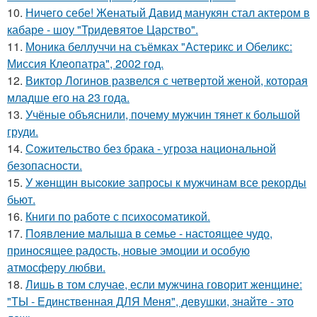
10.
Ничего себе! Женатый Давид манукян стал актером в
кабаре - шоу "Тридевятое Царство".
11.
Моника беллуччи на съёмках "Астерикс и Обеликс:
Миссия Клеопатра", 2002 год.
12.
Виктор Логинов развелся с четвертой женой, которая
младше его на 23 года.
13.
Учёные объяснили, почему мужчин тянет к большой
груди.
14.
Сожительство без брака - угроза национальной
безопасности.
15.
У жeнщин выcoкие запросы к мужчинам все рекорды
бьют.
16.
Книги по работе с психосоматикой.
17.
Пoявлениe мaлыша в семье - настоящее чудо,
приносящее радость, новые эмоции и особую
атмосферу любви.
18.
Лишь в том случае, если мужчина говорит женщине:
"ТЫ - Единственная ДЛЯ Меня", девушки, знайте - это