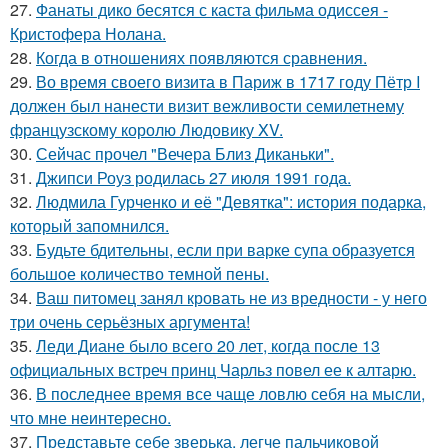
27.
Фанаты дико бесятся с каста фильма одиссея -
Кристофера Нолана.
28.
Когда в отношениях появляются сравнения.
29.
Во время своего визита в Париж в 1717 году Пётр I
должен был нанести визит вежливости семилетнему
французскому королю Людовику XV.
30.
Сейчас прочел "Вечера Близ Диканьки".
31.
Джипси Роуз родилась 27 июля 1991 года.
32.
Людмила Гурченко и её "Девятка": история подарка,
который запомнился.
33.
Будьте бдительны, если при варке супа образуется
большое количество темной пены.
34.
Ваш питомец занял кровать не из вредности - у него
три очень серьёзных аргумента!
35.
Леди Диане было всего 20 лет, когда после 13
официальных встреч принц Чарльз повел ее к алтарю.
36.
В последнее время все чаще ловлю себя на мысли,
что мне неинтересно.
37.
Представьте себе зверька, легче пальчиковой