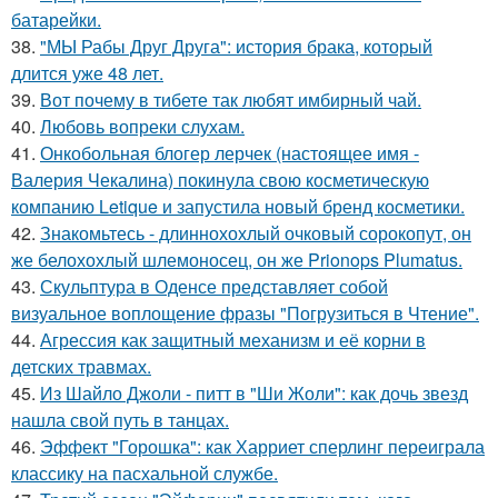
батарейки.
38.
"МЫ Рабы Друг Друга": история брака, который
длится уже 48 лет.
39.
Вот почему в тибете так любят имбирный чай.
40.
Любовь вопреки слухам.
41.
Онкобольная блогер лерчек (настоящее имя -
Валерия Чекалина) покинула свою косметическую
компанию Letique и запустила новый бренд косметики.
42.
Знакомьтесь - длиннохохлый очковый сорокопут, он
же белохохлый шлемоносец, он же Prionops Plumatus.
43.
Скульптура в Оденсе представляет собой
визуальное воплощение фразы "Погрузиться в Чтение".
44.
Агрессия как защитный механизм и её корни в
детских травмах.
45.
Из Шайло Джоли - питт в "Ши Жоли": как дочь звезд
нашла свой путь в танцах.
46.
Эффект "Горошка": как Харриет сперлинг переиграла
классику на пасхальной службе.