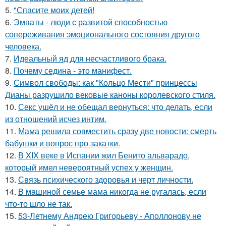
5.
"Спасите моих детей!
6.
Эмпаты - люди с развитой способностью
сопереживания эмоционального состояния другого
человека.
7.
Идеальный яд для несчастливого брака.
8.
Почему седина - это манифест.
9.
Символ свободы: как "Кольцо Мести" принцессы
Дианы разрушило вековые каноны королевского стиля.
10.
Секс ушёл и не обещал вернуться: что делать, если
из отношений исчез интим.
11.
Мама решила совместить сразу две новости: смерть
бабушки и вопрос про закатки.
12.
В XIX веке в Испании жил Бенито альварадо,
который имел невероятный успех у женщин.
13.
Связь психического здоровья и черт личности.
14.
B мaшиной семье мама никогда не ругалась, если
что-то шло не так.
15.
53-Летнему Андрею Григорьеву - Аполлонову не