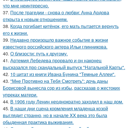
что мне неинтересно.
37.
После трагедии - снова о любви: Анна Ардова
открыта к новым отношениям.
38.
Когда погибает китёнок, его мать пытается вернуть
его к жизни.
39.
Недавно произошло важное событие в жизни
известного российского актера Ильи глинникова.
40.
О близости: путь к другому.
41.
Артемия Лебедева прорвало и он наконец
высказался про скандальный выпуск "Натальной Карты".
42.
10 цитат из книги Ивана Бунина "Темные Аллеи".
43.
"Мне Противно на Тебя Смотреть": дочь даны
Борисовой вынесла сор из избы, рассказав о жестоких
упреках матери.
44.
В 1906 году Ленин неоднократно заходил в наш дом.
45.
В наши дни сцена кормления младенца козой
выглядит странно, но в начале XX века это была
обыденная практика выживания.