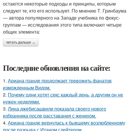
остаются некоторые подходы и принципы, которым
следуют те, кто его использует. По мнению Т. Гринбаума
— автора популярного на Западе учебника по фокус-
группам — исследования этого типа включают четыре
общих элемента:
читать дальше →
Последние обновления на сайте:
1.
Ариана гранде продолжает тревожить фанатов
изможденным Видом.
2.
Почему одни хотят секс каждый день, а другим он не
нужен неделями.
3.
Лина джебисашвили показала своего нового
избранника после расставания с женихом.
4.
Ариана гранде вернулась к бывшему возлюбленному
после разрыва с Итаном слейтером.