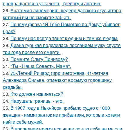
превращается в усталость, тревогу и апатию.
26.
Анатомия лицемерия: шедевр датского скульптора,
который вы не сможете забыть.
27.
Почему фраза "Я Тебе Помогаю по Дому" убивает
брак?
28.
Почему нас всегда тянет к одним и тем же людям.
29.
Диана гурцкая поделилась посланием мужу спустя
три года после его смерти.
30.
Помните Ольгу Понизову?
31.
"Ты - Наша Совесть, Мама".
32.
75-Летний Ричард гирр и его жена, 41-летняя
Алехандра Сильва, отмечают восьмую годовщину
свадьбы.
33.
Кто должен извиняться?
34.
Нарушать границы - это.
35.
В 1907 году в Нью-йорк прибыло судно с 1000
женщин - иммигранток из прибалтики, которые хотели
найти себе мужей.
36.
В последнее время все чаще ловлю себя на мысли,