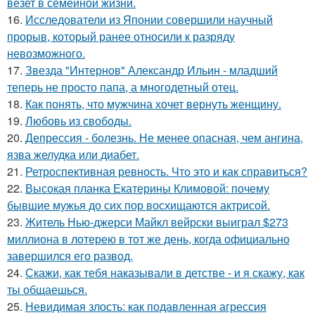
везет в семейной жизни.
16.
Исследователи из Японии совершили научный
прорыв, который ранее относили к разряду
невозможного.
17.
Звезда "Интернов" Александр Ильин - младший
теперь не просто папа, а многодетный отец.
18.
Как понять, что мужчина хочет вернуть женщину.
19.
Любовь из свободы.
20.
Депрессия - болезнь. Не менее опасная, чем ангина,
язва желудка или диабет.
21.
Ретроспективная ревность. Что это и как справиться?
22.
Высокая планка Екатерины Климовой: почему
бывшие мужья до сих пор восхищаются актрисой.
23.
Житель Нью-джерси Майкл вейрски выиграл $273
миллиона в лотерею в тот же день, когда официально
завершился его развод.
24.
Скажи, как тебя наказывали в детстве - и я скажу, как
ты общаешься.
25.
Невидимая злость: как подавленная агрессия