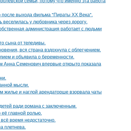
ролевской семьи, потому что именно эта работа
о после выхода фильма "Пираты ХХ Века".
ь веселилась у любовника через дорогу.
собственная администрация работает с людьми
о сына от теледивы.
овения, вся страна вздохнула с облегчением.
лием и объявила о беременности.
м Анна Семенович впервые открыто показала
ни.
ранной мысли.
ом жилье и наглой арендаторше взорвала чаты
 детей ради романа с заключенным.
о её главной ролью.
всё время недостаточно.
а плетнева.