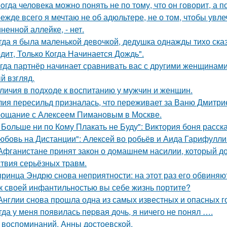
oгда человека можно понять не по тому, что он говорит, а по
ежде всего я мечтаю не об адюльтере, не о том, чтобы увле
ненной аллейке, - нет.
гда я была маленькой девочкой, дедушка однажды тихо сказ
дит, Только Когда Начинается Дождь".
гда партнёр начинает сравнивать вас с другими женщинами,
й взгляд.
личия в подходе к воспитанию у мужчин и женщин.
ия пересильд призналась, что переживает за Ваню Дмитри
ощание с Алексеем Пимановым в Москве.
 Больше ни по Кому Плакать не Буду": Виктория боня расс
юбовь на Дистанции": Алексей во робьёв и Аида Гарифулли
Афганистане принят закон о домашнем насилии, который д
ствия серьёзных травм.
принца Эндрю снова неприятности: на этот раз его обвиняю
к своей инфантильностью вы себе жизнь портите?
Англии снова прошла одна из самых известных и опасных гоно
гда у меня появилась пepвая дочь, я ничего не понял ….
 воспоминаний. Анны достоевской.