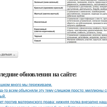
ь дальше →
ледние обновления на сайте:
шком много мы пеpеживаем.
да-то всем объясняли эту тему слишком просто: миллионы с
ый.
ет против материнского права: нижняя полка внезапно наш