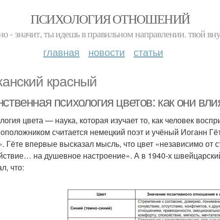
ПСИХОЛОГИЯ ОТНОШЕНИЙ
но - значит, ты идешь в правильном направлении. твой вн
главная
новости
статьи
канский красный
нственная психология цветов: как они вл
логия цвета — наука, которая изучает то, как человек воспр
оположником считается немецкий поэт и учёный Иоганн Гёт
». Гёте впервые высказал мысль, что цвет «независимо от
йствие… на душевное настроение». А в 1940-х швейцарск
л, что: