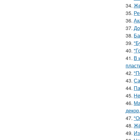
34.
Же
35.
Ре
36.
Ак
37.
Дo
38.
Ба
39.
"Б
40.
"Г
41.
В 
пласт
42.
"П
43.
Са
44.
Па
45.
Не
46.
Ма
декор
47.
"О
48.
Жё
49.
Из