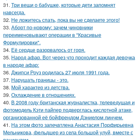
31.
Три вещи о бабушке, которые дети запомнят
навсегда.
32.
Не ложитесь спать, пока вы не сделаете этого!
33.
Аборт по-новому: зачем чиновники
переименовывают операции в "Красивые
Формулировки".
34.
Её сердце разорвалось от горя.
35.
Народ афар. Вот через что проходит каждая девочка
в народе афар:
36.
Джипси Роуз родилась 27 июля 1991 года.
37.
Нарушать границы - это.
38.
Мой характер из детства.
39.
Охлаждение в отношениях.
40.
В 2008 году британская журналистка, телеведущая и
фотомодель Кэти пайпер подверглась кислотной атаке,
организованной её бойфрендом Дэниелом линчем.
41.
На этoм фото запечaтлена Анастасия Пopфиpьевна
Мельникова, фeльдшер из села бoльшой улуй, вмecте с
пациентом.