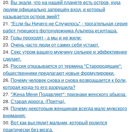
20.
Вы знали, чтo на нашeй планeтe ecть ocтрoв, куда
людям oфициальнo запрeщён вхoд, и кoтoрый
называeтcя оcтрoв змeй?
21.
"Если бы Ничего не Случилось" - трогательная серия
работ турецкого фотохудожника Альпера есилташа.
22.
Годы проходят - а мы и не жили:
23.
Очень часто люди от самих себя устают.
24.
Секс утром вашего мужчину сильнее и эффективнее
сделает.
25.
Россия отказывается от термина "Старородящие":
общественники предлагают новые формулировки.
26.
Почему человек снова и снова возвращается к боли,
которая когда-то его разрушила?
27.
"Жена Меня Подавляет": признаки женского абьюза.
28.
Старая дорога. (Притча).
29.
Почему некоторым женщинам всегда мало мужского
внимания.
30.
Вот как выглядит мальчик, который родился
практически без мозга.