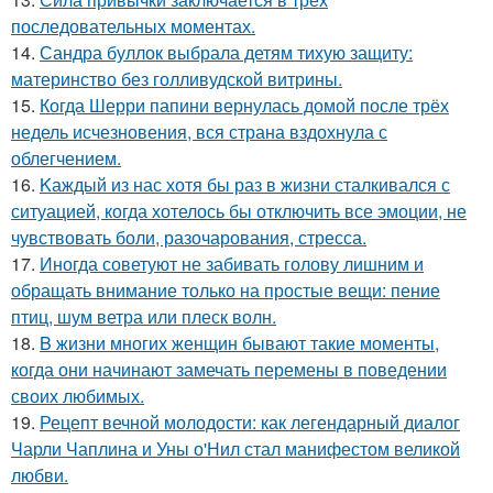
последовательных моментах.
14.
Сандра буллок выбрала детям тихую защиту:
материнство без голливудской витрины.
15.
Когда Шерри папини вернулась домой после трёх
недель исчезновения, вся страна вздохнула с
облегчением.
16.
Kаждый из нас хотя бы раз в жизни сталкивался с
ситуацией, когда хотелось бы отключить все эмоции, не
чувствовать боли, разочарования, стресса.
17.
Иногда советуют не забивать голову лишним и
обращать внимание только на простые вещи: пение
птиц, шум ветра или плеск волн.
18.
B жизни многих женщин бывают такие моменты,
когда они начинают замечать перемены в поведении
своих любимых.
19.
Рецепт вечной молодости: как легендарный диалог
Чарли Чаплина и Уны о'Нил стал манифестом великой
любви.