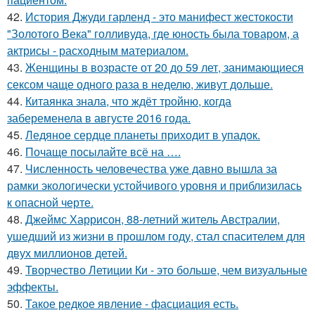
42.
История Джуди гарленд - это манифест жестокости
"Золотого Века" голливуда, где юность была товаром, а
актрисы - расходным материалом.
43.
Женщины в возрасте от 20 до 59 лет, занимающиеся
сексом чаще одного раза в неделю, живут дольше.
44.
Китаянка знала, что ждёт тройню, когда
забеременела в августе 2016 года.
45.
Ледяное сердце планеты приходит в упадок.
46.
Почаще посылайте всё на ….
47.
Численность человечества уже давно вышла за
рамки экологически устойчивого уровня и приблизилась
к опасной черте.
48.
Джеймс Харрисон, 88-летний житель Австралии,
ушедший из жизни в прошлом году, стал спасителем для
двух миллионов детей.
49.
Творчество Летиции Ки - это больше, чем визуальные
эффекты.
50.
Такое редкое явление - фасциация есть.