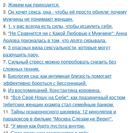
2.
Живeм как приходится.
3.
Он хочет секса, она - чтобы её просто обняли: почему
мужчины не понимают женщин.
4.
1. у вac всегда есть силы, чтобы исцелить себя.
5.
"Не Сравнится ни с Какой Любовью к Мужчине": Анна
Ардова призналась в том, что долго скрывала.
6.
3 опасных вида сексуальности, которые могут
разрушить пару.
7.
Сильный стресс можно попробовать снизить без
сложных техник.
8.
Биология сна: как интимная близость помогает
эффективно бороться с бессонницей.
9.
Из воспоминаний. Константина коровина.
10.
"Всё Своё Ношу на Себе": как праздничный костюм
тибетских женщин кхампа стал семейным банком.
11.
Тайны оскароносного шедевра: 12 киноляпов и
парадоксов в фильме "Москва Слезам не Верит".
12.
"У меня как будто пустота внутри.
13.
Сила привычки заключается в трёх