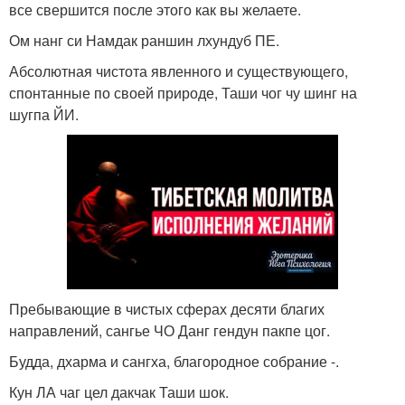
все свершится после этого как вы желаете.
Ом нанг си Намдак раншин лхундуб ПЕ.
Абсолютная чистота явленного и существующего,
спонтанные по своей природе, Таши чог чу шинг на
шугпа ЙИ.
Пребывающие в чистых сферах десяти благих
направлений, сангье ЧО Данг гендун пакпе цог.
Будда, дхарма и сангха, благородное собрание -.
Кун ЛА чаг цел дакчак Таши шок.