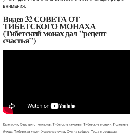
внимания.
Видео 32 СОВЕТА ОТ
ТИБЕТСКОГО МОНАХА
(Тибетский монах дал "рецепт
счастья")
Категории:
Счастия от монахов
,
Тибетские секреты
,
Тибетские монахи
,
Полезные
блюда
,
Тибетская кухня
,
Холодные супы
,
Суп на кефире
,
Тофа с овощами
,