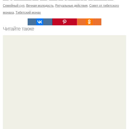
Семейный суп
,
Вечная молодость
,
Ритуальные действия
,
Совет от тибетского
монаха
,
Тибетский монах
Читайте также
Можно ли носить кольцо на безымянном пальце правой
руки незамужней девушке