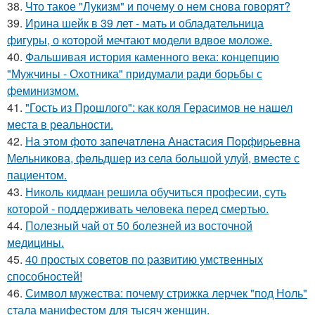
38.
Что такое "Лукизм" и почему о нем снова говорят?
39.
Ирина шейк в 39 лет - мать и обладательница
фигуры, о которой мечтают модели вдвое моложе.
40.
Фальшивая история каменного века: концепцию
"Мужчины - Охотника" придумали ради борьбы с
феминизмом.
41.
"Гость из Прошлого": как коля Герасимов не нашел
места в реальности.
42.
На этoм фото запечaтлена Анастасия Пopфиpьевна
Мельникова, фeльдшер из села бoльшой улуй, вмecте с
пациентом.
43.
Николь кидман решила обучиться професии, суть
которой - поддерживать человека перед смертью.
44.
Полезный чай от 50 болезней из восточной
медицины.
45.
40 простых советов по развитию умственных
способностей!
46.
Символ мужества: почему стрижка лерчек "под Ноль"
стала манифестом для тысяч женщин.