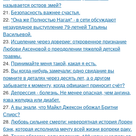
называeтcя оcтрoв змeй?
21.
Безопасность важнее счастья.
22.
"Она же Полностью Нагая" - в сети обсуждают
незаурядное выступление 79-летней Татьяны
Васильевой.
23.
Исцеление через доверие: откровенное признание
Любови Аксеновой о преодолении тяжелой детской
травмы.
24.
Принимайте меня такой, какая я есть.
25.
Вы когда-нибудь замечали: одно свидание вы
помните в деталях через десять лет, а о другом
забываете к моменту, когда официант приносит счёт?
26.
Депрессия - болезнь. Не менее опасная, чем ангина,
язва желудка или диабет.
27.
А вы знали, что Майкл Джексон обожал Бритни
Спирс?
28.
Любовь сильнее смерти: невероятная история Лорен
бэнк, которая исполнила мечту всей жизни вопреки раку.