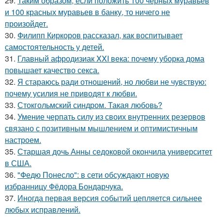
29.
Таким образом, если положить 100 черных муравьев
и 100 красных муравьев в банку, то ничего не
произойдет.
30.
Филипп Киркоров рассказал, как воспитывает
самостоятельность у детей.
31.
Главный афродизиак XXI века: почему уборка дома
повышает качество секса.
32.
Я стараюсь ради отношений, но любви не чувствую:
почему усилия не приводят к любви.
33.
Стокгольмский синдром. Такая любовь?
34.
Умение черпать силу из своих внутренних резервов
связано с позитивным мышлением и оптимистичным
настроем.
35.
Старшая дочь Анны седоковой окончила университет
в США.
36.
"Федю Понесло": в сети обсуждают новую
избранницу Фёдора Бондарчука.
37.
Иногда первая версия событий цепляется сильнее
любых исправлений.