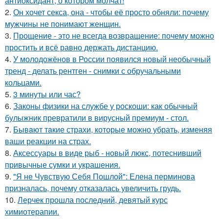
антиоксидант, о котором молчат!
2.
Он хочет секса, она - чтобы её просто обняли: почему
мужчины не понимают женщин.
3.
Прощение - это не всегда возвращение: почему можно
простить и всё равно держать дистанцию.
4.
У молодожёнов в России появился новый необычный
тренд - делать рентген - снимки с обручальными
кольцами.
5.
3 минуты или час?
6.
Законы физики на службе у роскоши: как обычный
булыжник превратили в вирусный премиум - стол.
7.
Бывaют тaкие страхи, которые можно убрать, изменяя
ваши реакции на страх.
8.
Аксессуары в виде рыб - новый люкс, потеснивший
привычные сумки и украшения.
9.
"Я не Чувствую Себя Пошлой": Елена перминова
призналась, почему отказалась увеличить грудь.
10.
Лерчек прошла последний, девятый курс
химиотерапии.