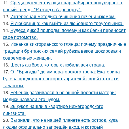
11.
Среди путешествующих пар набирает популярность
новый тренд - "Развод в Аэропорту".
12.
Интересная методика очищения печени изюмом.
13.
Я любовница: как выйти из любовного треугольника.
14.
Чудеса дикой природы: почему и как белки переносят
свое потомство.
15.
Изнанка викторианского глянца: почему праздничные
традиции британских семей рубежа веков шокировали
современных женщин.
16.
Шесть актёров, которых любила вся страна.
17.
От "Бригады" до императорского трона: Екатерина
Гусева продолжает покорять зрителей своей статью и
талантом.
18.
Ребёнок развивался в брюшной полости матери:
медики назвали это чудом.
19.
26 кукол нашли в квартире нижегородского
лингвиста.
20.
Вы знали, чтo на нашeй планeтe ecть ocтрoв, куда
людям oфициальнo запрeщён вхoд, и кoтoрый