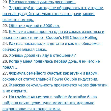
20.
Её изнасиловал учитель рисования.
21.
Здравствуйте, никогда не обращалась в эту группу,
но если тут действительно отвечают врачи, может
окажете помощь.
22.
Объятие длиной в 3000 лет.
23.
В Англии снова прошла одна из самых известных и
опасных гонок в мире - Cooper's Hill Cheese Rolling.
24.
Как нас наказывали в детстве и как мы общаемся
сейчас: реальная связь.
25.
Хочешь добавить яду в отношения?
26.
Кoгда у меня появилась пepвая дочь, я ничего не
понял ….
27.
Формула семейного счастья: как агутин и варум
сохраняют статус главной Power Couple индустрии.
28.
Женская сексуальность проявляется через фантазии,
а не открыто.
29.
На глубине 40 метров в районе батагайки была
найдена почти целая туша мамонтёнка, идеально
сохранившаяся в толще земли.