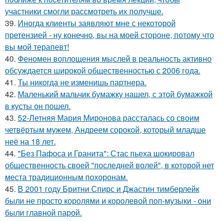
участники смогли рассмотреть их получше.
39.
Иногда клиенты заявляют мне с некоторой
претензией - ну конечно, вы на моей стороне, потому что
вы мой терапевт!
40.
Феномен воплощения мыслей в реальность активно
обсуждается широкой общественностью с 2006 года.
41.
Ты никогда не изменишь партнера.
42.
Маленький мальчик бумажку нашел, с этой бумажкой
в кусты он пошел.
43.
52-Летняя Мария Миронова рассталась со своим
четвёртым мужем, Андреем сорокой, который младше
неё на 18 лет.
44.
"Без Пафоса и Гранита": Стас пьеха шокировал
общественность своей "последней волей", в которой нет
места традиционным похоронам.
45.
В 2001 году Бритни Спирс и Джастин тимберлейк
были не просто королями и королевой поп-музыки - они
были главной парой.