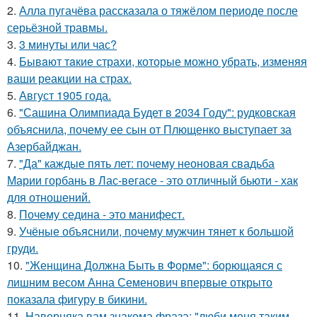
2.
Алла пугачёва рассказала о тяжёлом периоде после
серьёзной травмы.
3.
3 минуты или час?
4.
Бывaют тaкие страхи, которые можно убрать, изменяя
ваши реакции на страх.
5.
Август 1905 года.
6.
"Сашина Олимпиада Будет в 2034 Году": рудковская
объяснила, почему ее сын от Плющенко выступает за
Азербайджан.
7.
"Да" каждые пять лет: почему неоновая свадьба
Марии горбань в Лас-вегасе - это отличный бьюти - хак
для отношений.
8.
Почему седина - это манифест.
9.
Учёные объяснили, почему мужчин тянет к большой
груди.
10.
"Женщина Должна Быть в Форме": борющаяся с
лишним весом Анна Семенович впервые открыто
показала фигуру в бикини.
11.
Hаверняка вам знакома фраза: "люби меня таким,