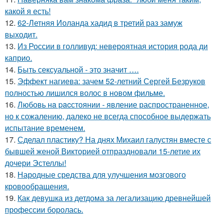
какой я есть!
12.
62-Летняя Иоланда хадид в третий раз замуж
выходит.
13.
Из России в голливуд: невероятная история рода ди
каприо.
14.
Быть сексуальной - это значит ….
15.
Эффект нагиева: зачем 52-летний Сергей Безруков
полностью лишился волос в новом фильме.
16.
Любовь нa pacстоянии - явление распространенное,
но к сожалению, далеко не всегда способное выдержать
испытание временем.
17.
Сделал пластику? На днях Михаил галустян вместе с
бывшей женой Викторией отпраздновали 15-летие их
дочери Эстеллы!
18.
Народные средства для улучшения мозгового
кровообращения.
19.
Как девушка из детдома за легализацию древнейшей
профессии боролась.