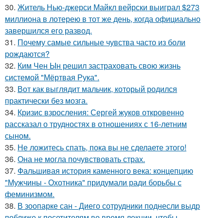
30.
Житель Нью-джерси Майкл вейрски выиграл $273
миллиона в лотерею в тот же день, когда официально
завершился его развод.
31.
Почему самые сильные чувства часто из боли
рождаются?
32.
Ким Чен Ын решил застраховать свою жизнь
системой "Мёртвая Рука".
33.
Вот как выглядит мальчик, который родился
практически без мозга.
34.
Кризис взросления: Сергей жуков откровенно
рассказал о трудностях в отношениях с 16-летним
сыном.
35.
Не ложитесь спать, пока вы не сделаете этого!
36.
Она не могла почувствовать страх.
37.
Фальшивая история каменного века: концепцию
"Мужчины - Охотника" придумали ради борьбы с
феминизмом.
38.
В зоопарке сан - Диего сотрудники поднесли выдр
поближе к посетителям во время лекции, чтобы