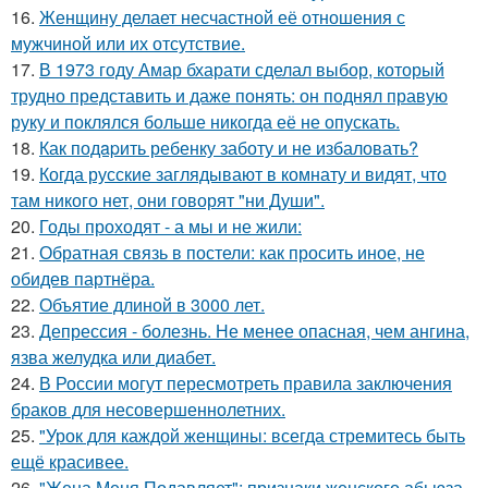
16.
Женщину делает несчастной её отношения с
мужчиной или их отсутствие.
17.
В 1973 году Амар бхарати сделал выбор, который
трудно представить и даже понять: он поднял правую
руку и поклялся больше никогда её не опускать.
18.
Как подapить ребенку заботу и не избаловать?
19.
Когда русские заглядывают в комнату и видят, что
там никого нет, они говорят "ни Души".
20.
Годы проходят - а мы и не жили:
21.
Обратная связь в постели: как просить иное, не
обидев партнёра.
22.
Объятие длиной в 3000 лет.
23.
Депрессия - болезнь. Не менее опасная, чем ангина,
язва желудка или диабет.
24.
В России могут пересмотреть правила заключения
браков для несовершеннолетних.
25.
"Урок для каждой женщины: всегда стремитесь быть
ещё красивее.
26.
"Жена Меня Подавляет": признаки женского абьюза.