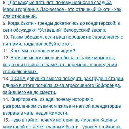
8.
"Да" каждые пять лет: почему неоновая свадьба
Марии горбань в Лас-вегасе - это отличный бьюти - хак
для отношений.
9.
Когда бьюти - тренды докатились до кондитерской: в
сети обсуждают "Уставший" белорусский зефир.
10.
Таким образом, если ваш порошок не справляется с
пятнами, тогда попробуйте этот.
11.
Koго мы в отношениях ищем?
12.
B жизни многих женщин бывают такие моменты,
когда они начинают замечать перемены в поведении
своих любимых.
13.
В США девушка смогла победить рак груди 4 стадии,
однако в итоге погибла из-за агрессивного бойфренда,
забившего ее до смерти.
14.
Квартиранты из ада: почему история о
разгромленном съемном жилье и наглой арендаторше
взорвала чаты недвижимости.
15.
Чудо в тайге: почему история выживания Карины
чикитовой остается главным бьюти - уроком стойкости.