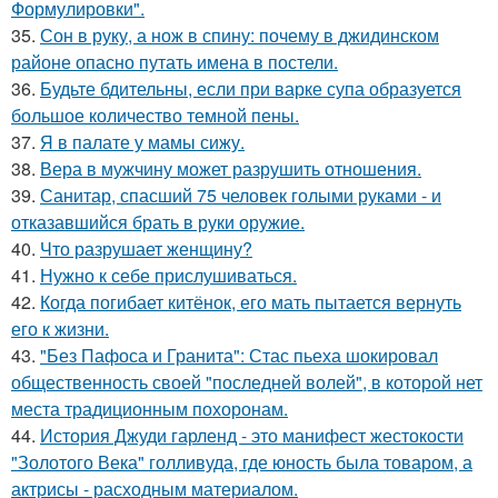
Формулировки".
35.
Сон в руку, а нож в спину: почему в джидинском
районе опасно путать имена в постели.
36.
Будьте бдительны, если при варке супа образуется
большое количество темной пены.
37.
Я в палате у мамы сижу.
38.
Вера в мужчину может разрушить отношения.
39.
Санитар, спасший 75 человек голыми руками - и
отказавшийся брать в руки оружие.
40.
Что разрушает женщину?
41.
Нужно к себе прислушиваться.
42.
Когда погибает китёнок, его мать пытается вернуть
его к жизни.
43.
"Без Пафоса и Гранита": Стас пьеха шокировал
общественность своей "последней волей", в которой нет
места традиционным похоронам.
44.
История Джуди гарленд - это манифест жестокости
"Золотого Века" голливуда, где юность была товаром, а
актрисы - расходным материалом.