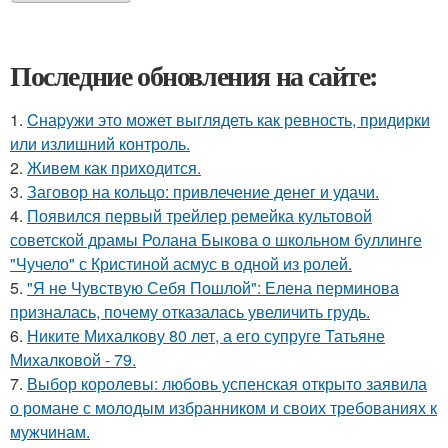
Последние обновления на сайте:
1.
Cнаpужи это может выглядеть как ревность, придирки
или излишний контроль.
2.
Живeм как приходится.
3.
Заговор на кольцо: привлечение денег и удачи.
4.
Появился первый трейлер ремейка культовой
советской драмы Ролана Быкова о школьном буллинге
"Чучело" с Кристиной асмус в одной из ролей.
5.
"Я не Чувствую Себя Пошлой": Елена перминова
призналась, почему отказалась увеличить грудь.
6.
Никите Михалкову 80 лет, а его супруге Татьяне
Михалковой - 79.
7.
Выбор королевы: любовь успенская открыто заявила
о романе с молодым избранником и своих требованиях к
мужчинам.