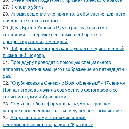
27.
Кто алию убил?
28.
Иногда решение уже принято, а объяснения для него
появляются только потом.
29.
Дочь Брюса Уиллиса Румер рассказала о его
состоянии - актер уже несколько лет борется с
прогрессирующей деменцией.
30.
Заброшенная костромская глушь и ее единственный
выживший шедевр.
31.
Процедуру проводят с помощью специального
аппарата, увеличивающего изображение до пятнадцати
раз.
32.
"Опубликовала Снимок с Возлюбленным" - 47-летняя
Ирина пегова выложила совместную фотографию со
своим молодым избранником.
33.
Семь способов сформировать умонастроение,
которое принесет вам счастье и душевное спокойствие.
34.
Аборт по-новому: зачем чиновники
переименовывают операции в "Красивые