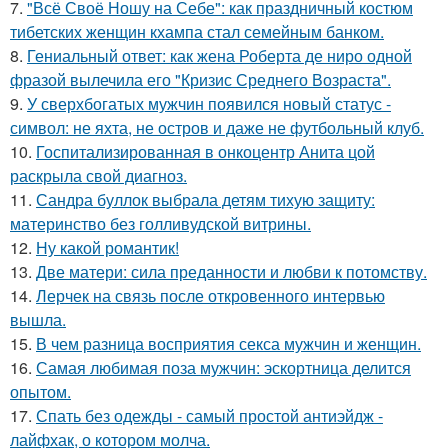
7.
"Всё Своё Ношу на Себе": как праздничный костюм
тибетских женщин кхампа стал семейным банком.
8.
Гениальный ответ: как жена Роберта де ниро одной
фразой вылечила его "Кризис Среднего Возраста".
9.
У сверхбогатых мужчин появился новый статус -
символ: не яхта, не остров и даже не футбольный клуб.
10.
Госпитализированная в онкоцентр Анита цой
раскрыла свой диагноз.
11.
Сандра буллок выбрала детям тихую защиту:
материнство без голливудской витрины.
12.
Ну какой романтик!
13.
Две матери: сила преданности и любви к потомству.
14.
Лерчек на связь после откровенного интервью
вышла.
15.
В чем разница восприятия секса мужчин и женщин.
16.
Самая любимая поза мужчин: эскортница делится
опытом.
17.
Спать без одежды - самый простой антиэйдж -
лайфхак, о котором молча.