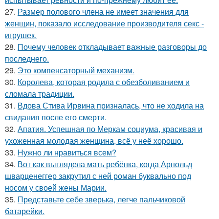
27.
Размер полового члена не имеет значения для
женщин, показало исследование производителя секс -
игрушек.
28.
Почему человек откладывает важные разговоры до
последнего.
29.
Это компенсаторный механизм.
30.
Королева, которая родила с обезболиванием и
сломала традиции.
31.
Вдова Стива Ирвина призналась, что не ходила на
свидания после его смерти.
32.
Апатия. Успешная по Меркам социума, красивая и
ухоженная молодая женщина, всё у неё хорошо.
33.
Нужно ли нравиться всем?
34.
Вот как выглядела мать ребёнка, когда Арнольд
шварценеггер закрутил с ней роман буквально под
носом у своей жены Марии.
35.
Представьте себе зверька, легче пальчиковой
батарейки.