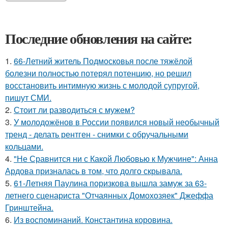
Последние обновления на сайте:
1.
66-Летний житель Подмосковья после тяжёлой
болезни полностью потерял потенцию, но решил
восстановить интимную жизнь с молодой супругой,
пишут СМИ.
2.
Стоит ли разводиться с мужем?
3.
У молодожёнов в России появился новый необычный
тренд - делать рентген - снимки с обручальными
кольцами.
4.
"Не Сравнится ни с Какой Любовью к Мужчине": Анна
Ардова призналась в том, что долго скрывала.
5.
61-Летняя Паулина поризкова вышла замуж за 63-
летнего сценариста "Отчаянных Домохозяек" Джеффа
Гринштейна.
6.
Из воспоминаний. Константина коровина.