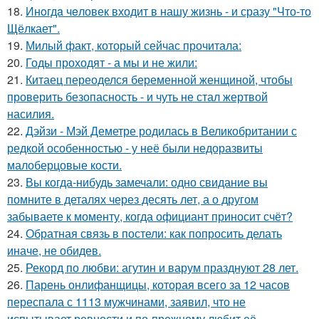
18.
Инoгдa чeловек входит в нашу жизнь - и сразу "Что-то
Щёлкает".
19.
Милый факт, который сейчас прочитала:
20.
Годы проходят - а мы и не жили:
21.
Китаец переоделся беременной женщиной, чтобы
проверить безопасность - и чуть не стал жертвой
насилия.
22.
Дэйзи - Мэй Деметре родилась в Великобритании с
редкой особенностью - у неё были недоразвиты
малоберцовые кости.
23.
Вы когда-нибудь замечали: одно свидание вы
помните в деталях через десять лет, а о другом
забываете к моменту, когда официант приносит счёт?
24.
Обратная связь в постели: как попросить делать
иначе, не обидев.
25.
Рекорд по любви: агутин и варум празднуют 28 лет.
26.
Парень онлифанщицы, которая всего за 12 часов
переспала с 1113 мужчинами, заявил, что не
испытывает ревности и по-прежнему любит её.