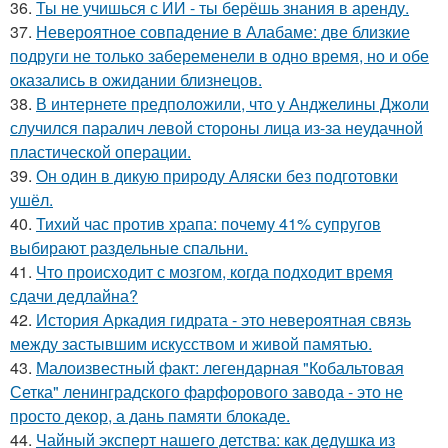
36.
Ты не учишься с ИИ - ты берёшь знания в аренду.
37.
Невероятное совпадение в Алабаме: две близкие
подруги не только забеременели в одно время, но и обе
оказались в ожидании близнецов.
38.
В интернете предположили, что у Анджелины Джоли
случился паралич левой стороны лица из-за неудачной
пластической операции.
39.
Он один в дикую природу Аляски без подготовки
ушёл.
40.
Тихий час против храпа: почему 41% супругов
выбирают раздельные спальни.
41.
Что происходит с мозгом, когда подходит время
сдачи дедлайна?
42.
История Аркадия гидрата - это невероятная связь
между застывшим искусством и живой памятью.
43.
Малоизвестный факт: легендарная "Кобальтовая
Сетка" ленинградского фарфорового завода - это не
просто декор, а дань памяти блокаде.
44.
Чайный эксперт нашего детства: как дедушка из