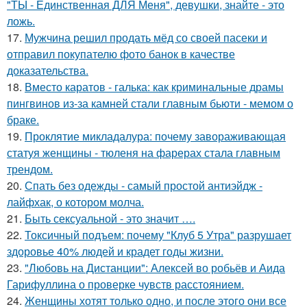
"ТЫ - Единственная ДЛЯ Меня", девушки, знайте - это
ложь.
17.
Мужчина решил продать мёд со своей пасеки и
отправил покупателю фото банок в качестве
доказательства.
18.
Вместо каратов - галька: как криминальные драмы
пингвинов из-за камней стали главным бьюти - мемом о
браке.
19.
Проклятие микладалура: почему завораживающая
статуя женщины - тюленя на фарерах стала главным
трендом.
20.
Спать без одежды - самый простой антиэйдж -
лайфхак, о котором молча.
21.
Быть сексуальной - это значит ….
22.
Токсичный подъем: почему "Клуб 5 Утра" разрушает
здоровье 40% людей и крадет годы жизни.
23.
"Любовь на Дистанции": Алексей во робьёв и Аида
Гарифуллина о проверке чувств расстоянием.
24.
Женщины хотят только одно, и после этого они все