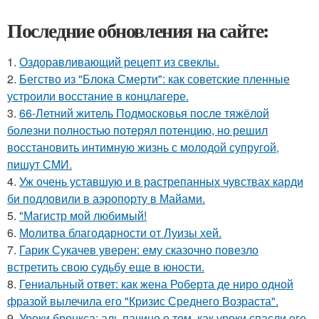
Последние обновления на сайте:
1.
Оздоравливающий рецепт из свеклы.
2.
Бегство из "Блока Смерти": как советские пленные
устроили восстание в концлагере.
3.
66-Летний житель Подмосковья после тяжёлой
болезни полностью потерял потенцию, но решил
восстановить интимную жизнь с молодой супругой,
пишут СМИ.
4.
Уж очень уставшую и в растрепанных чувствах карди
би подловили в аэропорту в Майами.
5.
"Магистр мой любимый!
6.
Молитва благодарности от Луизы хей.
7.
Гарик Сукачев уверен: ему сказочно повезло
встретить свою судьбу еще в юности.
8.
Гениальный ответ: как жена Роберта де ниро одной
фразой вылечила его "Кризис Среднего Возраста".
9.
Уроки бронкса: аль пачино о том, как уроки спасли его