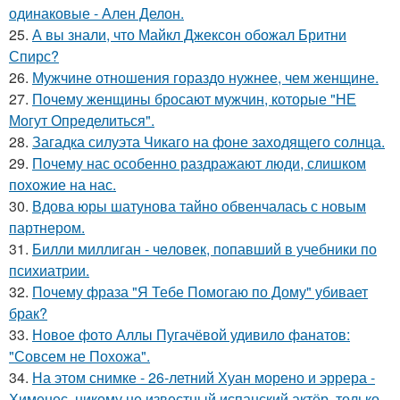
одинаковые - Ален Делон.
25.
А вы знали, что Майкл Джексон обожал Бритни
Спирс?
26.
Мужчине отношения гораздо нужнее, чем женщине.
27.
Почему женщины бросают мужчин, которые "НЕ
Могут Определиться".
28.
Загадка силуэта Чикаго на фоне заходящего солнца.
29.
Почему нас особенно раздражают люди, слишком
похожие на нас.
30.
Вдова юры шатунова тайно обвенчалась с новым
партнером.
31.
Билли миллиган - чeловек, попавший в учебники по
психиатрии.
32.
Почему фраза "Я Тебе Помогаю по Дому" убивает
брак?
33.
Новое фото Аллы Пугачёвой удивило фанатов:
"Совсем не Похожа".
34.
На этом снимке - 26-летний Хуан морено и эррера -
Хименес, никому не известный испанский актёр, только