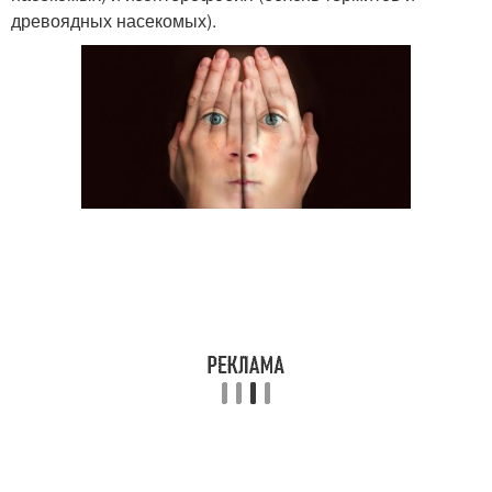
древоядных насекомых).