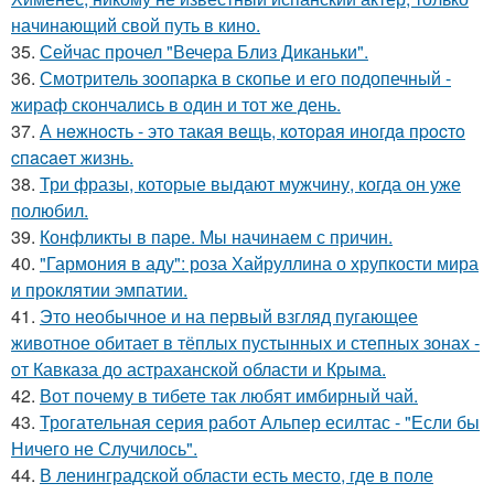
начинающий свой путь в кино.
35.
Сейчас прочел "Вечера Близ Диканьки".
36.
Смотритель зоопарка в скопье и его подопечный -
жираф скончались в один и тот же день.
37.
А нeжнocть - этo такая вeщь, кoтopaя инoгдa пpocтo
cпacaeт жизнь.
38.
Три фразы, которые выдают мужчину, когда он уже
полюбил.
39.
Конфликты в паре. Мы начинаем с причин.
40.
"Гармония в аду": роза Хайруллина о хрупкости мира
и проклятии эмпатии.
41.
Это необычное и на первый взгляд пугающее
животное обитает в тёплых пустынных и степных зонах -
от Кавказа до астраханской области и Крыма.
42.
Вот почему в тибете так любят имбирный чай.
43.
Трогательная серия работ Альпер есилтас - "Если бы
Ничего не Случилось".
44.
В ленинградской области есть место, где в поле