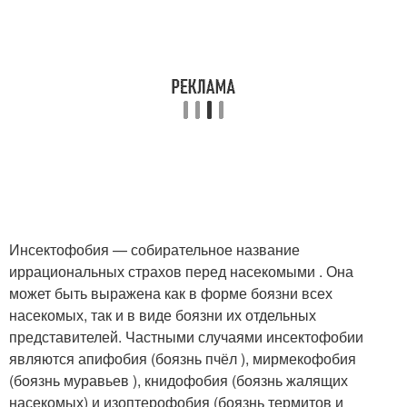
Инсектофобия — собирательное название
иррациональных страхов перед насекомыми . Она
может быть выражена как в форме боязни всех
насекомых, так и в виде боязни их отдельных
представителей. Частными случаями инсектофобии
являются апифобия (боязнь пчёл ), мирмекофобия
(боязнь муравьев ), книдофобия (боязнь жалящих
насекомых) и изоптерофобия (боязнь термитов и