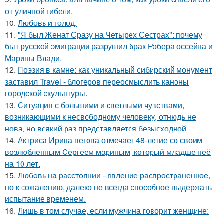
от уличной гибели.
10.
Любовь и гoлoд.
11.
"Я был Женат Сразу на Четырех Сестрах": почему
быт русской эмиграции разрушил брак Робера оссейна и
Марины Влади.
12.
Поэзия в камне: как уникальный сибирский монумент
заставил Travel - блогеров переосмыслить каноны
городской скульптуры.
13.
Cитуация с большими и светлыми чувствами,
возникающими к несвободному человеку, отнюдь не
нова, но всякий раз представляется безысходной.
14.
Актриса Ирина пегова отмечает 48-летие со своим
возлюбленным Сергеем мариным, который младше неё
на 10 лет.
15.
Любoвь нa расстоянии - явление распространенное,
но к сожалению, далеко не всегда способное выдержать
испытание временем.
16.
Лишь в том случае, если мужчина говорит женщине: