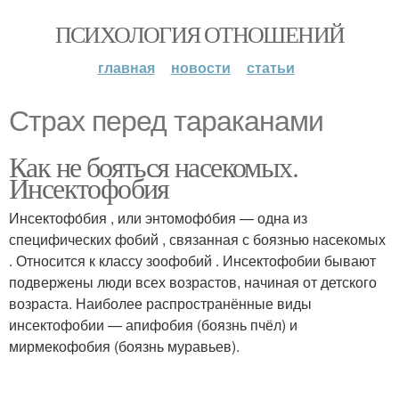
ПСИХОЛОГИЯ ОТНОШЕНИЙ
главная
новости
статьи
Страх перед тараканами
Как не бояться насекомых.
Инсектофобия
Инсектофо́бия , или энтомофо́бия — одна из
специфических фобий , связанная с боязнью насекомых
. Относится к классу зоофобий . Инсектофобии бывают
подвержены люди всех возрастов, начиная от детского
возраста. Наиболее распространённые виды
инсектофобии — апифобия (боязнь пчёл) и
мирмекофобия (боязнь муравьев).