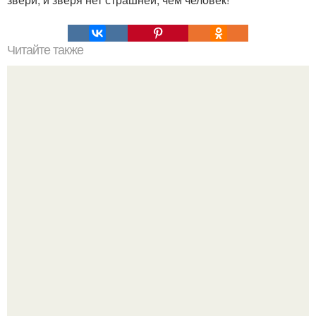
Читайте также
Последняя просьба. В ту ночь, когда я вернулся домой,
моя жена готовила ужин.