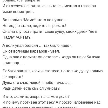
И от железки спрятаться пытаясь, мечтал в глаза он
маме посмотреть.
Вот только "Маме" этого не нужно -.
Не модно стало, видите ль, рожать!
Она на глупость тратит свою душу, своих детей "не в
Падлу" убивать.
А волк упал без сил … так было надо -.
Он от волчицы варваров - увёл.
Одна она с волчатами осталась, когда он на себя взял
приговор ….
Собаки рвали в клочья его тело, но только душу волчью
не порвать!
Душа его счастливой в небо - мчалась.
Ради детей есть смысл умирать!
И кто, скажите, зверь на самом деле?
И почему противен этот век? А просто человечнее нас
звери, и зверя нет страшней, чем человек!