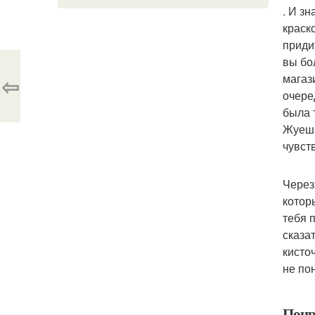
. И з
краск
приди
вы бо
магаз
⇦
очере
была 
Жуешь
чувст
Через
котор
тебя 
сказа
кисточ
не по
Понр