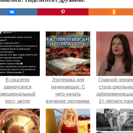
В соцсетях
Эзотерика для
Главной герои
завирусился
начинающих. С
стала школьни
эмоциональный
чего начать
забеременевшая
пост, автор
изучение эзотерики.
21-летнего пар
оторого призвала
атерей отдыхать
без детей и не
испытывать