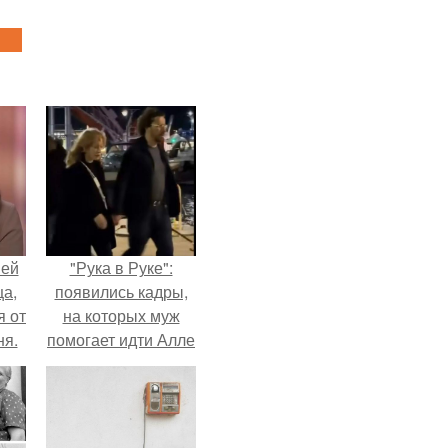
ней
"Рука в Руке":
ца,
появились кадры,
 от
на которых муж
ня.
помогает идти Алле
Пугачевой.