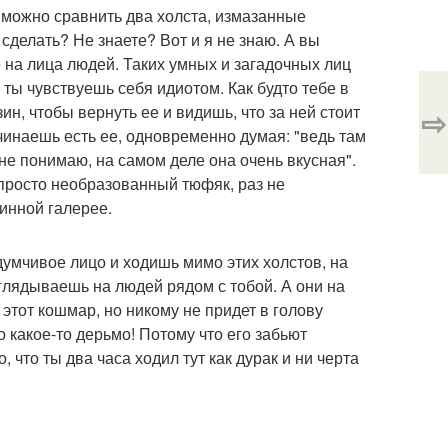
ак можно сравнить два холста, измазанные
 сделать? Не знаете? Вот и я не знаю. А вы
 на лица людей. Таких умных и загадочных лиц
 ты чувствуешь себя идиотом. Как будто тебе в
н, чтобы вернуть ее и видишь, что за ней стоит
⇨
чинаешь есть ее, одновременно думая: "ведь там
 не понимаю, на самом деле она очень вкусная".
 просто необразованный тюфяк, раз не
тинной галерее.
думчивое лицо и ходишь мимо этих холстов, на
оглядываешь на людей рядом с тобой. А они на
 этот кошмар, но никому не придет в голову
о какое-то дерьмо! Потому что его забьют
, что ты два часа ходил тут как дурак и ни черта