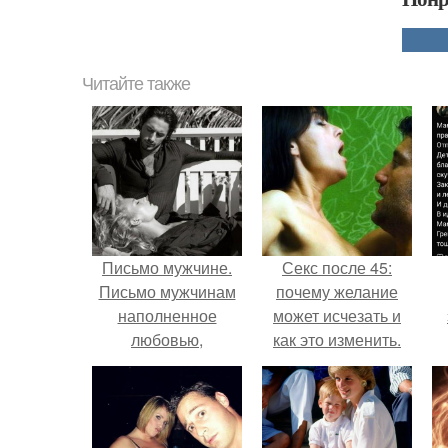
Читайте также
Письмо мужчине.
Секс после 45:
Письмо мужчинам
почему желание
наполненное
может исчезать и
любовью,
как это изменить.
вдохновением и
к
восхищением,
м
которое стоит
прочесть, как