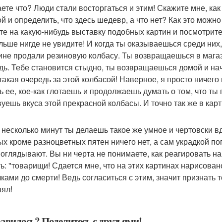
наете что? Люди стали восторгаться и этим! Скажите мне, к
ой и определить, что здесь шедевр, а что нет? Как это можно
те на какую-нибудь выставку подобных картин и посмотрите
льше нигде не увидите! И когда ты оказываешься среди них,
ине продали резиновую колбасу. Ты возвращаешься в магази
дь. Тебе становится стыдно, ты возвращаешься домой и на
такая очередь за этой колбасой! Наверное, я просто ничего
 ее, кое-как глотаешь и продолжаешь думать о том, что ты
вуешь вкуса этой прекрасной колбасы. И точно так же в кар
 несколько минут ты делаешь такое же умное и чертовски в
ых кроме разноцветных пятен ничего нет, а сам украдкой п
поглядывают. Вы ни черта не понимаете, как реагировать на
ть: "товарищи! Сдается мне, что на этих картинах нарисован
ками до смерти! Ведь согласиться с этим, значит признать то
нял!
авилось? Поделитесь с друзьями!