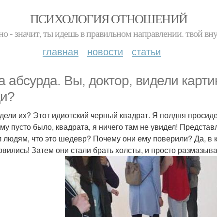
ПСИХОЛОГИЯ ОТНОШЕНИЙ
но - значит, ты идешь в правильном направлении. твой вн
главная
новости
статьи
а абсурда. Вы, доктор, видели карт
и?
дели их? Этот идиотский черный квадрат. Я полдня просидел
ему пусто было, квадрата, я ничего там не увидел! Представ
л людям, что это шедевр? Почему они ему поверили? Да, в к
овились! Затем они стали брать холсты, и просто размазыв