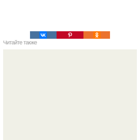
Читайте также
Игры для влюбленных пар на расстоянии. Топ 7 идей
для свидания на расстоянии