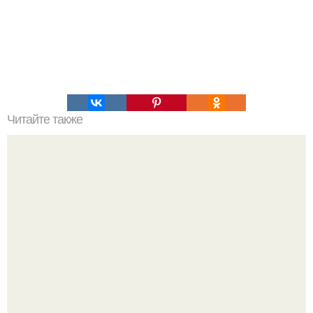
Читайте также
Игры для влюбленных пар на расстоянии. Топ 7 идей
для свидания на расстоянии