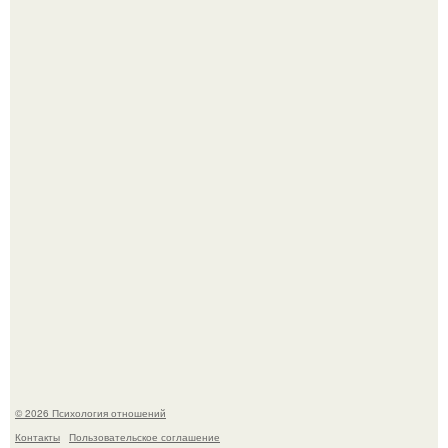
66-Летний житель Подмосковья после тяжёлой болезни
полностью потерял потенцию, но решил восстановить
интимную жизнь с молодой супругой, пишут СМИ.
Самая известная кудрявая голова голливуда - николь
кидман.
© 2026 Психология отношений
Контакты
Пользовательское соглашение