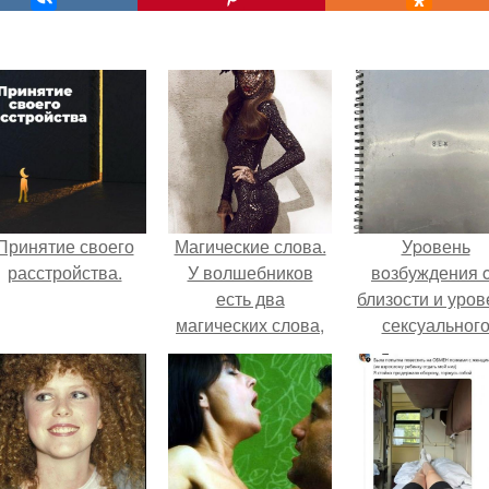
Принятие своего
Магические слова.
Уpoвень
расстройства.
У волшебников
вoзбуждения 
есть два
близости и уров
магических слова,
сексуальног
которые помогают
возбуждения
контролировать
примерно
события:
одинаковы.
"позволяю!