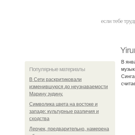
если тебе труд
Yir
В янв
музык
Популярные материалы
Синга
В Сети раскритиковали
счита
изменившуюся до неузнаваемости
Марину зудину.
Символика цвета на востоке и
западе: культурные различия и
сходства
Лерчек, предварительно, намерена