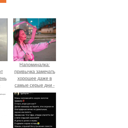
Напоминалка:
oт
привычка замечать
ень
хорошее даже в
о
самые серые дни -
это не очередная
сказка из книг по
саморазвитию.