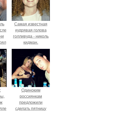
ель
Самая известная
сле
кудрявая голова
ни
голливуда - николь
рял
кидман.
о
ь
ь с
ой,
:
Одиноким
ры,
россиянкам
уж
предложили
Алле
сделать пятницу