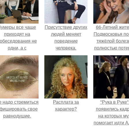
Зумеры все чаще
Присутствие других
66-Летний жит
приходят на
людей меняет
Подмосковья по
обеседования не
поведение
тяжёлой болез
одни, а с
человека.
полностью поте
родителями,
потенцию, н
алуются эйчары.
решил
восстановит
интимную жизн
молодой супруг
пишут СМИ.
е надо стремиться
Расплата за
"Рука в Руке"
фишировать свое
характер?
появились кад
равнодушие.
на которых м
помогает идти 