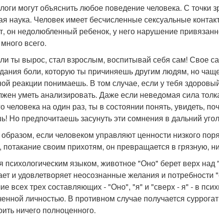
логи могут объяснить любое поведение человека. С точки зр
ая наука. Человек имеет бесчисленные сексуальные контакт
т, он недолюбленный ребенок, у него нарушение привязанн
 много всего.
сли ты вырос, стал взрослым, воспитывай себя сам! Свое с
дания боли, которую ты причиняешь другим людям, но чаще 
ной реакции понимаешь. В том случае, если у тебя здоровый
лжен уметь анализировать. Даже если неведомая сила толка
го человека на один раз, ты в состоянии понять, увидеть, п
ь! Но предпочитаешь засунуть эти сомнения в дальний угол
 образом, если человеком управляют ценности низкого поря
, потакание своим прихотям, он превращается в грязную, н
я психологическим языком, животное "Оно" берет верх над "я
ает и удовлетворяет неосознанные желания и потребности "о
е всех трех составляющих - "Оно", "я" и "сверх - я" - в пс
ченной личностью. В противном случае получается суррогат
оить ничего полноценного.