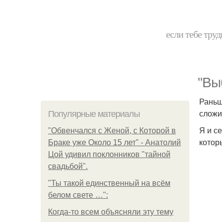
если тебе труд
"Вы
Раньш
сложи
Популярные материалы
Я и с
"Обвенчался с Женой, с Которой в
котор
Браке уже Около 15 лет" - Анатолий
Цой удивил поклонников "тайной
свадьбой".
"Ты такой единственный на всём
белом свете …":
Когда-то всем объясняли эту тему