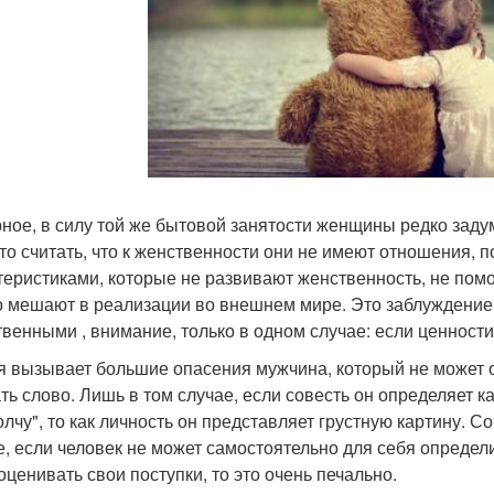
ное, в силу той же бытовой занятости женщины редко заду
то считать, что к женственности они не имеют отношения, п
теристиками, которые не развивают женственность, не помо
о мешают в реализации во внешнем мире. Это заблуждение
твенными , внимание, только в одном случае: если ценност
я вызывает большие опасения мужчина, который не может об
ть слово. Лишь в том случае, если совесть он определяет к
лчу", то как личность он представляет грустную картину. Со
е, если человек не может самостоятельно для себя определ
оценивать свои поступки, то это очень печально.