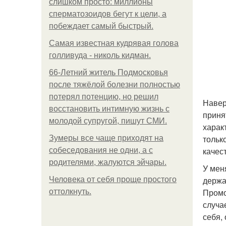
слишком просто: миллионы
сперматозоидов бегут к цели, а
побеждает самый быстрый.
Самая известная кудрявая голова
голливуда - николь кидман.
66-Летний житель Подмосковья
после тяжёлой болезни полностью
потерял потенцию, но решил
Навер
восстановить интимную жизнь с
приня
молодой супругой, пишут СМИ.
харак
тольк
Зумеры все чаще приходят на
качес
собеседования не одни, а с
родителями, жалуются эйчары.
У мен
держа
Человека от себя проще простого
Промо
оттолкнуть.
случа
себя, 