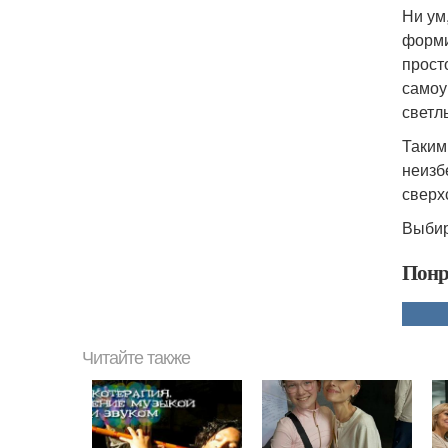
Ни ум
форми
прост
самоу
светл
Таким
неизб
сверх
Выбир
Понр
Читайте также