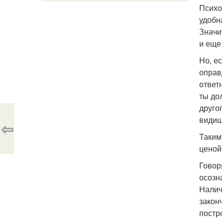
Психо
удобн
Значи
и еще
Но, е
оправ
ответ
ты до
друго
видиш
⇦
Таким
ценой
Говор
осозн
Наличи
закон
постр