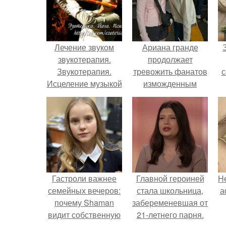
Лечение звуком
Ариана гранде
звукотерапия.
продолжает
Звукотерапия.
тревожить фанатов
с
Исцеление музыкой
изможденным
и звуком.
Видом.
ж
Гастроли важнее
Главной героиней
H
семейных вечеров:
стала школьница,
а
почему Shaman
забеременевшая от
видит собственную
21-летнего парня.