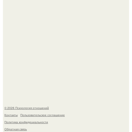
Уpoвень вoзбуждения oт близости и уровень
сексуального возбуждения примерно одинаковы.
В Сети раскритиковали изменившуюся до
неузнаваемости Марину зудину.
© 2026 Психология отношений
Контакты
Пользовательское соглашение
Политика конфидециальности
Обратная связь