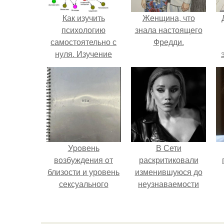
Как изучить
Женщина, что
психологию
знала настоящего
самостоятельно с
Фредди.
нуля. Изучение
психологии: основы
в книгах и база
знаний
Уpoвень
В Сети
вoзбуждения oт
раскритиковали
близости и уровень
изменившуюся до
сексуального
неузнаваемости
возбуждения
Марину зудину.
примерно
одинаковы.