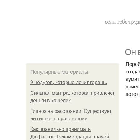
если тебе труд
Он 
Порой
создае
Популярные материалы
думат
9 недугов, которые лечит герань.
измен
Сильная мантра, которая привлечет
поток
деньги в кошелек.
Гипноз на расстоянии. Существует
ли гипноз на расстоянии
Как правильно принимать
Дюфастон: Рекомендации врачей