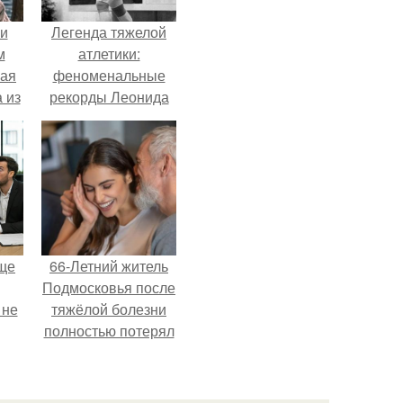
 и
Легенда тяжелой
м
атлетики:
кая
феноменальные
 из
рекорды Леонида
Тараненко.
ще
66-Летний житель
Подмосковья после
 не
тяжёлой болезни
полностью потерял
потенцию, но
ры.
решил
восстановить