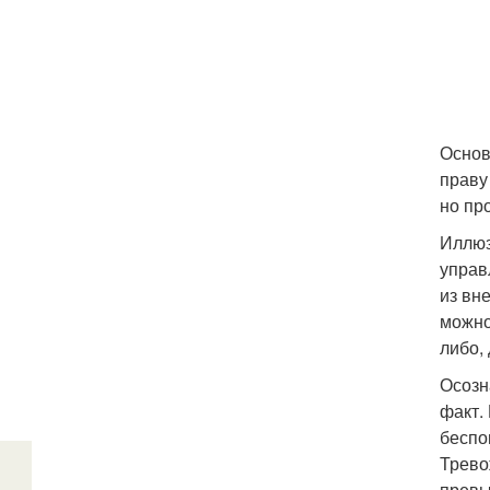
Основ
праву
но пр
Иллюз
управ
из вн
можно
либо,
Осозн
факт.
беспо
Трево
превы