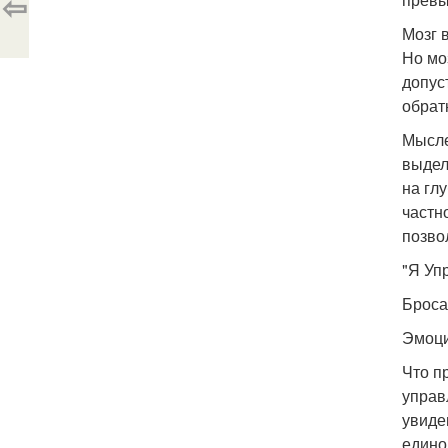
⇦
Мозг в
Но мо
допус
обрат
Мысле
выдел
на гл
частн
позво
"Я Уп
Броса
Эмоци
Что п
управ
увиде
едино