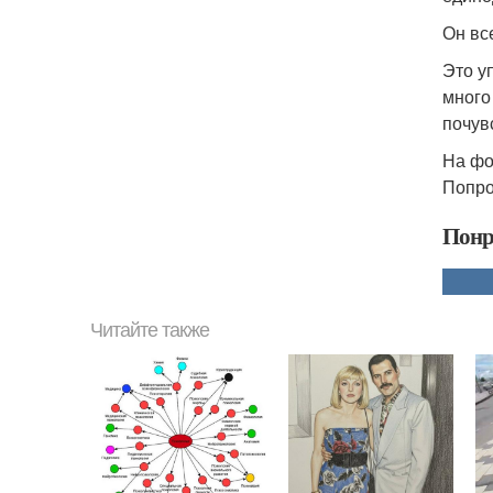
Он вс
Это у
много
почув
На фо
Попро
Понр
Читайте также