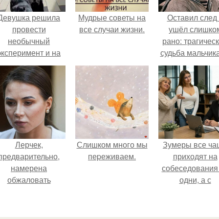
Девушка решила
Мудрые советы на
Оставил след
провести
все случаи жизни.
ушёл слишко
необычный
рано: трагичес
эксперимент и на
судьба мальчика
протяжении 30
фильма
дней питалась
"Максимка".
одной шаурмой.
Лерчек,
Слишком много мы
Зумеры все ча
предварительно,
пеpеживаем.
приходят на
намерена
собеседования
обжаловать
одни, а с
приговор.
родителями,
жалуются эйча