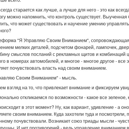
сегда старается как лучше, а лучше для него - это как всегда
згу можно напомнить, что контроль существует. Выученная 
тить, что может существовать и научение умению управлять
ного?
форма "Я Управляю Своим Вниманием", сопровождающаяся 
ением мелких деталей, подсчетом фонарей, лампочек, двер
убину смыслов посланий с рекламных щитов и комбинаций ц
ого в номерах автомобилей, и многое - многое другое - все
ляет почувствовать власть над своим вниманием.
равляю Своим Вниманием" - мысль.
ем взгляд на то, что привлекает внимание и фиксируем уви
онально откликаемся по возможности - какое все зеленое, 
роисходит в этот момент? Ну, как вариант, удивление - а он
ляете своим вниманием. Куда захотели туда и посмотрели, 
нному почувствовали. Возникает союз триады мысли - чувств
душны. И нет противоречий - ведь управление вниманием в