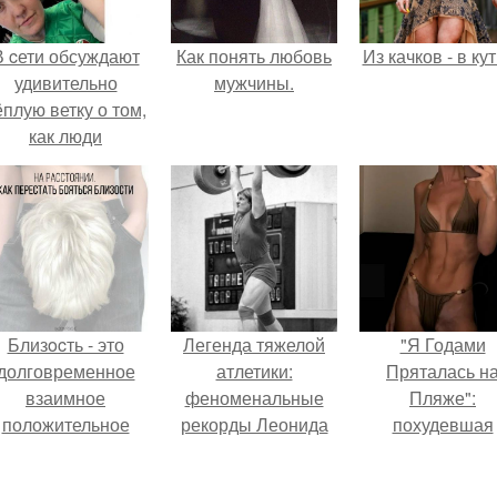
В cети обсуждают
Как понять любовь
Из качков - в ку
удивительно
мужчины.
ёплую ветку о том,
как люди
адаптируются к
новым реалиям.
Близocть - это
Легенда тяжелой
"Я Годами
долговременное
атлетики:
Пряталась н
взаимное
феноменальные
Пляже":
положительное
рекорды Леонида
похудевшая
эмоциональное
Тараненко.
невестка Вале
вовлечение,
показала фигур