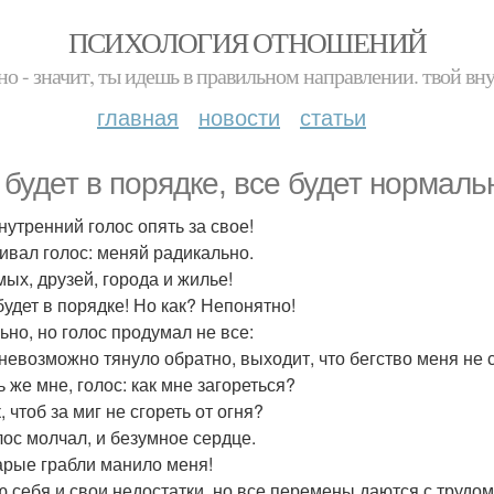
ПСИХОЛОГИЯ ОТНОШЕНИЙ
но - значит, ты идешь в правильном направлении. твой вн
главная
новости
статьи
 будет в порядке, все будет нормаль
нутренний голос опять за свое!
ивал голос: меняй радикально.
ых, друзей, города и жилье!
будет в порядке! Но как? Непонятно!
ьно, но голос продумал не все:
невозможно тянуло обратно, выходит, что бегство меня не с
 же мне, голос: как мне загореться?
, чтоб за миг не сгореть от огня?
лос молчал, и безумное сердце.
арые грабли манило меня!
ю себя и свои недостатки, но все перемены даются с трудом