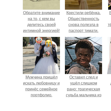
Обратите внимание
Крестили ребёнка.
на то, с кем вы
Общественность
делитесь своей
снова полезла в
т
интимной энергией!
паспорт тимати.
Мужчина пришёл
Оставил след и
искать любовницу и
ушёл слишком
принёс семейное
рано: трагическая
портфолио.
судьба мальчика из
фильма
"Максимка".