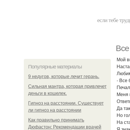
если тебе труд
Все
Мой в
Наста
Популярные материалы
Любим
9 недугов, которые лечит герань.
- Все 
Сильная мантра, которая привлечет
Печал
деньги в кошелек.
Меня 
Ответь
Гипноз на расстоянии. Существует
Да так
ли гипноз на расстоянии
Но го
Как правильно принимать
На ст
Дюфастон: Рекомендации врачей
Я зна