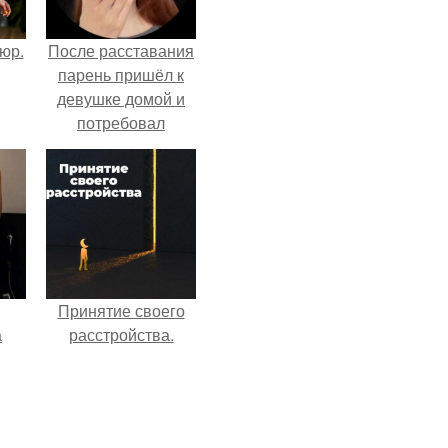
тюр.
После расставания
парень пришёл к
девушке домой и
потребовал
вернуть всё, что
когда-либо ей
дарил.
Принятие своего
а
расстройства.
рии
у в