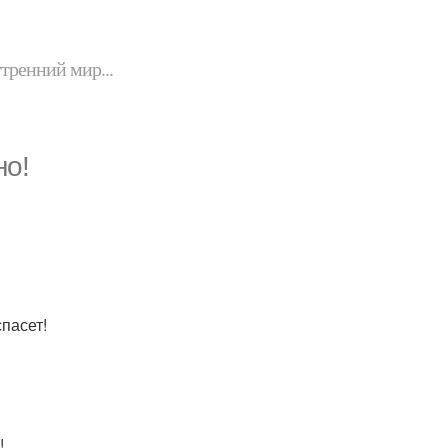
утренний мир...
но!
пасет!
!